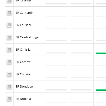
SR Călăraşi
SR Cantemir
SR Căuşeni
SR Ceadîr-Lunga
SR Cimişlia
SR Comrat
SR Criuleni
SR Donduşeni
SR Drochia