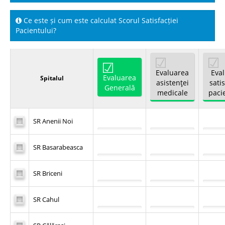
Ce este și cum este calculat Scorul Satisfacției
Spitale.MD
Pacientului?
Centrul PAS
Evaluarea
Eva
Evaluarea
Spitalul
Școala E-Sănătate
asistenţei
satis
Generală
medicale
paci
SanoTeca
SR Anenii Noi
SR Basarabeasca
SR Briceni
SR Cahul