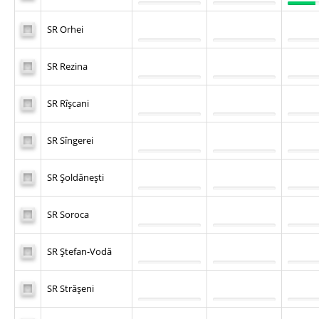
SR Orhei
SR Rezina
SR Rîşcani
SR Sîngerei
SR Şoldăneşti
SR Soroca
SR Ştefan-Vodă
SR Străşeni