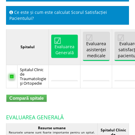
Ce este și cum este calculat Scorul Satisfacției
Spitale.MD
Pacientului?
Centrul PAS
Evaluarea
Evaluar
Evaluarea
Spitalul
Școala E-Sănătate
asistenţei
satisfacţ
Generală
medicale
pacientu
SanoTeca
Spitalul Clinic
de
Traumatologie
şi Ortopedie
Compară spitale
EVALUAREA GENERALĂ
Resurse umane
Spitalul Clinic
Resursele umane sunt foarte importante pentru un spital.
de