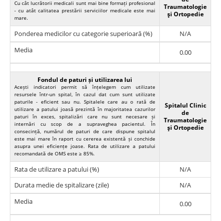
Cu cât lucrătorii medicali sunt mai bine formați profesional
Traumatologie
- cu atât calitatea prestării serviciilor medicale este mai
şi Ortopedie
mare.
Ponderea medicilor cu categorie superioară (%)
N/A
Media
0.00
Fondul de paturi și utilizarea lui
Acești indicatori permit să înțelegem cum utilizate
resursele într-un spital, în cazul dat cum sunt utilizate
paturile - eficient sau nu. Spitalele care au o rată de
Spitalul Clinic
utilizare a patului joasă prezintă în majoritatea cazurilor
de
paturi în exces, spitalizări care nu sunt necesare și
Traumatologie
internări cu scop de a supraveghea pacientul. În
şi Ortopedie
consecință, numărul de paturi de care dispune spitalul
este mai mare în raport cu cererea existentă și conchide
asupra unei eficiențe joase. Rata de utilizare a patului
recomandată de OMS este ≥ 85%.
Rata de utilizare a patului (%)
N/A
Durata medie de spitalizare (zile)
N/A
Media
0.00