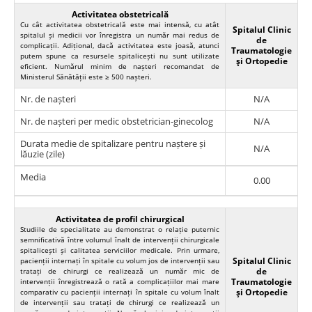
Activitatea obstetricală
Cu cât activitatea obstetricală este mai intensă, cu atât
Spitalul Clinic
spitalul și medicii vor înregistra un număr mai redus de
de
complicații. Adițional, dacă activitatea este joasă, atunci
Traumatologie
putem spune ca resursele spitalicești nu sunt utilizate
şi Ortopedie
eficient. Numărul minim de nașteri recomandat de
Ministerul Sănătății este ≥ 500 nașteri.
Nr. de nașteri
N/A
Nr. de nașteri per medic obstetrician-ginecolog
N/A
Durata medie de spitalizare pentru naștere și
N/A
lăuzie (zile)
Media
0.00
Activitatea de profil chirurgical
Studiile de specialitate au demonstrat o relație puternic
semnificativă între volumul înalt de intervenții chirurgicale
spitalicești și calitatea serviciilor medicale. Prin urmare,
Spitalul Clinic
pacienții internați în spitale cu volum jos de intervenții sau
de
tratați de chirurgi ce realizează un număr mic de
Traumatologie
intervenții înregistrează o rată a complicațiilor mai mare
şi Ortopedie
comparativ cu pacienții internați în spitale cu volum înalt
de intervenții sau tratați de chirurgi ce realizează un