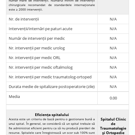
număr mare de intervenții. Numărul minim de intervenții
chirurgicale recomandat de standardele internaționale
este ≥ 2000 intervenții.
Nr. de intervenții
N/A
Intervenții/internări pe paturi acute
N/A
Număr de intervenții per medic
N/A
Nr. intervenții per medic urolog
N/A
Nr. intervenții per medic ORL
N/A
Nr. intervenții per medic oftalmolog
N/A
Nr. intervenții per medic traumatolog-ortoped
N/A
Durata medie de spitalizare postoperatorie (zile)
N/A
Media
0.00
Eficiența spitalului
Spitalul Clinic
Acesta este un criteriu de bază pentru o gestionare bună a
de
unui spital. În general, se consideră că un spital trebuie să
Traumatologie
fie administrat eficient pentru ca să nu producă pierderi de
şi Ortopedie
resurse. Spitalele care înregistrează un scor sub 100% sunt