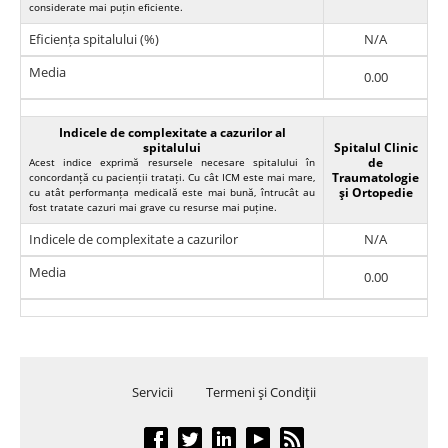
considerate mai puțin eficiente.
Eficiența spitalului (%)
N/A
Media
0.00
Indicele de complexitate a cazurilor al
spitalului
Spitalul Clinic
de
Acest indice exprimă resursele necesare spitalului în
Traumatologie
concordanță cu pacienții tratați. Cu cât ICM este mai mare,
şi Ortopedie
cu atât performanța medicală este mai bună, întrucât au
fost tratate cazuri mai grave cu resurse mai puține.
Indicele de complexitate a cazurilor
N/A
Media
0.00
Servicii
Termeni şi Condiţii