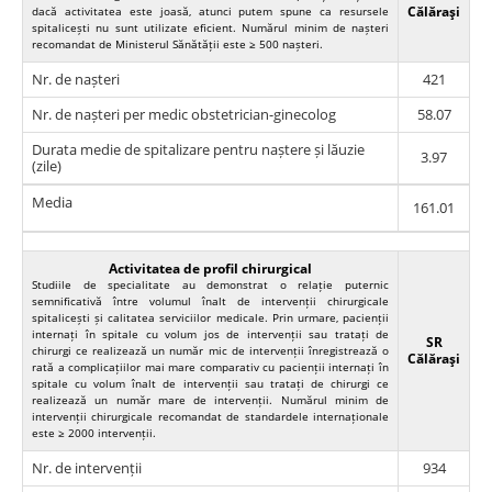
Călăraşi
dacă activitatea este joasă, atunci putem spune ca resursele
spitalicești nu sunt utilizate eficient. Numărul minim de nașteri
recomandat de Ministerul Sănătății este ≥ 500 nașteri.
Nr. de nașteri
421
Nr. de nașteri per medic obstetrician-ginecolog
58.07
Durata medie de spitalizare pentru naștere și lăuzie
3.97
(zile)
Media
161.01
Activitatea de profil chirurgical
Studiile de specialitate au demonstrat o relație puternic
semnificativă între volumul înalt de intervenții chirurgicale
spitalicești și calitatea serviciilor medicale. Prin urmare, pacienții
internați în spitale cu volum jos de intervenții sau tratați de
SR
chirurgi ce realizează un număr mic de intervenții înregistrează o
Călăraşi
rată a complicațiilor mai mare comparativ cu pacienții internați în
spitale cu volum înalt de intervenții sau tratați de chirurgi ce
realizează un număr mare de intervenții. Numărul minim de
intervenții chirurgicale recomandat de standardele internaționale
este ≥ 2000 intervenții.
Nr. de intervenții
934