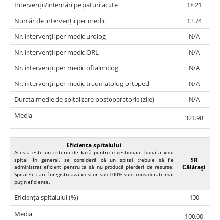
Intervenții/internări pe paturi acute
18.21
Număr de intervenții per medic
13.74
Nr. intervenții per medic urolog
N/A
Nr. intervenții per medic ORL
N/A
Nr. intervenții per medic oftalmolog
N/A
Nr. intervenții per medic traumatolog-ortoped
N/A
Durata medie de spitalizare postoperatorie (zile)
N/A
Media
321.98
Eficiența spitalului
Acesta este un criteriu de bază pentru o gestionare bună a unui
SR
spital. În general, se consideră că un spital trebuie să fie
Călăraşi
administrat eficient pentru ca să nu producă pierderi de resurse.
Spitalele care înregistrează un scor sub 100% sunt considerate mai
puțin eficiente.
Eficiența spitalului (%)
100
Media
100.00