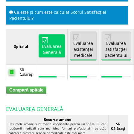
Ce este și cum este calculat Scorul Satisfacției
Spitale.MD
Pacientului?
Centrul PAS
Evaluarea
Evaluarea
Evaluarea
Spitalul
Școala E-Sănătate
asistenţei
satisfacţiei
Generală
medicale
pacientului
SanoTeca
SR
Călăraşi
Compară spitale
EVALUAREA GENERALĂ
Resurse umane
SR
Resursele umane sunt foarte importante pentru un spital. Cu cât
Călăraşi
lucrătorii medicali sunt mai bine formați profesional - cu atât
calitatea prestării serviciilor medicale este mai mare.