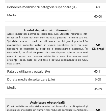
Ponderea medicilor cu categorie superioară (%)
60
Media
60.00
Fondul de paturi și utilizarea lui
Acești indicatori permit să înțelegem cum utilizate resursele într-
un spital, în cazul dat cum sunt utilizate paturile - eficient sau nu.
Spitalele care au o rată de utilizare a patului joasă prezintă în
SR
majoritatea cazurilor paturi în exces, spitalizări care nu sunt
Călăraşi
necesare și internări cu scop de a supraveghea pacientul. În
consecință, numărul de paturi de care dispune spitalul este mai
mare în raport cu cererea existentă și conchide asupra unei
eficiențe joase. Rata de utilizare a patului recomandată de OMS
este ≥ 85%.
Rata de utilizare a patului (%)
65.11
Durata medie de spitalizare (zile)
6.68
Media
35.89
Activitatea obstetricală
Cu cât activitatea obstetricală este mai intensă, cu atât spitalul și
SR
medicii vor înregistra un număr mai redus de complicații. Adițional,