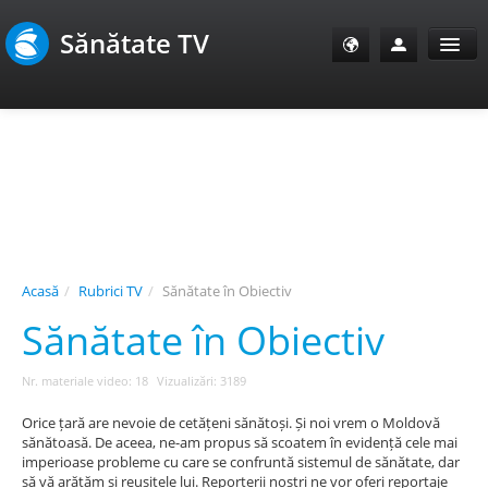
Sănătate TV
Sănătate Info
Sănătate TV
SanoClub
Acasă
/
Rubrici TV
/
Sănătate în Obiectiv
E-Sănătate Pacienți
Sănătate în Obiectiv
E-Sănătate Medici
Nr. materiale video: 18
Vizualizări: 3189
E-Sănătate Instituții
Orice țară are nevoie de cetățeni sănătoși. Și noi vrem o Moldovă
sănătoasă. De aceea, ne-am propus să scoatem în evidență cele mai
imperioase probleme cu care se confruntă sistemul de sănătate, dar
Tuberculoza Info
să vă arătăm și reușitele lui. Reporterii noștri ne vor oferi reportaje