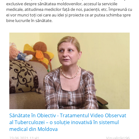
exclusive despre sănătatea moldovenilor, accesul la serviciile
medicale, atitudinea medicilor față de noi, pacienții, etc. Împreună cu
Spitale.MD
ei vor munci toți cei care au idei și proiecte ce ar putea schimba spre
bine lucrurile în sănătate.
Centrul PAS
Școala E-Sănătate
SanoTeca
Sănătate în Obiectiv - Tratamentul Video Observat
al Tuberculozei – o soluție inovativă în sistemul
medical din Moldova
23 06 2021 11:41
Vizualizări:
96