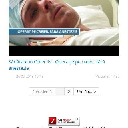
Sănătate în Obiectiv - Operație pe creier, fără
anestezie
26 07 2013 15:43
Vizualizări:
439
Precedentă
1
2
Următoare