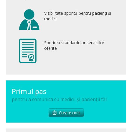
Spitale.MD
Vizibilitate sporită pentru pacienți și
medici
Centrul PAS
Școala E-Sănătate
Sporirea standardelor serviciilor
oferite
SanoTeca
Primul pas
pentru a comunica cu medicii şi pacienţii tăi
Creare cont