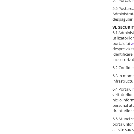
5.4 Portalul
5.5 Postarea
Administrato
despagubiri 
VI. SECURI
6.1 Administ
utilizatorilo
portalului
w
despre vizita
identificare 
loc securizat
6.2 Confiden
6.3 In momen
infrastructu
6.4 Portalul
vizitatorilo
nici o infor
personal atu
drepturilor 
6.5 Atunci 
portalurilo
alt site sau