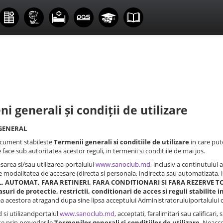
i generali și condiții de utilizare
 GENERAL
ocument stabileste
Termenii generali si conditiile de utilizare
in care pute
 face sub autoritatea acestor reguli, in termenii si conditiile de mai jos.
esarea si/sau utilizarea portalului
www.sanoclub.md
, inclusiv a continutului 
e modalitatea de accesare (directa si personala, indirecta sau automatizata, 
, AUTOMAT, FARA RETINERI, FARA CONDITIONARI SI FARA REZERVE TOAT
asuri de protectie, restrictii, conditionari de acces si reguli stabilit
 acestora atragand dupa sine lipsa acceptului Administratoruluiportalului de
 si utilizandportalul
www.sanoclub.md
, acceptati, faralimitari sau calificar
te prin prevederile
Termenilor generali si conditiilor de utilizare
. Neacce