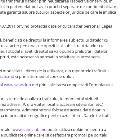
e transferul datelor prin neutilizarea respectivelor servicii. In
ului in parteneriat pot avea practici separate de confidentialitate
oate garanta asupra tuturor aspectelor juridice pe care le implica
08.07.2011 privind protectia datelor cu caracter personal, Legea
l, beneficiati de dreptul la informarea subiectului datelor cu
cu caracter personal, de opozitie al subiectului datelor cu
iei. Totodata, aveti dreptul sa va opuneti prelucrarii datelor
pturi, este necesar sa adresati o solicitare in acest sens
ei modalitati – direct de la utilizator, din rapoartele traficului
tate.md
si prin intermediul cookie-urilor.
lul
www.sanoclub.md
prin solicitarea completarii Formularului
lor externe de analiza a traficului, in momentul vizitarii
ea adresei IP, ora vizitei, locatia accesarii site-urilor, etc.).
eterminata. Administratorul foloseste aceste date doar in
duna informatii demografice pentru uzul intern. Datele de trafic
portalul
www.sanoclub.md
poate utiliza cookie-uri pentru a
de publicitate online care isi desfasoara promotii pe portalul