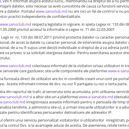
d
, veti fi informat asupra acestui lucru., mentinandu-va dreptul de a nu permit
artajarii datelor, este necesar sa aveti cunostinta de cauza ca funizorii servici
are a datelor. Portalul
www.sanoclub.md
nu are nici un fel de control si nu p
estor practici independente de confidentialitate.
www.sanoclub.md
respecta legislatia in vigoare, in speta Legea nr. 133 din 
11.05.2000 privind accesul la informatie si Legea nr. 71 din 22.03.2007.
Legii nr. nr. 133 din 08.07.2011 privind protectia datelor cu caracter persona
sonal, de acces la datele cu caracter personal, de interventie asupra datelor 
sonal, de a nu fi supus unei decizii individuale si dreptul de a va adresa justit
re va privesc si sa solicitati stergerea datelor. Pentru exercitarea acestor dre
rului.
www.sanoclub.md
colecteaza informatii de la vizitatori si/sau utilizatori in tr
de serverele care gazduiesc site-urile componente ale platformei
www.e-sana
a furnizata direct de utilizator are loc in conditiile crearii unui cont pe porta
re. Aceste infromatii trimise de dvs. nu vor fi partajate cu nici o terta parte.
ia din raportul de trafic al serverului este acumulata, prin utilizarea servicii
ww.sanoclub.md
si a altor site-uri a platformei
www.e-sanatate.md
(dezvaluir
.sanoclub.md
inregistreaza aceaste informatii pentru o perioada de timp d
analiza tendinte, a administra site-ul, a urmari miscarile utilizatorilor si a a
izate pentru identificarea persoanelor detinatoare ale adreselor IP.
l oferirii unui serviciu personalizat vizitatorilor si utilizatorilor inregistrati, 
esul la contul Dvs. si la avantajele aduse de acesta. De asemenea, retele terte 