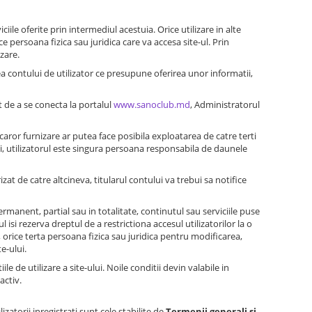
ciile oferite prin intermediul acestuia. Orice utilizare in alte
ce persoana fizica sau juridica care va accesa site-ul. Prin
izare.
a contului de utilizator ce presupune oferirea unor informatii,
at de a se conecta la portalul
www.sanoclub.md
, Administratorul
 caror furnizare ar putea face posibila exploatarea de catre terti
ui, utilizatorul este singura persoana responsabila de daunele
at de catre altcineva, titularul contului va trebui sa notifice
manent, partial sau in totalitate, continutul sau serviciile puse
 isi rezerva dreptul de a restrictiona accesul utilizatorilor la o
 orice terta persoana fizica sau juridica pentru modificarea,
te-ului.
 de utilizare a site-ului. Noile conditii devin valabile in
activ.
lizatorii inregistrati sunt cele stabilite de
Termenii generali si