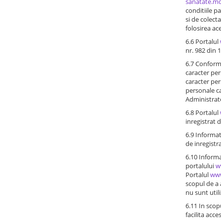
sanatate.m
conditiile p
si de colect
folosirea ac
6.6 Portalul
nr. 982 din 
6.7 Conform 
caracter per
caracter per
personale ca
Administrato
6.8 Portalul
inregistrat 
6.9 Informati
de inregistra
6.10 Informat
portalului
w
Portalul
www
scopul de a 
nu sunt util
6.11 In scopu
facilita acc