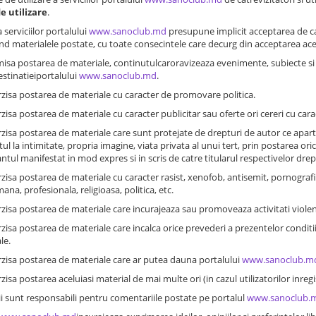
de utilizare
.
a serviciilor portalului
www.sanoclub.md
presupune implicit acceptarea de catre
ind materialele postate, cu toate consecintele care decurg din acceptarea ace
misa postarea de materiale, continutulcaroravizeaza evenimente, subiecte si r
stinatieiportalului
www.sanoclub.md
.
erzisa postarea de materiale cu caracter de promovare politica.
erzisa postarea de materiale cu caracter publicitar sau oferte ori cereri cu car
erzisa postarea de materiale care sunt protejate de drepturi de autor ce aparti
tul la intimitate, propria imagine, viata privata al unui tert, prin postarea or
ul manifestat in mod expres si in scris de catre titularul respectivelor dreptu
erzisa postarea de materiale cu caracter rasist, xenofob, antisemit, pornograf
ana, profesionala, religioasa, politica, etc.
erzisa postarea de materiale care incurajeaza sau promoveaza activitati violen
erzisa postarea de materiale care incalca orice prevederi a prezentelor conditi
le.
erzisa postarea de materiale care ar putea dauna portalului
www.sanoclub.m
rzisa postarea aceluiasi material de mai multe ori (in cazul utilizatorilor inregis
rii sunt responsabili pentru comentariile postate pe portalul
www.sanoclub.