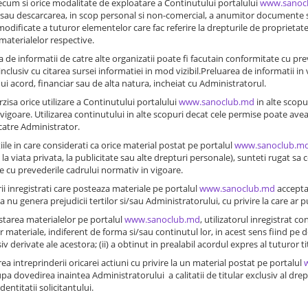
ecum si orice modalitate de exploatare a Continutului portalului
www.sanoc
au descarcarea, in scop personal si non-comercial, a anumitor documente sa
modificate a tuturor elementelor care fac referire la drepturile de proprietate 
 materialelor respective.
a de informatii de catre alte organizatii poate fi facutain conformitate cu pr
, inclusiv cu citarea sursei informatiei in mod vizibil.Preluarea de informatii 
nui acord, financiar sau de alta natura, incheiat cu Administratorul.
rzisa orice utilizare a Continutului portalului
www.sanoclub.md
in alte scopu
vigoare. Utilizarea continutului in alte scopuri decat cele permise poate avea lo
catre Administrator.
tiile in care considerati ca orice material postat pe portalul
www.sanoclub.m
 la viata privata, la publicitate sau alte drepturi personale), sunteti rugat sa 
 cu prevederile cadrului normativ in vigoare.
orii inregistrati care posteaza materiale pe portalul
www.sanoclub.md
accepta,
a nu genera prejudicii tertilor si/sau Administratorului, cu privire la care ar p
starea materialelor pe portalul
www.sanoclub.md
, utilizatorul inregistrat co
r materiale, indiferent de forma si/sau continutul lor, in acest sens fiind pe d
siv derivate ale acestora; (ii) a obtinut in prealabil acordul expres al tuturor 
rea intreprinderii oricarei actiuni cu privire la un material postat pe portalul
pa dovedirea inaintea Administratorului a calitatii de titular exclusiv al drep
entitatii solicitantului.