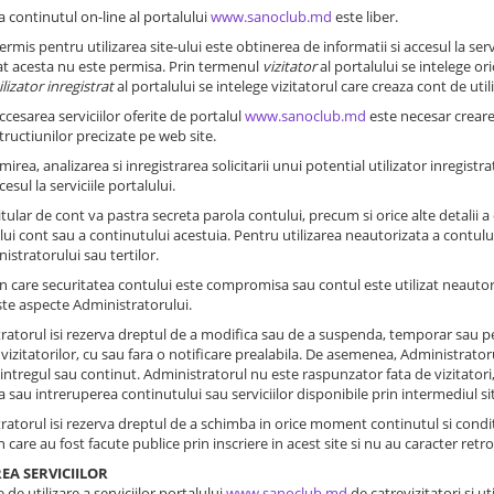
la continutul on-line al portalului
www.sanoclub.md
este liber.
rmis pentru utilizarea site-ului este obtinerea de informatii si accesul la servi
at acesta nu este permisa. Prin termenul
vizitator
al portalului se intelege ori
ilizator inregistrat
al portalului se intelege vizitatorul care creaza cont de util
ccesarea serviciilor oferite de portalul
www.sanoclub.md
este necesar creare
ructiunilor precizate pe web site.
irea, analizarea si inregistrarea solicitarii unui potential utilizator inregistr
esul la serviciile portalului.
titular de cont va pastra secreta parola contului, precum si orice alte detalii a
lui cont sau a continutului acestuia. Pentru utilizarea neautorizata a contul
istratorului sau tertilor.
 in care securitatea contului este compromisa sau contul este utilizat neautoriz
te aspecte Administratorului.
ratorul isi rezerva dreptul de a modifica sau de a suspenda, temporar sau per
 vizitatorilor, cu sau fara o notificare prealabila. De asemenea, Administratorul
 intregul sau continut. Administratorul nu este raspunzator fata de vizitatori,
sau intreruperea continutului sau serviciilor disponibile prin intermediul si
ratorul isi rezerva dreptul de a schimba in orice moment continutul si conditiile
care au fost facute publice prin inscriere in acest site si nu au caracter retro
REA SERVICIILOR
e de utilizare a serviciilor portalului
www.sanoclub.md
de catrevizitatori si uti