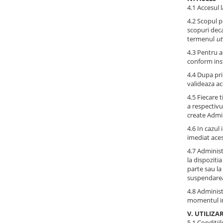
4.1 Accesul 
4.2 Scopul pe
scopuri dec
termenul
ut
4.3 Pentru a
conform inst
4.4 Dupa prim
valideaza acc
4.5 Fiecare 
a respectivu
create Admin
4.6 In cazul
imediat aces
4.7 Administ
la dispozitia
parte sau la
suspendarea 
4.8 Administ
momentul in 
V. UTILIZA
5.1 Conditiil