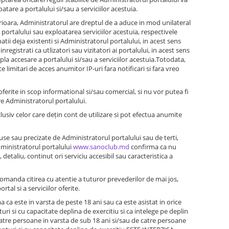
tare a portalului si/sau a serviciilor acestuia.
lterioara, Administratorul are dreptul de a aduce in mod unilateral
 portalului sau exploatarea serviciilor acestuia, respectivele
atii deja existenti si Administratorul portalului, in acest sens
gistrati ca utlizatori sau vizitatori ai portalului, in acest sens
pla accesare a portalului si/sau a serviciilor acestuia.Totodata,
 limitari de acces anumitor IP-uri fara notificari si fara vreo
ferite in scop informational si/sau comercial, si nu vor putea fi
re Administratorul portalului.
nclusiv celor care dețin cont de utilizare si pot efectua anumite
oduse sau precizate de Administratorul portalului sau de terti,
dministratorul portalului
www.sanoclub.md
confirma ca nu
 detaliu, continut ori serviciu accesibil sau caracteristica a
omanda citirea cu atentie a tuturor prevederilor de mai jos,
tal si a serviciilor oferite.
ma ca este in varsta de peste 18 ani sau ca este asistat in orice
uri si cu capacitate deplina de exercitiu si ca intelege pe deplin
 catre persoane in varsta de sub 18 ani si/sau de catre persoane