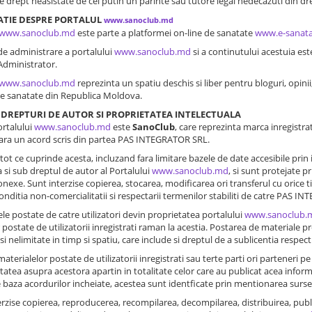
e drept neasistate de cel putin un parinte sau tutore legal nedecazuti din dr
MATIE DESPRE PORTALUL
www.sanoclub.md
www.sanoclub.md
este parte a platformei on-line de sanatate
www.e-sanat
de administrare a portalului
www.sanoclub.md
si a continutului acestuia e
Administrator.
www.sanoclub.md
reprezinta un spatiu deschis si liber pentru bloguri, opinii,
de sanatate din Republica Moldova.
, DREPTURI DE AUTOR SI PROPRIETATEA INTELECTUALA
ortalului
www.sanoclub.md
este
SanoClub
, care reprezinta marca inregistra
fara un acord scris din partea PAS INTEGRATOR SRL.
si tot ce cuprinde acesta, incluzand fara limitare bazele de date accesibile prin
 si sub dreptul de autor al Portalului
www.sanoclub.md
, si sunt protejate pr
onexe. Sunt interzise copierea, stocarea, modificarea ori transferul cu orice tit
conditia non-comercialitatii si respectarii termenilor stabiliti de catre PAS 
ele postate de catre utilizatori devin proprietatea portalului
www.sanoclub.
 postate de utilizatorii inregistrati raman la acestia. Postarea de materiale p
i nelimitate in timp si spatiu, care include si dreptul de a sublicentia respecti
materialelor postate de utilizatorii inregistrati sau terte parti ori parteneri p
tatea asupra acestora apartin in totalitate celor care au publicat acea inform
 baza acordurilor incheiate, acestea sunt identficate prin mentionarea surse
erzise copierea, reproducerea, recompilarea, decompilarea, distribuirea, publ