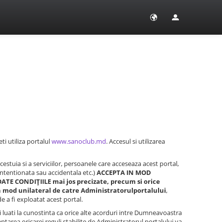
ti utiliza portalul
www.sanoclub.md
. Accesul si utilizarea
acestuia si a serviciilor, persoanele care acceseaza acest portal,
intentionata sau accidentala etc.)
ACCEPTA IN MOD
E CONDIŢIILE mai jos precizate, precum si orice
e in mod unilateral de catre Administratorulportalului
,
 a fi exploatat acest portal.
i, si luati la cunostinta ca orice alte acorduri intre Dumneavoastra
ptarea oricarei reguli stabilite de Administratorul portalului va