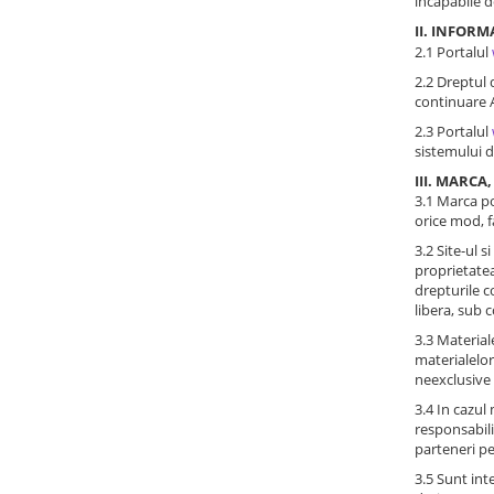
incapabile d
II. INFOR
2.1 Portalul
2.2 Dreptul 
continuare 
2.3 Portalul
sistemului 
III. MARCA
3.1 Marca p
orice mod, 
3.2 Site-ul 
proprietatea
drepturile c
libera, sub 
3.3 Material
materialelor
neexclusive s
3.4 In cazul 
responsabili
parteneri pe
3.5 Sunt int