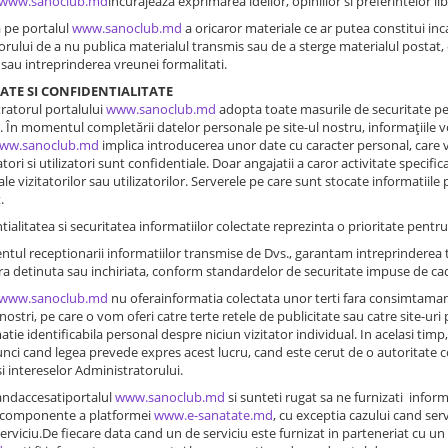
www.sanoclub.md
incurajeaza exprimarea ideilor, opiniilor si preferintelor liber
 pe portalul
www.sanoclub.md
a oricaror materiale ce ar putea constitui incal
rului de a nu publica materialul transmis sau de a sterge materialul postat, cu
sau intreprinderea vreunei formalitati.
TATE SI CONFIDENTIALITATE
ratorul portalului
www.sanoclub.md
adopta toate masurile de securitate pent
r. În momentul completării datelor personale pe site-ul nostru, informaţiile vor f
ww.sanoclub.md
implica introducerea unor date cu caracter personal, care vor
tori si utilizatori sunt confidentiale. Doar angajatii a caror activitate specifi
ale vizitatorilor sau utilizatorilor. Serverele pe care sunt stocate informatiile 
.
tialitatea si securitatea informatiilor colectate reprezinta o prioritate pentr
tul receptionarii informatiilor transmise de Dvs., garantam intreprinderea t
ra detinuta sau inchiriata, conform standardelor de securitate impuse de cad
www.sanoclub.md
nu oferainformatia colectata unor terti fara consimtamantul
r nostri, pe care o vom oferi catre terte retele de publicitate sau catre site-u
matie identificabila personal despre niciun vizitator individual. In acelasi tim
nci cand legea prevede expres acest lucru, cand este cerut de o autoritate
si intereselor Administratorului.
candaccesatiportalul
www.sanoclub.md
si sunteti rugat sa ne furnizati inform
r componente a platformei
www.e-sanatate.md
, cu exceptia cazului cand ser
 serviciu.De fiecare data cand un de serviciu este furnizat in parteneriat cu 