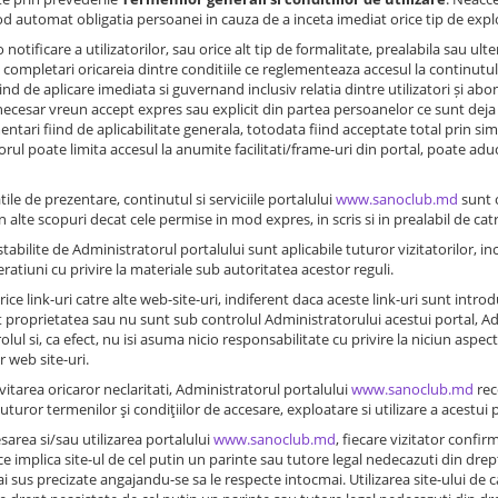
d automat obligatia persoanei in cauza de a inceta imediat orice tip de exploa
o notificare a utilizatorilor, sau orice alt tip de formalitate, prealabila sau u
i completari oricareia dintre conditiile ce reglementeaza accesul la continutul
ind de aplicare imediata si guvernand inclusiv relatia dintre utilizatori și abon
ecesar vreun accept expres sau explicit din partea persoanelor ce sunt deja inre
entari fiind de aplicabilitate generala, totodata fiind acceptate total prin sim
rul poate limita accesul la anumite facilitati/frame-uri din portal, poate aduce
tile de prezentare, continutul si serviciile portalului
www.sanoclub.md
sunt o
n alte scopuri decat cele permise in mod expres, in scris si in prealabil de cat
stabilite de Administratorul portalului sunt aplicabile tuturor vizitatorilor, i
eratiuni cu privire la materiale sub autoritatea acestor reguli.
rice link-uri catre alte web-site-uri, indiferent daca aceste link-uri sunt intr
 proprietatea sau nu sunt sub controlul Administratorului acestui portal, A
lul si, ca efect, nu isi asuma nicio responsabilitate cu privire la niciun aspect,
r web site-uri.
vitarea oricaror neclaritati, Administratorul portalului
www.sanoclub.md
rec
uturor termenilor şi condiţiilor de accesare, exploatare si utilizare a acestui por
esarea si/sau utilizarea portalului
www.sanoclub.md
, fiecare vizitator confir
e implica site-ul de cel putin un parinte sau tutore legal nedecazuti din drept
ai sus precizate angajandu-se sa le respecte intocmai. Utilizarea site-ului de