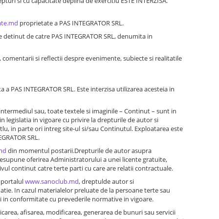
epturi si cu capacitate deplina de exercitiu ESTE INTERZISA.
ate.md
proprietate a PAS INTEGRATOR SRL.
ste detinut de catre PAS INTEGRATOR SRL, denumita in
 comentarii si reflectii despre evenimente, subiecte si realitatile
ta a PAS INTEGRATOR SRL. Este interzisa utilizarea acesteia in
 intermediul sau, toate textele si imaginile – Continut – sunt in
in legislatia in vigoare cu privire la drepturile de autor si
lu, in parte ori intreg site-ul si/sau Continutul. Exploatarea este
INTEGRATOR SRL.
md
din momentul postarii.Drepturile de autor asupra
resupune oferirea Administratorului a unei licente gratuite,
vul continut catre terte parti cu care are relatii contractuale.
e portalul
www.sanoclub.md
, dreptulde autor si
atie. In cazul materialelor preluate de la persoane terte sau
i in conformitate cu prevederile normative in vigoare.
icarea, afisarea, modificarea, generarea de bunuri sau servicii