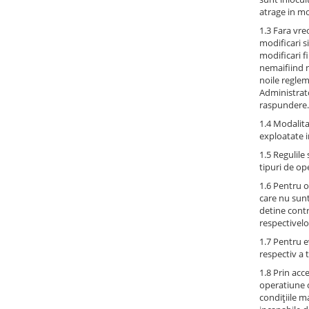
atrage in mo
1.3 Fara vre
modificari s
modificari fi
nemaifiind n
noile reglem
Administrato
raspundere.
1.4 Modalita
exploatate i
1.5 Regulile 
tipuri de op
1.6 Pentru o
care nu sunt
detine contro
respectivelo
1.7 Pentru e
respectiv a t
1.8 Prin acc
operatiune c
condiţiile m