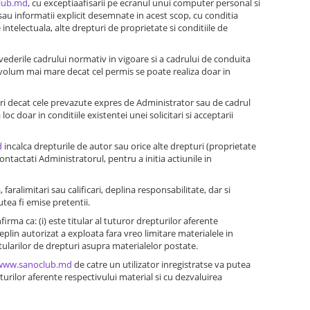
lub.md
, cu exceptiaafisarii pe ecranul unui computer personal si
u informatii explicit desemnate in acest scop, cu conditia
intelectuala, alte drepturi de proprietate si conditiile de
evederile cadrului normativ in vigoare si a cadrului de conduita
in volum mai mare decat cel permis se poate realiza doar in
ri decat cele prevazute expres de Administrator sau de cadrul
c doar in conditiile existentei unei solicitari si acceptarii
d
incalca drepturile de autor sau orice alte drepturi (proprietate
contactati Administratorul, pentru a initia actiunile in
 faralimitari sau calificari, deplina responsabilitate, dar si
utea fi emise pretentii.
nfirma ca: (i) este titular al tuturor drepturilor aferente
eplin autorizat a exploata fara vreo limitare materialele in
titularilor de drepturi asupra materialelor postate.
www.sanoclub.md
de catre un utilizator inregistratse va putea
turilor aferente respectivului material si cu dezvaluirea