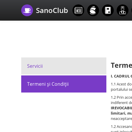
SanoClub
Termen
Servicii
I. CADRUL
Termeni şi Condiţii
1.1 Acest d
portalului se
1.2 Prin acc
indiferent d
IREVOCABIL
limitari, m
neacceptarea
1.2 Accesand
sunt inlocui