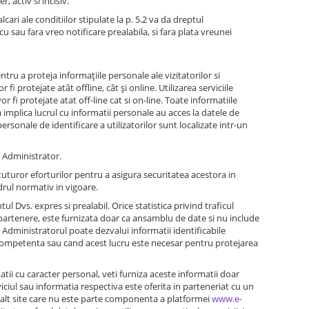
, activ si incisiv.
cari ale conditiilor stipulate la p. 5.2 va da dreptul
 sau fara vreo notificare prealabila, si fara plata vreunei
ru a proteja informaţiile personale ale vizitatorilor si
i protejate atât offline, cât şi online. Utilizarea serviciile
 fi protejate atat off-line cat si on-line. Toate informatiile
ca implica lucrul cu informatii personale au acces la datele de
personale de identificare a utilizatorilor sunt localizate intr-un
u Administrator.
uturor eforturilor pentru a asigura securitatea acestora in
rul normativ in vigoare.
 Dvs. expres si prealabil. Orice statistica privind traficul
ri partenere, este furnizata doar ca ansamblu de date si nu include
p, Administratorul poate dezvalui informatii identificabile
 competenta sau cand acest lucru este necesar pentru protejarea
atii cu caracter personal, veti furniza aceste informatii doar
viciul sau informatia respectiva este oferita in parteneriat cu un
un alt site care nu este parte componenta a platformei
www.e-