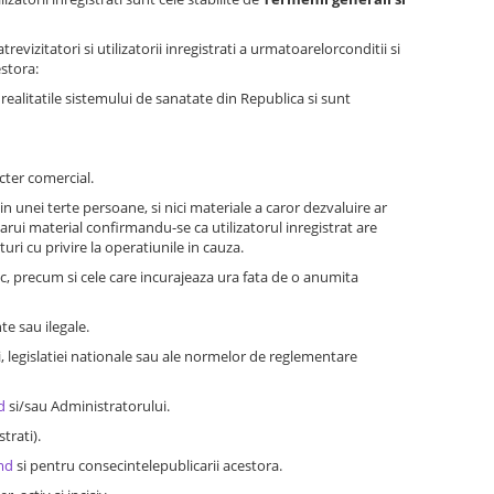
vizitatori si utilizatorii inregistrati a urmatoarelorconditii si
stora:
ealitatile sistemului de sanatate din Republica si sunt
acter comercial.
n unei terte persoane, si nici materiale a caror dezvaluire ar
icarui material confirmandu-se ca utilizatorul inregistrat are
ri cu privire la operatiunile in cauza.
ic, precum si cele care incurajeaza ura fata de o anumita
te sau ilegale.
i, legislatiei nationale sau ale normelor de reglementare
d
si/sau Administratorului.
trati).
md
si pentru consecintelepublicarii acestora.