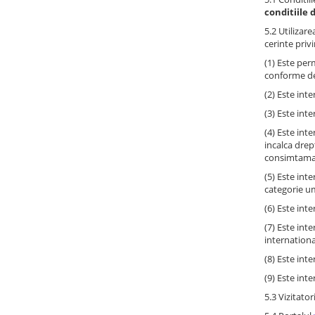
conditiile 
5.2 Utilizare
cerinte priv
(1) Este per
conforme de
(2) Este int
(3) Este int
(4) Este int
incalca drep
consimtamant
(5) Este int
categorie um
(6) Este int
(7) Este int
internationa
(8) Este int
(9) Este inte
5.3 Vizitato