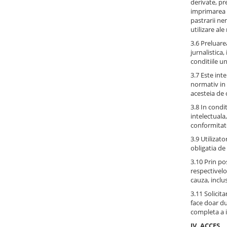
derivate, pr
imprimarea s
pastrarii ne
utilizare ale
3.6 Preluare
jurnalistica
conditiile u
3.7 Este inte
normativ in 
acesteia de 
3.8 In condi
intelectuala,
conformitate
3.9 Utilizat
obligatia de 
3.10 Prin po
respectivelo
cauza, inclu
3.11 Solicita
face doar du
completa a id
IV. ACCES