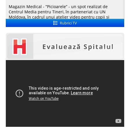
Magazin Medical - ”Picioarele” - un spot realizat de
Centrul Media pentru Tineri, în parteneriat cu UN
Spitale.MD
Moldova, în cadrul unui atelier video pentru copii și
tineri
Rubrici TV
29 05 2013 17:11
149 vizualizări
Centrul PAS
File de Sănătate - Dreptul la confidențialitate
Școala E-Sănătate
23 05 2013 18:35
163 vizualizări
VOX Medica - Iau sau nu mită medicii din Moldova?
SanoTeca
23 05 2013 18:18
178 vizualizări