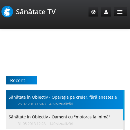
Sănătate TV
Sănătate Info
Sănătate TV
SanoClub
Recent
E-Sănătate Pacienți
E-Sănătate Medici
Sănătate în Obiectiv - Operație pe creier, fără anestezie
26 07 2013 15:43
439 vizualizări
E-Sănătate Instituții
Sănătate în Obiectiv - Oameni cu "motoraș la inimă"
31 05 2013 12:28
149 vizualizări
Tuberculoza Info