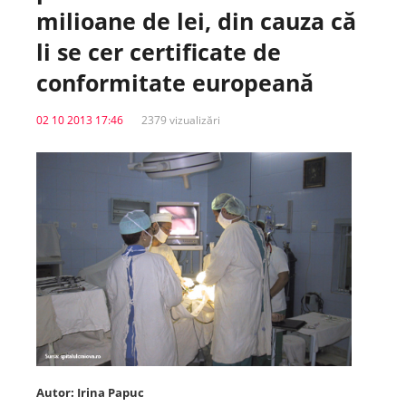
milioane de lei, din cauza că
Spitale.MD
li se cer certificate de
conformitate europeană
Centrul PAS
02 10 2013 17:46
2379 vizualizări
Școala E-Sănătate
SanoTeca
Autor: Irina Papuc