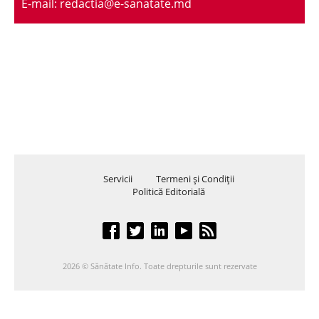
E-mail: redactia@e-sanatate.md
Servicii
Termeni şi Condiţii
Politică Editorială
2026 © Sănătate Info. Toate drepturile sunt rezervate