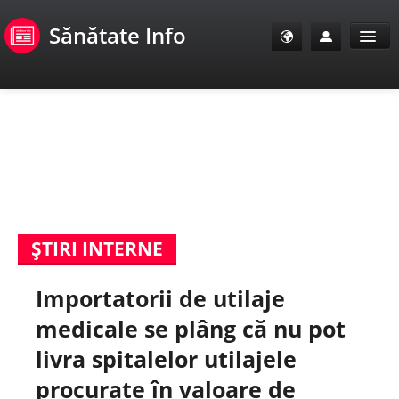
Sănătate Info
Sănătate Info
Sănătate TV
SanoClub
ŞTIRI INTERNE
E-Sănătate Pacienți
Importatorii de utilaje
E-Sănătate Medici
medicale se plâng că nu pot
E-Sănătate Instituții
livra spitalelor utilajele
procurate în valoare de
Tuberculoza Info