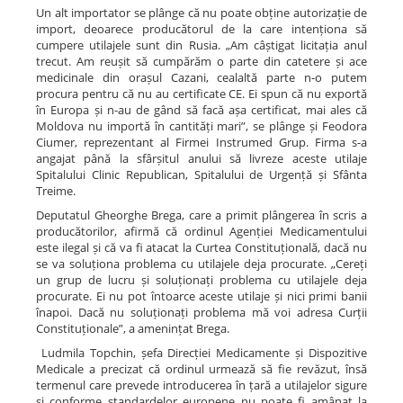
Un alt importator se plânge că nu poate obține autorizație de
import, deoarece producătorul de la care intenționa să
cumpere utilajele sunt din Rusia. „Am câștigat licitația anul
trecut. Am reușit să cumpărăm o parte din catetere și ace
medicinale din orașul Cazani, cealaltă parte n-o putem
procura pentru că nu au certificate CE. Ei spun că nu exportă
în Europa și n-au de gând să facă așa certificat, mai ales că
Moldova nu importă în cantități mari”, se plânge și Feodora
Ciumer, reprezentant al Firmei Instrumed Grup. Firma s-a
angajat până la sfârșitul anului să livreze aceste utilaje
Spitalului Clinic Republican, Spitalului de Urgență și Sfânta
Treime.
Deputatul Gheorghe Brega, care a primit plângerea în scris a
producătorilor, afirmă că ordinul Agenției Medicamentului
este ilegal și că va fi atacat la Curtea Constituțională, dacă nu
se va soluționa problema cu utilajele deja procurate. „Cereți
un grup de lucru și soluționați problema cu utilajele deja
procurate. Ei nu pot întoarce aceste utilaje și nici primi banii
înapoi. Dacă nu soluționați problema mă voi adresa Curții
Constituționale”, a amenințat Brega.
Ludmila Topchin, șefa Direcției Medicamente și Dispozitive
Medicale a precizat că ordinul urmează să fie revăzut, însă
termenul care prevede introducerea în țară a utilajelor sigure
și conforme standardelor europene nu poate fi amânat la