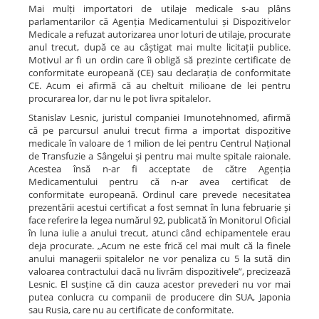
Mai mulți importatori de utilaje medicale s-au plâns
parlamentarilor că Agenția Medicamentului și Dispozitivelor
Medicale a refuzat autorizarea unor loturi de utilaje, procurate
anul trecut, după ce au câștigat mai multe licitații publice.
Motivul ar fi un ordin care îi obligă să prezinte certificate de
conformitate europeană (CE) sau declarația de conformitate
CE. Acum ei afirmă că au cheltuit milioane de lei pentru
procurarea lor, dar nu le pot livra spitalelor.
Stanislav Lesnic, juristul companiei Imunotehnomed, afirmă
că pe parcursul anului trecut firma a importat dispozitive
medicale în valoare de 1 milion de lei pentru Centrul Național
de Transfuzie a Sângelui și pentru mai multe spitale raionale.
Acestea însă n-ar fi acceptate de către Agenția
Medicamentului pentru că n-ar avea certificat de
conformitate europeană. Ordinul care prevede necesitatea
prezentării acestui certificat a fost semnat în luna februarie și
face referire la legea numărul 92, publicată în Monitorul Oficial
în luna iulie a anului trecut, atunci când echipamentele erau
deja procurate. „Acum ne este frică cel mai mult că la finele
anului managerii spitalelor ne vor penaliza cu 5 la sută din
valoarea contractului dacă nu livrăm dispozitivele”, precizează
Lesnic. El susține că din cauza acestor prevederi nu vor mai
putea conlucra cu companii de producere din SUA, Japonia
sau Rusia, care nu au certificate de conformitate.