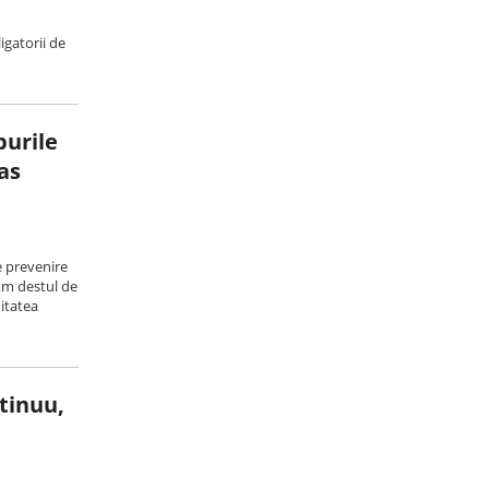
igatorii de
purile
as
e prevenire
ritm destul de
itatea
tinuu,