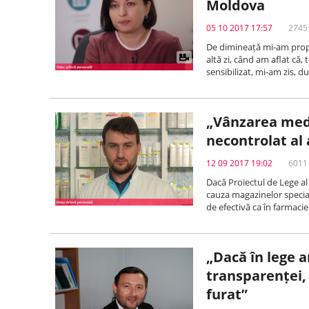
Moldova
05 10 2017 17:57
2745 
De dimineață mi-am propus
altă zi, când am aflat că
sensibilizat, mi-am zis, d
„Vânzarea med
necontrolat al
12 09 2017 19:02
6011 
Dacă Proiectul de Lege al
cauza magazinelor special
de efectivă ca în farmacie
„Dacă în lege a
transparenței, 
furat”