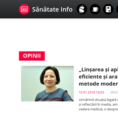
Sănătate Info
OPINII
„Linșarea și ap
eficiente și a
metode moderne
10 01 2018 18:03
38038
Urmărind situația legată d
și reflectării în media, a
vedere medical, ci despr