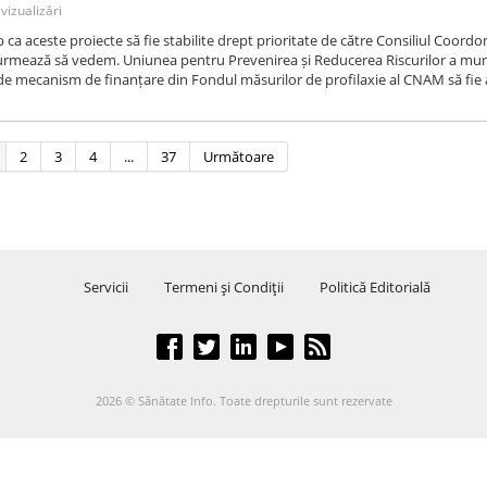
vizualizări
ca aceste proiecte să fie stabilite drept prioritate de către Consiliul Coord
ă urmează să vedem. Uniunea pentru Prevenirea și Reducerea Riscurilor a mun
 de mecanism de finanțare din Fondul măsurilor de profilaxie al CNAM să fie
2
3
4
...
37
Următoare
Servicii
Termeni şi Condiţii
Politică Editorială
2026 © Sănătate Info. Toate drepturile sunt rezervate