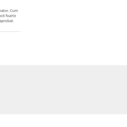
onator. Cum
cit foarte
 aprobat.