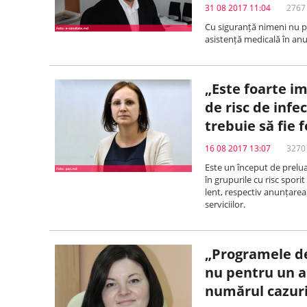
31 08 2017 11:04
2767 
Cu siguranță nimeni nu p
asistență medicală în anu
„Este foarte im
de risc de infe
trebuie să fie 
16 08 2017 13:07
3270 
Este un început de preluar
în grupurile cu risc sporit
lent, respectiv anunțarea
serviciilor.
„Programele de
nu pentru un an
numărul cazuri