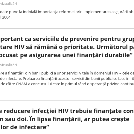
vizualizări
oate pune la îndoială importanța reformei prin implementarea asigurării obl
l 2004.
portant ca serviciile de prevenire pentru gru
ctare HIV să rămână o prioritate. Următorul p
focusat pe asigurarea unei finanțări durabile”
vizualizări
e a finanțării din banii publici a unor servicii vitale în domeniul HIV – cele d
 de infectare. Preluarea finanțării acestor servicii din banii publici se face în 
 de către CNAM a concursului este în primul rând o speranță privind continu
 reducere infecției HIV trebuie finanțate con
 sau doi. În lipsa finanțării, ar putea crește
lor de infectare”