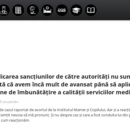
licarea sancțiunilor de către autorități nu su
rată că avem încă mult de avansat până să apl
 de îmbunătățire a calității serviciilor medi
 vizualizări
e cazul raportat de avortul de la Institutul Mamei și Copilului, dar și a reacți
m simțit nevoia să mă pronunț. Și nu despre caz și care a fost conduita lui din
e cum reacționăm.