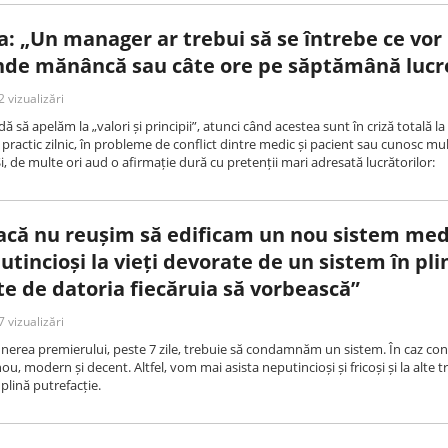
 „Un manager ar trebui să se întrebe ce vor
 unde mănâncă sau câte ore pe săptămână lucr
 vizualizări
ă să apelăm la „valori și principii”, atunci când acestea sunt în criză totală la
 practic zilnic, în probleme de conflict dintre medic și pacient sau cunosc mult
Și, de multe ori aud o afirmație dură cu pretenții mari adresată lucrătorilor:
acă nu reușim să edificam un nou sistem med
tincioși la vieți devorate de un sistem în pli
te de datoria fiecăruia să vorbească”
 vizualizări
nerea premierului, peste 7 zile, trebuie să condamnăm un sistem. În caz con
u, modern și decent. Altfel, vom mai asista neputincioși și fricoși și la alte tr
plină putrefacție.