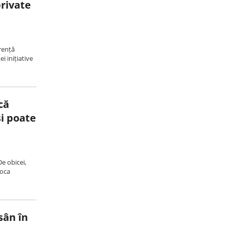
private
rență
i inițiative
că
și poate
De obicei,
voca
sân în