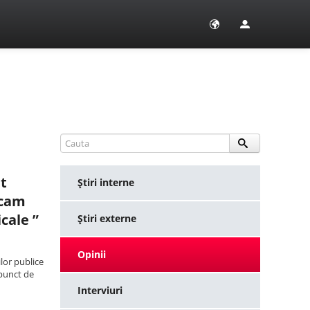
nt
Ştiri interne
icam
cale ”
Ştiri externe
Opinii
ilor publice
 punct de
Interviuri