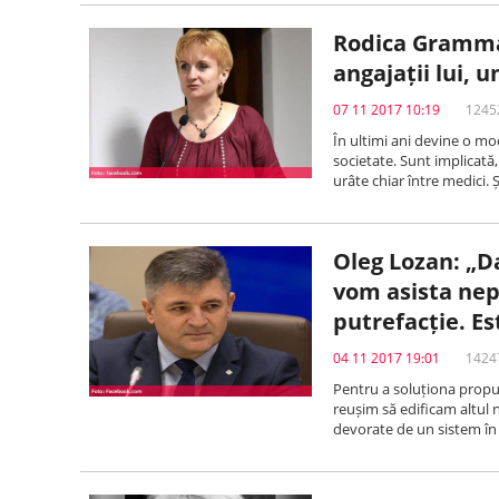
Rodica Gramma:
angajații lui,
07 11 2017 10:19
12452
În ultimi ani devine o mod
societate. Sunt implicată,
urâte chiar între medici. 
Oleg Lozan: „D
vom asista nepu
putrefacție. Es
04 11 2017 19:01
14247
Pentru a soluționa propu
reușim să edificam altul no
devorate de un sistem în 