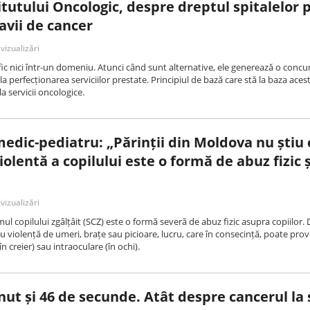
itutului Oncologic, despre dreptul spitalelor 
avii de cancer
vizualizări
c nici într-un domeniu. Atunci când sunt alternative, ele generează o concu
a perfecționarea serviciilor prestate. Principiul de bază care stă la baza aceste
la servicii oncologice.
edic-pediatru: „Părinții din Moldova nu știu 
olentă a copilului este o formă de abuz fizic 
vizualizări
l copilului zgâlțâit (SCZ) este o formă severă de abuz fizic asupra copiilor. 
cu violență de umeri, brațe sau picioare, lucru, care în consecință, poate pro
n creier) sau intraoculare (în ochi).
ut și 46 de secunde. Atât despre cancerul la 