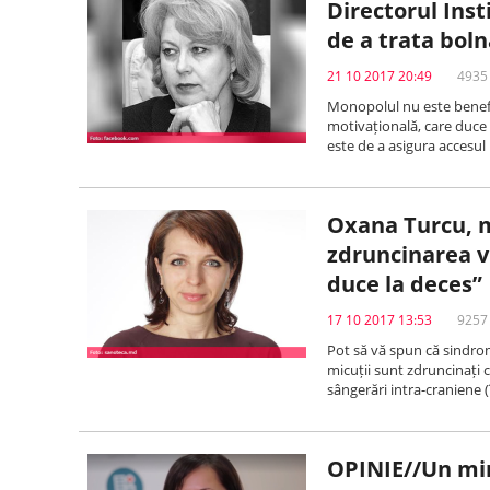
Directorul Inst
de a trata boln
21 10 2017 20:49
4935 
Monopolul nu este benefi
motivațională, care duce l
este de a asigura accesul 
Oxana Turcu, m
zdruncinarea vi
duce la deces”
17 10 2017 13:53
9257 
Pot să vă spun că sindromu
micuții sunt zdruncinați 
sângerări intra-craniene (î
OPINIE//Un min