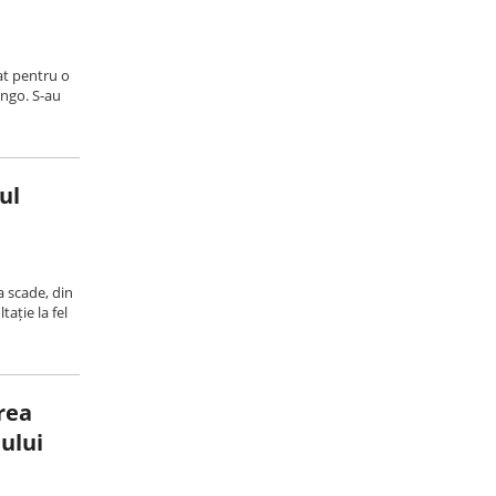
at pentru o
ingo. S-au
ul
a scade, din
ație la fel
rea
ului