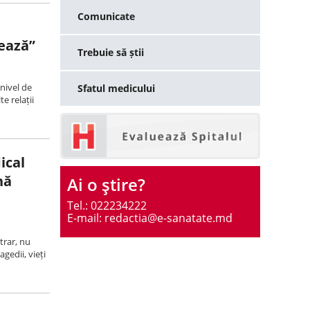
Comunicate
ează”
Trebuie să știi
 nivel de
Sfatul medicului
e relații
ical
nă
Ai o ştire?
Tel.: 022234222
E-mail: redactia@e-sanatate.md
trar, nu
agedii, vieți