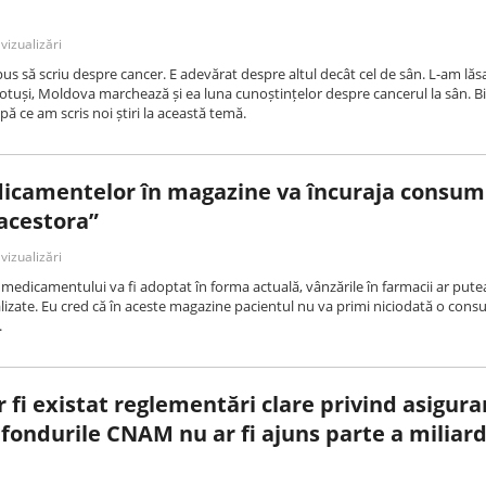
vizualizări
 să scriu despre cancer. E adevărat despre altul decât cel de sân. L-am lăs
, totuși, Moldova marchează și ea luna cunoștințelor despre cancerul la sân. B
upă ce am scris noi știri la această temă.
icamentelor în magazine va încuraja consum
 acestora”
vizualizări
 medicamentului va fi adoptat în forma actuală, vânzările în farmacii ar pute
izate. Eu cred că în aceste magazine pacientul nu va primi niciodată o consult
.
r fi existat reglementări clare privind asigura
fondurile CNAM nu ar fi ajuns parte a miliard