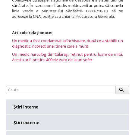
obiectivele Strategiei naţionale de dezvoltare a sistemului de
sănătate. În cazul unor fraude, moldovenii ar putea să sune la
linia verde a Ministerului Sănătății- 0800-710-10, să se
adreseze la CNA, poliție sau chiar la Procuratura Generală.
Articole relaționate:
Un medic a fost condamnat la închisoare, după ce a stabilit un
diagnostic incorect unei tinere care a murit
Un medic narcolog din Călărași, reținut pentru luare de mită.
Acesta ar fi pretins 400 de euro de la un șofer
Ştiri interne
Ştiri externe