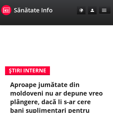
Sănătate Info
Sănătate Info
Sănătate TV
SanoClub
ŞTIRI INTERNE
E-Sănătate Pacienți
Aproape jumătate din
E-Sănătate Medici
moldoveni nu ar depune vreo
E-Sănătate Instituții
plângere, dacă li s-ar cere
bani suplimentari pentru
Tuberculoza Info