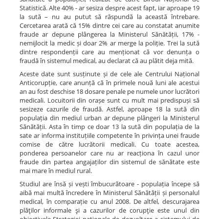
Statistică. Alte 40% - ar sesiza despre acest fapt, iar aproape 19
la sută – nu au putut să răspundă la această întrebare.
Cercetarea arată că 15% dintre cei care au constatat anumite
fraude ar depune plângerea la Ministerul Sănătății, 17% -
nemijlocit la medic și doar 2% ar merge la poliție. Trei la sută
dintre respondenții care au menționat că vor denunța o
fraudă în sistemul medical, au declarat că au plătit deja mită.
Aceste date sunt susținute și de cele ale Centrului Național
Anticorupție, care anunță că în primele nouă luni ale acestui
an au fost deschise 18 dosare penale pe numele unor lucrători
medicali. Locuitorii din orașe sunt cu mult mai predispuși să
sesizeze cazurile de fraudă. Astfel, aproape 18 la sută din
populația din mediul urban ar depune plângeri la Ministerul
Sănătății. Asta în timp ce doar 13 la sută din populația de la
sate ar informa instituțiile competente în privința unei fraude
comise de către lucrătorii medicali. Cu toate acestea,
ponderea persoanelor care nu ar reacționa în cazul unor
fraude din partea angajaților din sistemul de sănătate este
mai mare în mediul rural.
Studiul are însă și vești îmbucurătoare - populația începe să
aibă mai multă încredere în Ministerul Sănătății și personalul
medical, în comparație cu anul 2008. De altfel, descurajarea
plăţilor informale şi a cazurilor de corupţie este unul din