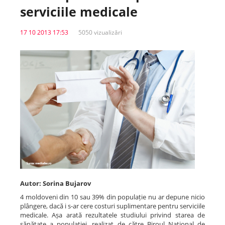
serviciile medicale
Spitale.MD
17 10 2013 17:53
5050 vizualizări
Centrul PAS
Școala E-Sănătate
SanoTeca
Autor: Sorina Bujarov
4 moldoveni din 10 sau 39% din populație nu ar depune nicio
plângere, dacă i s-ar cere costuri suplimentare pentru serviciile
medicale. Așa arată rezultatele studiului privind starea de
sănătate a populației, realizat de către Biroul Național de