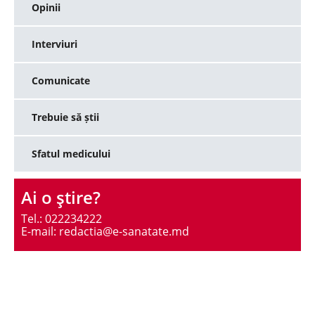
Opinii
Interviuri
Comunicate
Trebuie să știi
Sfatul medicului
Ai o ştire?
Tel.: 022234222
E-mail: redactia@e-sanatate.md