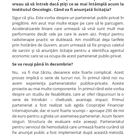
vreau să vă întreb dacă ştiţi ce se mai întâmplă acum la
Institutul Oncologic. Când va fi anunţată licitaţia?
Sigur că ştiu. Este vorba despre un parteneriat public-privat în
pregătire. Am avut mai multe etape pe care să le parcugem.
Acceleratoarele liniare care urmează să vină sunt mult mai
performante decât cele pe care le avem aici. Preţul pentru
radioterapie practic se dublează. Am modificat deja tarifele
prin hotărâre de Guvern, acum urmează să fie propus caietul
de sarcini şi să anunţăm licitaţie pentru a identifica agentul
economic care se va ocupa de acest parteneriat public-privat.
Se va reuşi până în decembrie?
Nu, va fi mai târziu, deoarece este foarte complicat. Acest
proces implică o serie de lucruri noi. În primul rând noi nu
avem experienţa parteneriatelor publice-private. Aceste
proiecte au mai multe componente. În primul rând este vorba
despre un studiu de fezabilitate, care ar oferi răspunsuri la o
serie de întrebări – cheltuieli, avantaje, impact. Primul
parteneriat a fost realizat sub egida Coopraţiei Financiar
Internaţionale, dar ei sunt foarte scumpi – aproape 250 de mii
de euro pentru a ghida un asemenea parteneriat. Acum facem
singuri. Structura de evaluare este aceeaşi. Parteneriatul
pentru serviciul de hemodializă care urmează foarte curând să
fie anunţat public a fost implementat după această metodă.