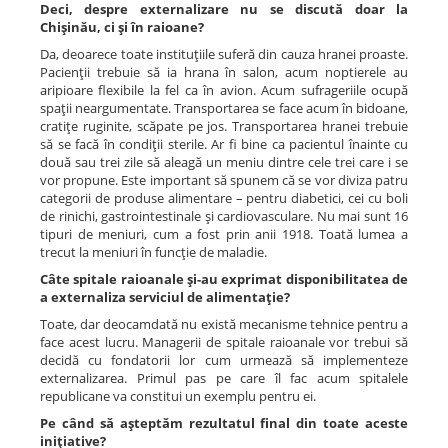
Deci, despre externalizare nu se discută doar la
Chişinău, ci şi în raioane?
Da, deoarece toate instituţiile suferă din cauza hranei proaste.
Pacienţii trebuie să ia hrana în salon, acum noptierele au
aripioare flexibile la fel ca în avion. Acum sufrageriile ocupă
spaţii neargumentate. Transportarea se face acum în bidoane,
cratiţe ruginite, scăpate pe jos. Transportarea hranei trebuie
să se facă în condiţii sterile. Ar fi bine ca pacientul înainte cu
două sau trei zile să aleagă un meniu dintre cele trei care i se
vor propune. Este important să spunem că se vor diviza patru
categorii de produse alimentare – pentru diabetici, cei cu boli
de rinichi, gastrointestinale şi cardiovasculare. Nu mai sunt 16
tipuri de meniuri, cum a fost prin anii 1918. Toată lumea a
trecut la meniuri în funcţie de maladie.
Câte spitale raioanale şi-au exprimat disponibilitatea de
a externaliza serviciul de alimentaţie?
Toate, dar deocamdată nu există mecanisme tehnice pentru a
face acest lucru. Managerii de spitale raioanale vor trebui să
decidă cu fondatorii lor cum urmează să implementeze
externalizarea. Primul pas pe care îl fac acum spitalele
republicane va constitui un exemplu pentru ei.
Pe când să aşteptăm rezultatul final din toate aceste
iniţiative?