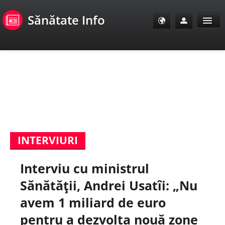
Sănătate Info
Sănătate Info
Sănătate TV
SanoClub
INTERVIURI
E-Sănătate Pacienți
Interviu cu ministrul
E-Sănătate Medici
Sănătăţii, Andrei Usatîi: „Nu
E-Sănătate Instituții
avem 1 miliard de euro
pentru a dezvolta nouă zone
Tuberculoza Info