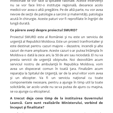
intestinale se vor face la spitalele raionale. Aceste intervenţii
nu se vor face într-o instituţie regională, deoarece acolo
medicii vor avea o altă pregătire. Pe de altă parte, nu vor avea
nevoie de secţii de patologie a sarcinii şi maternităţi, patologia
acută în chirurgie. Aceste paturi vor fi reprofilate în îngrijiri de
lungă durată.
Ce părere aveţi despre proiectul SMURD?
Proiectul SMURD este al României şi nu este un serviciu de
urgenţă al Republicii Moldova. Este un proiect tranfrontalier şi
este destinat pentru cazuri majore – dezastre, incendii şi alte
cazuri de mare amploare. Aceste cazuri s-ar putea întâmpla în
Moldova o dată la zece ani, la 50 de ani sau niciodată. El nu va
presta servicii de urgenţă obişnuite. Noi dezvoltăm acum
serviciul nostru de ambulanţă în Republica Moldova, vom
avea un dispecerat comun în toată ţara. Finalizăm acum
reparaţia la Spitalul de Urgenţă, iar de la anul viitor vom avea
şi un elicopter. Va fi un serviciu naţional cu toate
componentele necesare, pentru a ajunge în timp util la toate
solicitările, iar acolo unde nu se va putea de ajuns cu maşina,
se va ajunge cu elicopterul.
A trecut deja ceva timp de la instituirea Guvernului
Leancă. Care sunt realizările Ministerului, vorbind de
început şi finalitate?