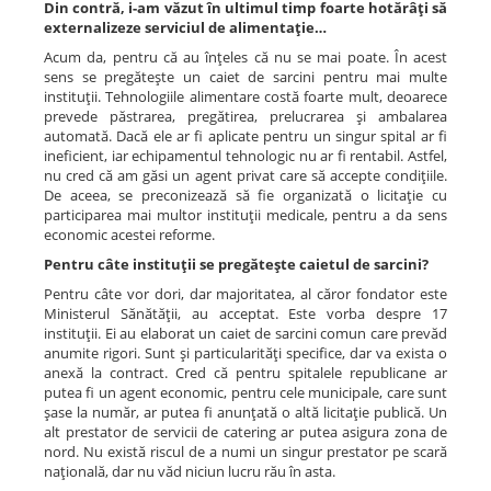
Din contră, i-am văzut în ultimul timp foarte hotărâţi să
externalizeze serviciul de alimentaţie…
Acum da, pentru că au înţeles că nu se mai poate. În acest
sens se pregăteşte un caiet de sarcini pentru mai multe
instituţii. Tehnologiile alimentare costă foarte mult, deoarece
prevede păstrarea, pregătirea, prelucrarea şi ambalarea
automată. Dacă ele ar fi aplicate pentru un singur spital ar fi
ineficient, iar echipamentul tehnologic nu ar fi rentabil. Astfel,
nu cred că am găsi un agent privat care să accepte condiţiile.
De aceea, se preconizează să fie organizată o licitaţie cu
participarea mai multor instituţii medicale, pentru a da sens
economic acestei reforme.
Pentru câte instituţii se pregăteşte caietul de sarcini?
Pentru câte vor dori, dar majoritatea, al căror fondator este
Ministerul Sănătăţii, au acceptat. Este vorba despre 17
instituţii. Ei au elaborat un caiet de sarcini comun care prevăd
anumite rigori. Sunt şi particularităţi specifice, dar va exista o
anexă la contract. Cred că pentru spitalele republicane ar
putea fi un agent economic, pentru cele municipale, care sunt
şase la număr, ar putea fi anunţată o altă licitaţie publică. Un
alt prestator de servicii de catering ar putea asigura zona de
nord. Nu există riscul de a numi un singur prestator pe scară
naţională, dar nu văd niciun lucru rău în asta.