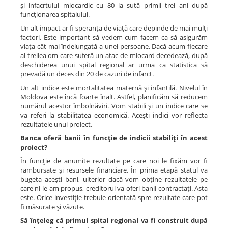
şi infacrtului miocardic cu 80 la sută primii trei ani după
funcţionarea spitalului.
Un alt impact ar fi speranţa de viaţă care depinde de mai mulţi
factori. Este important să vedem cum facem ca să asigurăm
viaţa cât mai îndelungată a unei persoane. Dacă acum fiecare
al treilea om care suferă un atac de miocard decedează, după
deschiderea unui spital regional ar urma ca statistica să
prevadă un deces din 20 de cazuri de infarct.
Un alt indice este mortalitatea maternă şi infantilă. Nivelul în
Moldova este încă foarte înalt. Astfel, planificăm să reducem
numărul acestor îmbolnăviri. Vom stabili şi un indice care se
va referi la stabilitatea economică. Aceşti indici vor reflecta
rezultatele unui proiect.
Banca oferă banii în funcţie de indicii stabiliţi în acest
proiect?
În funcţie de anumite rezultate pe care noi le fixăm vor fi
rambursate şi resursele financiare. În prima etapă statul va
bugeta aceşti bani, ulterior dacă vom obţine rezultatele pe
care ni le-am propus, creditorul va oferi banii contractaţi. Asta
este. Orice investiţie trebuie orientată spre rezultate care pot
fi măsurate şi văzute.
Să înţeleg că primul spital regional va fi construit după