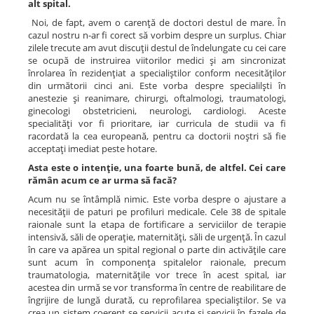
alt spital.
Noi, de fapt, avem o carenţă de doctori destul de mare. În
cazul nostru n-ar fi corect să vorbim despre un surplus. Chiar
zilele trecute am avut discuţii destul de îndelungate cu cei care
se ocupă de instruirea viitorilor medici şi am sincronizat
înrolarea în rezidenţiat a specialiştilor conform necesităţilor
din următorii cinci ani. Este vorba despre specialilşti în
anestezie şi reanimare, chirurgi, oftalmologi, traumatologi,
ginecologi obstetricieni, neurologi, cardiologi. Aceste
specialităţi vor fi prioritare, iar curricula de studii va fi
racordată la cea europeană, pentru ca doctorii noştri să fie
acceptaţi imediat peste hotare.
Asta este o intenţie, una foarte bună, de altfel. Cei care
rămân acum ce ar urma să facă?
Acum nu se întâmplă nimic. Este vorba despre o ajustare a
necesităţii de paturi pe profiluri medicale. Cele 38 de spitale
raionale sunt la etapa de fortificare a serviciilor de terapie
intensivă, săli de operaţie, maternităţi, săli de urgenţă. În cazul
în care va apărea un spital regional o parte din activăţile care
sunt acum în componenţa spitalelor raionale, precum
traumatologia, maternităţile vor trece în acest spital, iar
acestea din urmă se vor transforma în centre de reabilitare de
îngrijire de lungă durată, cu reprofilarea specialiştilor. Se va
crea un sistem coerent se servicii acute şi servicii în fazele de