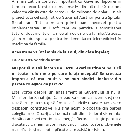
Am finalizat un contract important cu Guvernul Japoniei în
termen record, este cel mai masiv din ultimii 40 de ani,
valoarea căruia este de peste 60 de milioane de dolari. Un alt
proiect este cel susţinut de Guvernul Austriei, pentru Spitalul
Republican. Tot acum am primit banii necesari pentru
implementarea unui soft care va permite automatizarea
tuturor documentelor la nivelul medicinei de familie. Va exista
şi un modul special pentru implementarea telemedicinei în
medicina de familie.
Aceasta se va întâmpla de la anul, din câte înţeleg…
Da, dar este pornit de acum.
Nu pot să nu vă întreb un lucru. Aveţi susţinere politică
în toate reformele pe care le-aţi început? Se creează
impresia că mai mult vi se pun piedici, inclusiv din
partea colegilor de partid?
Este vorba despre un angajament al Guvernului şi nu al
Ministerului Sănătăţii. Dar vreau să spun că avem susţinere
totală. Nu putem toţi să fim unici în ideile noastre. Noi avem
dezbateri constructive. Nu simt acum o opoziţie din partea
colegilor mei. Opoziţia vine mai mult din interiorul sistemului
de sănătate. Voi continua să merg în fiecare instituţie pentru a
discuta cu oamenii şi vom rezolva cu încetul toate problemele
mai plăcute şi mai puţin plăcute care există în sistem.