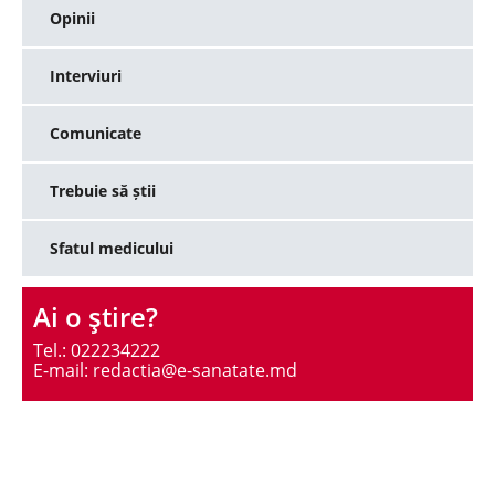
Opinii
Interviuri
Comunicate
Trebuie să știi
Sfatul medicului
Ai o ştire?
Tel.: 022234222
E-mail: redactia@e-sanatate.md