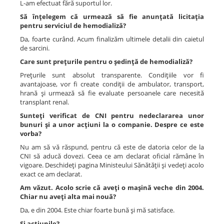
L-am efectuat fără suportul lor.
Să înţelegem că urmează să fie anunţată licitaţia
pentru serviciul de hemodializă?
Da, foarte curând. Acum finalizăm ultimele detalii din caietul
de sarcini.
Care sunt preţurile pentru o şedinţă de hemodializă?
Preţurile sunt absolut transparente. Condiţiile vor fi
avantajoase, vor fi create condiţii de ambulator, transport,
hrană şi urmează să fie evaluate persoanele care necesită
transplant renal.
Sunteţi verificat de CNI pentru nedeclararea unor
bunuri şi a unor acţiuni la o companie. Despre ce este
vorba?
Nu am să vă răspund, pentru că este de datoria celor de la
CNI să aducă dovezi. Ceea ce am declarat oficial rămâne în
vigoare. Deschideţi pagina Ministeului Sănătăţii şi vedeţi acolo
exact ce am declarat.
Am văzut. Acolo scrie că aveţi o maşină veche din 2004.
Chiar nu aveţi alta mai nouă?
Da, e din 2004. Este chiar foarte bună şi mă satisface.
Şi acţiunile?