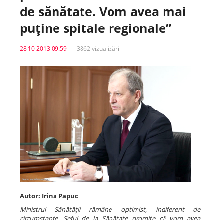
de sănătate. Vom avea mai
Spitale.MD
puţine spitale regionale”
28 10 2013 09:59
3862 vizualizări
Centrul PAS
Școala E-Sănătate
SanoTeca
Autor: Irina Papuc
Ministrul Sănătăţii rămâne optimist, indiferent de
circumstanţe. Șeful de la Sănătate promite că vom avea