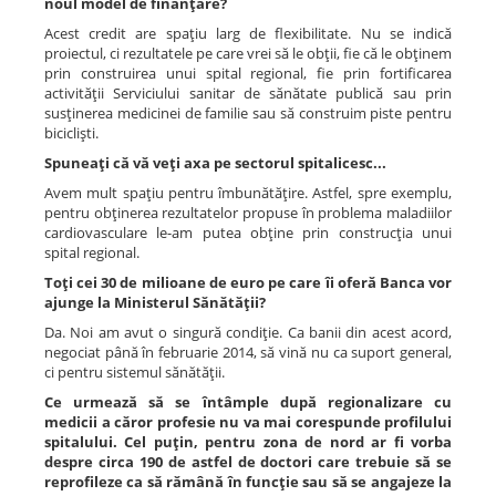
noul model de finanţare?
Acest credit are spaţiu larg de flexibilitate. Nu se indică
proiectul, ci rezultatele pe care vrei să le obţii, fie că le obţinem
prin construirea unui spital regional, fie prin fortificarea
activităţii Serviciului sanitar de sănătate publică sau prin
susţinerea medicinei de familie sau să construim piste pentru
biciclişti.
Spuneaţi că vă veţi axa pe sectorul spitalicesc...
Avem mult spaţiu pentru îmbunătăţire. Astfel, spre exemplu,
pentru obţinerea rezultatelor propuse în problema maladiilor
cardiovasculare le-am putea obţine prin construcţia unui
spital regional.
Toţi cei 30 de milioane de euro pe care îi oferă Banca vor
ajunge la Ministerul Sănătăţii?
Da. Noi am avut o singură condiţie. Ca banii din acest acord,
negociat până în februarie 2014, să vină nu ca suport general,
ci pentru sistemul sănătăţii.
Ce urmează să se întâmple după regionalizare cu
medicii a căror profesie nu va mai corespunde profilului
spitalului. Cel puţin, pentru zona de nord ar fi vorba
despre circa 190 de astfel de doctori care trebuie să se
reprofileze ca să rămână în funcţie sau să se angajeze la