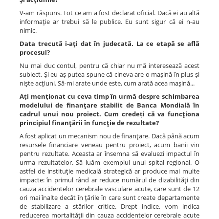
V-am răspuns. Tot ce am a fost declarat oficial. Dacă ei au altă
informaţie ar trebui să le publice. Eu sunt sigur că ei n-au
nimic.
Data trecută i-aţi dat în judecată. La ce etapă se află
procesul?
Nu mai duc contul, pentru că chiar nu mă interesează acest
subiect. Şi eu aş putea spune că cineva are o maşină în plus şi
nişte acţiuni. Să-mi arate unde este, cum arată acea maşină...
Aţi menţionat cu ceva timp în urmă despre schimbarea
modelului de finanţare stabilit de Banca Mondială în
cadrul unui nou proiect. Cum credeți că va funcţiona
principiul finanţării în funcţie de rezultate?
A fost aplicat un mecanism nou de finanţare. Dacă până acum
resursele financiare veneau pentru proiect, acum banii vin
pentru rezultate. Aceasta ar însemna să evaluezi impactul în
urma rezultatelor. Să luăm exemplul unui spital regional. O
astfel de instituţie medicală strategică ar produce mai multe
impacte: în primul rând ar reduce numărul de dizabilităţi din
cauza accidentelor cerebrale vasculare acute, care sunt de 12
ori mai înalte decât în ţările în care sunt create departamente
de stabilizare a stărilor critice. Drept indice, vom indica
reducerea mortalităţii din cauza accidentelor cerebrale acute