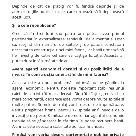
Depinde de cât de grăbiţi vor fi, fiindcă depinde şi de
administraţiile publice locale, care urmează să îndeplinească
acest lucru.
Şi la cele republicane?
Cred că în trei luni sau patru am putea avea primul
parteneriat în externalizarea serviciului de alimentaţie. Doar
că, reeşind din numărul de spitale şi de paturi, constatăm
necesitatea construcţiei unei mini-fabrici, iar banii urmează să
fie investiţi de către cel care va câştiga licitaţia. Aceasta ar
putea dura încă jumătate de an.
Avem agenţi economici dornici şi cu posibilităţi de a
investi în construcţia unei astfel de mini-fabrici?
Aceasta este a doua problemă, noi însă nu ne gândim la
agenţii economici. Pentru noi este important stabilirea unui
caiet de sarcini cât mai adecvat. Din câte înţeleg eu va fi o
mare concurenţă, deoarece este vorba despre multe spitale şi
multe paturi. Sumele de rulaj vor fi destul de impunătoare.
Pentu pregătirea hranei pentru 17 spitale ar fi nevoie de o
investiţie de peste 8 milioane de euro, iar agentul economic
trebuie să se gândească în cât timp îşi poate recupera banii.
Aici însă este necesară stabilitate politică, financiară.
Fiindcă veni vorba despre parteneriate publice-private