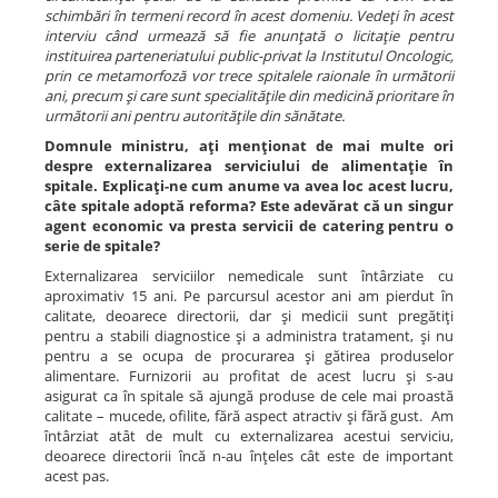
schimbări în termeni record în acest domeniu. Vedeţi în acest
interviu când urmează să fie anunţată o licitaţie pentru
instituirea parteneriatului public-privat la Institutul Oncologic,
prin ce metamorfoză vor trece spitalele raionale în următorii
ani, precum şi care sunt specialităţile din medicină prioritare în
următorii ani pentru autorităţile din sănătate.
Domnule ministru, aţi menţionat de mai multe ori
despre externalizarea serviciului de alimentaţie în
spitale. Explicaţi-ne cum anume va avea loc acest lucru,
câte spitale adoptă reforma? Este adevărat că un singur
agent economic va presta servicii de catering pentru o
serie de spitale?
Externalizarea serviciilor nemedicale sunt întârziate cu
aproximativ 15 ani. Pe parcursul acestor ani am pierdut în
calitate, deoarece directorii, dar şi medicii sunt pregătiţi
pentru a stabili diagnostice şi a administra tratament, şi nu
pentru a se ocupa de procurarea şi gătirea produselor
alimentare. Furnizorii au profitat de acest lucru şi s-au
asigurat ca în spitale să ajungă produse de cele mai proastă
calitate – mucede, ofilite, fără aspect atractiv şi fără gust. Am
întârziat atât de mult cu externalizarea acestui serviciu,
deoarece directorii încă n-au înţeles cât este de important
acest pas.