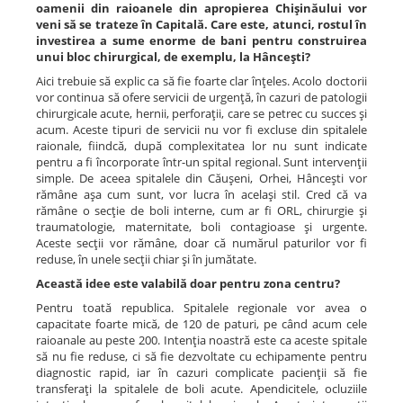
oamenii din raioanele din apropierea Chişinăului vor
veni să se trateze în Capitală. Care este, atunci, rostul în
investirea a sume enorme de bani pentru construirea
unui bloc chirurgical, de exemplu, la Hânceşti?
Aici trebuie să explic ca să fie foarte clar înţeles. Acolo doctorii
vor continua să ofere servicii de urgenţă, în cazuri de patologii
chirurgicale acute, hernii, perforaţii, care se petrec cu succes şi
acum. Aceste tipuri de servicii nu vor fi excluse din spitalele
raionale, fiindcă, după complexitatea lor nu sunt indicate
pentru a fi încorporate într-un spital regional. Sunt intervenţii
simple. De aceea spitalele din Căuşeni, Orhei, Hânceşti vor
rămâne aşa cum sunt, vor lucra în acelaşi stil. Cred că va
rămâne o secţie de boli interne, cum ar fi ORL, chirurgie şi
traumatologie, maternitate, boli contagioase şi urgente.
Aceste secţii vor rămâne, doar că numărul paturilor vor fi
reduse, în unele secţii chiar şi în jumătate.
Această idee este valabilă doar pentru zona centru?
Pentru toată republica. Spitalele regionale vor avea o
capacitate foarte mică, de 120 de paturi, pe când acum cele
raioanale au peste 200. Intenţia noastră este ca aceste spitale
să nu fie reduse, ci să fie dezvoltate cu echipamente pentru
diagnostic rapid, iar în cazuri complicate pacienţii să fie
transferaţi la spitalele de boli acute. Apendicitele, ocluziile