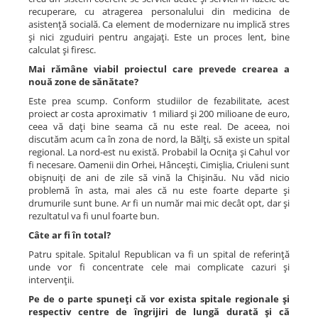
recuperare, cu atragerea personalului din medicina de
asistenţă socială. Ca element de modernizare nu implică stres
şi nici zguduiri pentru angajaţi. Este un proces lent, bine
calculat şi firesc.
Mai rămâne viabil proiectul care prevede crearea a
nouă zone de sănătate?
Este prea scump. Conform studiilor de fezabilitate, acest
proiect ar costa aproximativ 1 miliard şi 200 milioane de euro,
ceea vă daţi bine seama că nu este real. De aceea, noi
discutăm acum ca în zona de nord, la Bălţi, să existe un spital
regional. La nord-est nu există. Probabil la Ocniţa şi Cahul vor
fi necesare. Oamenii din Orhei, Hânceşti, Cimişlia, Criuleni sunt
obişnuiţi de ani de zile să vină la Chişinău. Nu văd nicio
problemă în asta, mai ales că nu este foarte departe şi
drumurile sunt bune. Ar fi un număr mai mic decât opt, dar şi
rezultatul va fi unul foarte bun.
Câte ar fi în total?
Patru spitale. Spitalul Republican va fi un spital de referinţă
unde vor fi concentrate cele mai complicate cazuri şi
intervenţii.
Pe de o parte spuneţi că vor exista spitale regionale şi
respectiv centre de îngrijiri de lungă durată şi că