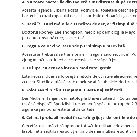
4. Nu toate bacteriile din toaletă sunt distruse după ce tr
Această legendă urbană există. Potrivit ei, toaletele deschise 
bacterii. În cazul capacului deschis, particulele zboară la șase metr
5. Dacă îți usuci mâinile cu uscător de aer, ar fi timpul să 
Doctorul Rodney Lee Thompson, medic epidemiolog la Mayo Clini
plus, nu consumă energie electrică.
6. Regula celor cinci secunde pur și simplu nu există
Aceasta ar trebui să se transforme în „regula zero secunde”. Potr
ajung în mâncare imediat ce aceasta este scăpată jos.
7. Te lupți cu acneea într-un mod total greșit
Este necesar doar să folosești metode de curățire ale acneei, 
acneea. Studiile arată că problemele se află sub piele, deci, rezo
8. Folosirea zilnică a șampunului este nejustificată
Dar Michelle Hanjani, dermatolog la Universitatea din Columbia, 
riscă să dispară”. Specialistul recomandă spălatul pe cap de 2-3
sigură că șamponul este unul de calitate.
9. Cel mai probabil modul în care îngrijești de lentilele de
Cercetările au arătat că aproape toți 40 de milioane de americani 
la robinet și reutilizarea soluției timp de mai multe zile sunt unele