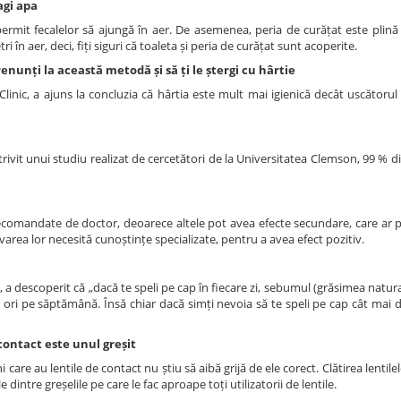
agi apa
permit fecalelor să ajungă în aer. De asemenea, peria de curățat este plină
i în aer, deci, fiți siguri că toaleta și peria de curățat sunt acoperite.
renunți la această metodă și să ți le ștergi cu hârtie
c, a ajuns la concluzia că hârtia este mult mai igienică decât uscătorul 
ivit unui studiu realizat de cercetători de la Universitatea Clemson, 99 % di
recomandate de doctor, deoarece altele pot avea efecte secundare, care ar 
lvarea lor necesită cunoștințe specializate, pentru a avea efect pozitiv.
a descoperit că „dacă te speli pe cap în fiecare zi, sebumul (grăsimea natura
 ori pe săptămână. Însă chiar dacă simți nevoia să te speli pe cap cât mai de
 contact este unul greșit
care au lentile de contact nu știu să aibă grijă de ele corect. Clătirea lentile
 dintre greșelile pe care le fac aproape toți utilizatorii de lentile.