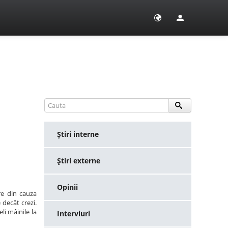
Ştiri interne
Ştiri externe
Opinii
re din cauza
 decât crezi.
eli mâinile la
Interviuri