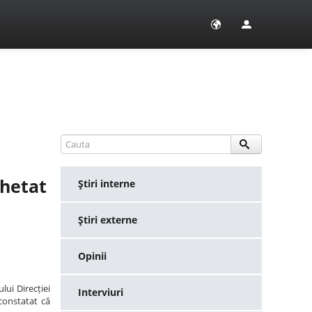
chetat
Ştiri interne
Ştiri externe
Opinii
lui Direcției
Interviuri
constatat că