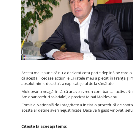
Acesta mai spune că nu a declarat cota parte deplină pe care o d
că acesta îi cedase acțiunile. „Fratele meu a plecat în Franța și 
absolut nimic de asta”, a explicat șeful de la sănătate.
Moldovanu neagă, însă, că ar avea vreun cont bancar activ. „Nu a
Am doar carduri salariale”, a precizat Mihai Moldovanu.
Comisia Națională de Integritate a inițiat o procedură de contr
acesta ar deține averi nejustificate. Dacă va fi găsit vinovat, șe
Citește la aceeași temă: