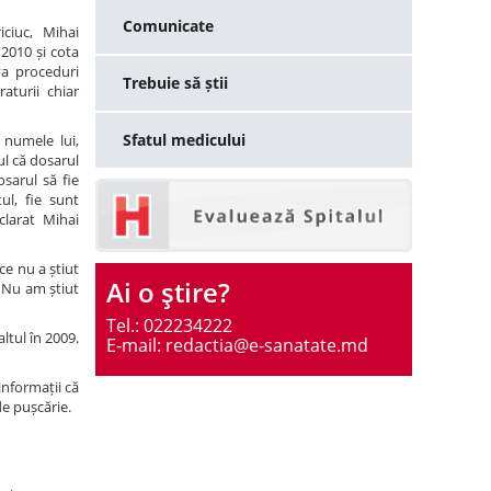
Comunicate
iciuc, Mihai
2010 și cota
va proceduri
Trebuie să știi
aturii chiar
Sfatul medicului
 numele lui,
ul că dosarul
osarul să fie
ul, fie sunt
clarat Mihai
ce nu a știut
Ai o ştire?
. Nu am știut
Tel.: 022234222
ltul în 2009.
E-mail: redactia@e-sanatate.md
informații că
de pușcărie.