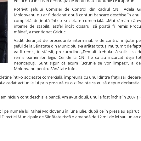
edilul nu a inclus în declarația de venit toate bunurile ce îi aparțin.
Potrivit șefului Comisiei de Control din cadrul CNI, Adela Gr
Moldovanu nu ar fi declarat două conturi bancare deschise în anul 
completă deținută într-o societate comercială. „Mai rămân câte
interne de stabilit, astfel încât dosarul să poată fi remis Procur
mâine”, a menționat Griciuc.
Vădit deranjat de procedurile interminabile de control inițiate pe
șeful de la Sănătate din Municipiu s-a arătat totuși mulțumit de fapt
va fi remis, în sfârșit, procurorilor. „Demult trebuia să solicit ca d
remis oamenilor legii. Cei de la CNI fie că au încurcat deja tot
nepricepuți. Sunt sigur că acum lucrurile se vor limpezi”, a de
Moldovanu pentru Sănătate Info.
eține într-o societate comercială, împreună cu unul dintre frații săi, deoare
mi-a cedat acțiunile lui prin procură cu o zi înainte ca eu să depun declarația
m niciun cont deschis la bancă. Am avut două, unul a fost închis în 2007 și a
ol pe numele lui Mihai Moldovanu în luna iulie, după ce în presă au apărut 
ful Direcției Municipale de Sănătate riscă o amendă de 12 mii de lei sau un an 