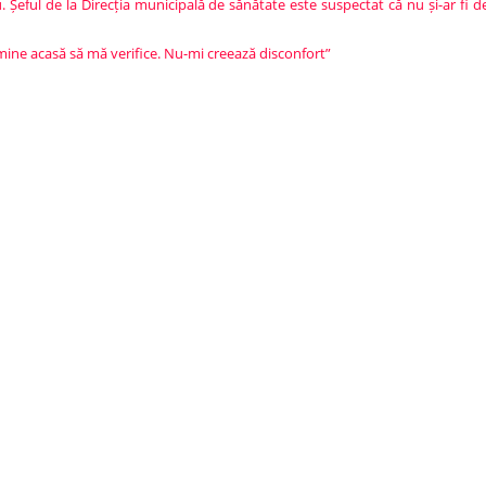
 Șeful de la Direcția municipală de sănătate este suspectat că nu și-ar fi d
mine acasă să mă verifice. Nu-mi creează disconfort”