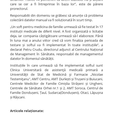
care se cer a fi întreprinse în baza lor”, este de părere
prorectorul.
Responsabilii din domeniu se grăbesc să anunțe că problema
colectării datelor manual va fi soluționată în scurt timp.
„Un soft pentru medicina de familie urmează să fie testat în 17
instituții medicale de diferit nivel. A fost organizată o licitație
deja, iar compania câștigătoare urmează să-l elaboreze. Până
în luna mai a anului viitor cred că vom finaliza perioada de
testare și softul va fi implementat în toate instituțiile”, a
declarat Petru Crudu, directorul adjunct al Centrului Național
de Management în Sănătate, responsabil de managementul
datelor în domeniul sănătății.
Instituțiile în care urmează să fie implementat softul sunt
Clinica Universitară de asistenţă medicală primară a
Universităţii de Stat de Medicină şi Farmacie „Nicolae
Testemiţanu", AMT Centru, AMT Durlești și Trușeni și Buiucani,
Centrele Medicilor de Familie Cimișlia Strășeni și Ungheni,
Centrele de Sănătate Orhei nr.1 și 2, AMT Soroca, Centrul de
Familie Dondușeni, Țaul, Sudarca(Dondușeni), Otaci, Lăpușna
și Râșcani.
Articole relaționate: