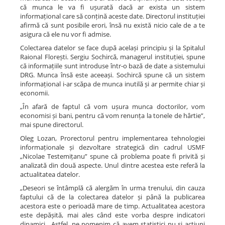
că munca le va fi ușurată dacă ar exista un sistem
informațional care să conțină aceste date. Directorul instituției
afirmă că sunt posibile erori, însă nu există nicio cale de a te
asigura că ele nu vor fi admise.
Colectarea datelor se face după același principiu și la Spitalul
Raional Florești. Sergiu Sochircă, managerul instituției, spune
că informațiile sunt introduse într-o bază de date a sistemului
DRG. Munca însă este aceeași. Sochircă spune că un sistem
informațional i-ar scăpa de munca inutilă și ar permite chiar și
economii.
„În afară de faptul că vom ușura munca doctorilor, vom
economisi și bani, pentru că vom renunța la tonele de hârtie”,
mai spune directorul.
Oleg Lozan, Prorectorul pentru implementarea tehnologiei
informaționale și dezvoltare strategică din cadrul USMF
„Nicolae Testemițanu” spune că problema poate fi privită și
analizată din două aspecte. Unul dintre acestea este referă la
actualitatea datelor.
„Deseori se întâmplă că alergăm în urma trenului, din cauza
faptului că de la colectarea datelor și până la publicarea
acestora este o perioadă mare de timp. Actualitatea acestora
este depășită, mai ales când este vorba despre indicatori
dinamici. Astfel, ne pomenim că avem statistici nu și acțiuni