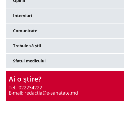
Opinii
Interviuri
Comunicate
Trebuie să știi
Sfatul medicului
Ai o ştire?
Tel.: 022234222
E-mail: redactia@e-sanatate.md