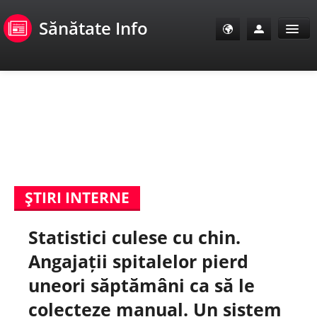
Sănătate Info
Sănătate Info
Sănătate TV
SanoClub
ŞTIRI INTERNE
E-Sănătate Pacienți
Statistici culese cu chin.
E-Sănătate Medici
Angajații spitalelor pierd
E-Sănătate Instituții
uneori săptămâni ca să le
colecteze manual. Un sistem
Tuberculoza Info