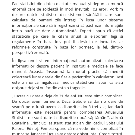
Fac statistici din date colectate manual și depun o muncă
enormă care se soldează în mod inevitabil cu erori. Vorbim
despre datele statistice din sistemul sănătății care sunt
calculate de oameni zile întregi, în lipsa unor sisteme
informaționale care să înregistreze și să păstreze informațiile
într-o bază de date automatizată. Experții spun că astfel
statisticile pe care le cităm anual și elaborăm legi și
regulamente în baza lor, pot fi destul de inexacte, iar
reformele construite în baza lor pornesc, la fel, dintr-o
perspectivă eronată.
În lipsa unui sistem informațional automatizat, colectarea
informațiilor despre pacient în instituțiile medicale se face
manual. Aceasta înseamnă la modul practic că medicii
colectează lunar datele din fișele pacienților în calculator. Deși
este o muncă migăloasă, medicii statisticieni spun că s-au
obișnuit deja și nu fac din asta o tragedie.
„Lucrez cu datele deja de 31 de ani. Nu este nimic complicat.
De obicei avem termene. Dacă trebuie să dăm o dare de
seamă pe o lună avem la dispoziție două-trei zile, iar dacă
informația este necesară pentru completarea Anuarului
Statistic ne sunt date la dispoziție două săptămâni”, afirmă
Ecaterina Erimciuc, asistent statistician din cadrul Spitalului
Raional Edineț. Femeia spune că nu vede nimic complicat în
munca sa, iar acest lucru s-ar datora obișnuinței. Crede, totuși,