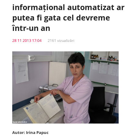
informațional automatizat ar
Spitale.MD
putea fi gata cel devreme
într-un an
Centrul PAS
28 11 2013 17:04
2161 vizualizări
Școala E-Sănătate
SanoTeca
Autor: Irina Papuc