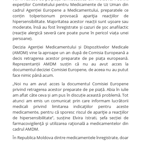
experților Comitetului pentru Medicamente de Uz Uman din
cadrul Agenției Europene a Medicamentului, preparatele ce
conțin tolperisonum provoacă apariţia reacţiilor de
hipersensibilitate. Majoritatea acestor reacții sunt uşoare sau
moderate, însă au fost înregistrate și cazuri de şoc anafilactic
(reacție alergică severă care poate pune în pericol viața unei
persoane).
Decizia Agenției Medicamentului și Dispozitivelor Medicale
(AMDM) vine la aproape un an după de Comisia Europeană a
decis retragerea acestor preparate de pe piața europeană.
Reprezentanții AMDM susțin că nu au avut acces la
documentul deciziei Comisiei Europene, de aceea nu au putut
face nimic până acum.
„Noi nu am avut acces la documentul Comisiei Europene
privind retragerea acestor preparate de pe piață. Abia în iulie
am aflat câte ceva și am pus în discuție această problemă. Tot
atunci am emis un comunicat prin care informam lucrătorii
medicali privind limitarea indicaţiilor pentru aceste
medicamente, pentru că sporesc riscul de apariţie a reacţiilor
de hipersensibilitate”, susține Elvira Istrati, șefa secției de
farmacovigilenţă şi utilizarea raţională a medicamentelor din
cadrul AMDM.
În Republica Moldova dintre medicamentele înregistrate, doar