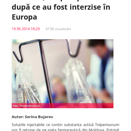
după ce au fost interzise în
Spitale.MD
Europa
19 06 2014 18:29
4158 vizualizări
Centrul PAS
Școala E-Sănătate
SanoTeca
Autor: Sorina Bujarov
Soluțiile injectabile ce conțin substanța activă Tolperisonum
vor fi retrase de pe piața farmaceutică din Moldova. Potrivit