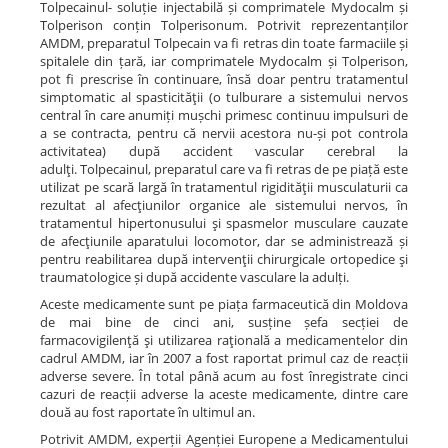
Tolpecainul- soluție injectabilă și comprimatele Mydocalm și
Tolperison conțin Tolperisonum. Potrivit reprezentanților
AMDM, preparatul Tolpecain va fi retras din toate farmaciile și
spitalele din țară, iar comprimatele Mydocalm și Tolperison,
pot fi prescrise în continuare, însă doar pentru tratamentul
simptomatic al spasticităţii (o tulburare a sistemului nervos
central în care anumiți mușchi primesc continuu impulsuri de
a se contracta, pentru că nervii acestora nu-și pot controla
activitatea) după accident vascular cerebral la
adulţi. Tolpecainul, preparatul care va fi retras de pe piață este
utilizat pe scară largă în tratamentul rigidităţii musculaturii ca
rezultat al afecţiunilor organice ale sistemului nervos, în
tratamentul hipertonusului şi spasmelor musculare cauzate
de afecţiunile aparatului locomotor, dar se administrează și
pentru reabilitarea după intervenţii chirurgicale ortopedice şi
traumatologice și după accidente vasculare la adulți.
Aceste medicamente sunt pe piața farmaceutică din Moldova
de mai bine de cinci ani, susține șefa secției de
farmacovigilenţă şi utilizarea raţională a medicamentelor din
cadrul AMDM, iar în 2007 a fost raportat primul caz de reacții
adverse severe. În total până acum au fost înregistrate cinci
cazuri de reacții adverse la aceste medicamente, dintre care
două au fost raportate în ultimul an.
Potrivit AMDM, experții Agenției Europene a Medicamentului