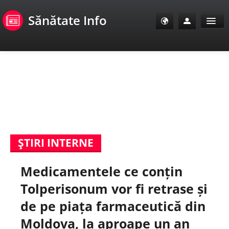
Sănătate Info
Sănătate Info
Sănătate TV
SanoClub
ŞTIRI INTERNE
E-Sănătate Pacienți
Medicamentele ce conțin
E-Sănătate Medici
Tolperisonum vor fi retrase și
E-Sănătate Instituții
de pe piața farmaceutică din
Moldova, la aproape un an
Tuberculoza Info