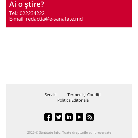
Ai o ştire?
Tel.: 022234222
E-mail: redactia@e-sanatate.md
Servicii
Termeni şi Condiţii
Politică Editorială
2026 © Sănătate Info. Toate drepturile sunt rezervate