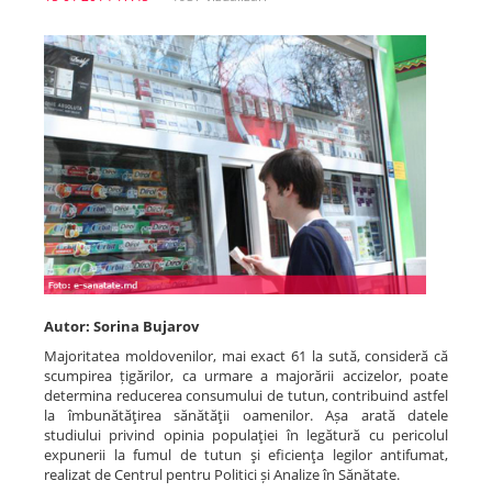
Spitale.MD
Centrul PAS
Școala E-Sănătate
SanoTeca
Autor: Sorina Bujarov
Majoritatea moldovenilor, mai exact 61 la sută, consideră că
scumpirea țigărilor, ca urmare a majorării accizelor, poate
determina reducerea consumului de tutun, contribuind astfel
la îmbunătăţirea sănătăţii oamenilor. Așa arată datele
studiului privind opinia populaţiei în legătură cu pericolul
expunerii la fumul de tutun şi eficienţa legilor antifumat,
realizat de Centrul pentru Politici și Analize în Sănătate.