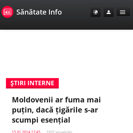
Sănătate Info
Sănătate Info
Sănătate TV
SanoClub
ŞTIRI INTERNE
E-Sănătate Pacienți
Moldovenii ar fuma mai
E-Sănătate Medici
puțin, dacă țigările s-ar
E-Sănătate Instituții
scumpi esențial
Tuberculoza Info
15 01 2014 17:45
1937 vizualizări