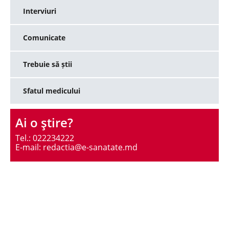
Interviuri
Comunicate
Trebuie să știi
Sfatul medicului
Ai o ştire?
Tel.: 022234222
E-mail: redactia@e-sanatate.md