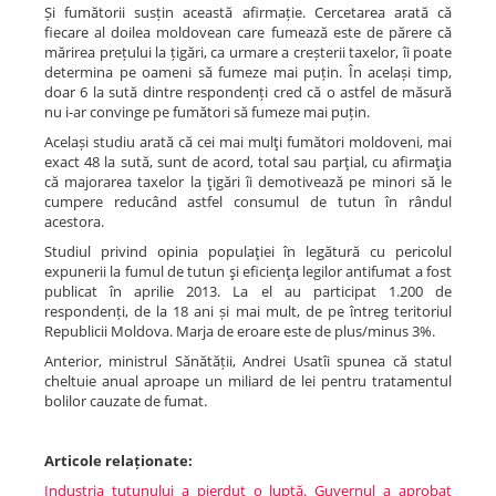
Și fumătorii susțin această afirmație. Cercetarea arată că
fiecare al doilea moldovean care fumează este de părere că
mărirea prețului la țigări, ca urmare a creșterii taxelor, îi poate
determina pe oameni să fumeze mai puțin. În același timp,
doar 6 la sută dintre respondenți cred că o astfel de măsură
nu i-ar convinge pe fumători să fumeze mai puțin.
Același studiu arată că cei mai mulţi fumători moldoveni, mai
exact 48 la sută, sunt de acord, total sau parţial, cu afirmaţia
că majorarea taxelor la ţigări îi demotivează pe minori să le
cumpere reducând astfel consumul de tutun în rândul
acestora.
Studiul privind opinia populaţiei în legătură cu pericolul
expunerii la fumul de tutun şi eficienţa legilor antifumat a fost
publicat în aprilie 2013. La el au participat 1.200 de
respondenți, de la 18 ani și mai mult, de pe întreg teritoriul
Republicii Moldova. Marja de eroare este de plus/minus 3%.
Anterior, ministrul Sănătății, Andrei Usatîi spunea că statul
cheltuie anual aproape un miliard de lei pentru tratamentul
bolilor cauzate de fumat.
Articole relaționate:
Industria tutunului a pierdut o luptă. Guvernul a aprobat