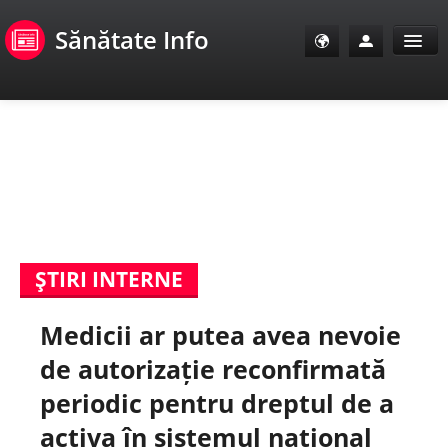
Sănătate Info
Sănătate Info
Sănătate TV
SanoClub
ŞTIRI INTERNE
E-Sănătate Pacienți
Medicii ar putea avea nevoie
E-Sănătate Medici
de autorizație reconfirmată
E-Sănătate Instituții
periodic pentru dreptul de a
activa în sistemul național
Tuberculoza Info