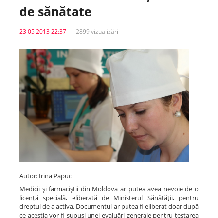
de sănătate
Spitale.MD
23 05 2013 22:37
2899 vizualizări
Centrul PAS
Școala E-Sănătate
SanoTeca
Autor: Irina Papuc
Medicii şi farmaciştii din Moldova ar putea avea nevoie de o
licență specială, eliberată de Ministerul Sănătății, pentru
dreptul de a activa. Documentul ar putea fi eliberat doar după
ce aceștia vor fi supuşi unei evaluări generale pentru testarea