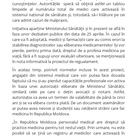
cunoştinţelor. Autoritățile speră să obţină astfel un tablou
limpede al numărului total de medici care activează în
sistemul național de sănătate şi, totodată, să-i înlăture pe cei
care admit cazuri de malpraxis.
Iniţiativa aparține Ministerului Sănătăţii și în prezent se află în
faza unor dezbateri publice din data de 25 aprilie. În cazul în
care va fi adoptată, medicii și farmaciștii care au comis erori la
stabilirea diagnosticelor sau eliberarea medicamentelor își vor
pierde, pentru prima dată, dreptul de a profesa medicina pe
viață, fără a fi supuşi unor evaluări ulterioare, se menţionează
în nota informativă la proiectul de regualament.
În același timp, potrivit normelor incluse în acest proiect,
angajații din sistemul medical care vor putea face dovada
faptului că nu și-au pierdut capacitățile profesionale vor activa
în baza unei autorizații eliberate de Ministerul Sănătății,
similară celei pe care o dețin avocații și notarii. Astfel,
autorizația va avea un termen de valabilitate de până la cinci
ani și se va elibera contra plată. De un document asemănător
ar putea avea nevoie și studenții sau cetățenii străini care fac
medicina în Republica Moldova.
„În Republica Moldova personalul medical are dreptul să
practice medicina pentru tot restul vieţii. Prin urmare, nu este
posibil să se ţină un registru al medicilor care activează în