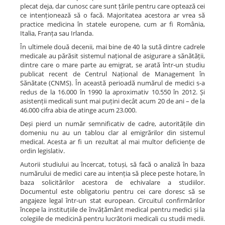
plecat deja, dar cunosc care sunt țările pentru care optează cei
ce intenționează să o facă. Majoritatea acestora ar vrea să
practice medicina în statele europene, cum ar fi România,
Italia, Franța sau Irlanda.
În ultimele două decenii, mai bine de 40 la sută dintre cadrele
medicale au părăsit sistemul național de asigurare a sănătății,
dintre care o mare parte au emigrat, se arată într-un studiu
publicat recent de Centrul Național de Management în
Sănătate (CNMS). În această perioadă numărul de medici s-a
redus de la 16.000 în 1990 la aproximativ 10.550 în 2012. Și
asistenții medicali sunt mai puțini decât acum 20 de ani – de la
46.000 cifra abia de atinge acum 23.000.
Deși pierd un număr semnificativ de cadre, autoritățile din
domeniu nu au un tablou clar al emigrărilor din sistemul
medical. Acesta ar fi un rezultat al mai multor deficiențe de
ordin legislativ.
Autorii studiului au încercat, totuși, să facă o analiză în baza
numărului de medici care au intenția să plece peste hotare, în
baza solicitărilor acestora de echivalare a studiilor.
Documentul este obligatoriu pentru cei care doresc să se
angajeze legal într-un stat european. Circuitul confirmărilor
începe la instituțiile de învățământ medical pentru medici și la
colegiile de medicină pentru lucrătorii medicali cu studii medii.