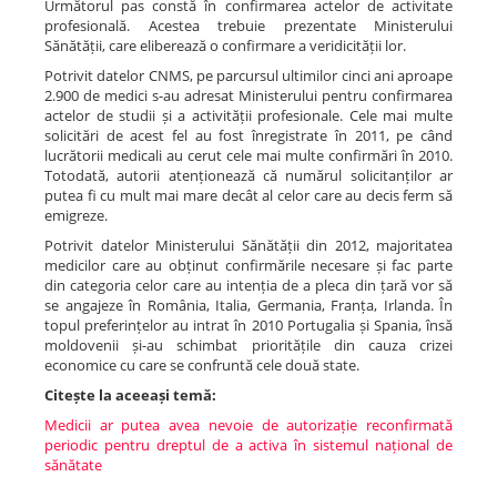
Următorul pas constă în confirmarea actelor de activitate
profesională. Acestea trebuie prezentate Ministerului
Sănătății, care eliberează o confirmare a veridicității lor.
Potrivit datelor CNMS, pe parcursul ultimilor cinci ani aproape
2.900 de medici s-au adresat Ministerului pentru confirmarea
actelor de studii și a activității profesionale. Cele mai multe
solicitări de acest fel au fost înregistrate în 2011, pe când
lucrătorii medicali au cerut cele mai multe confirmări în 2010.
Totodată, autorii atenționează că numărul solicitanților ar
putea fi cu mult mai mare decât al celor care au decis ferm să
emigreze.
Potrivit datelor Ministerului Sănătății din 2012, majoritatea
medicilor care au obținut confirmările necesare și fac parte
din categoria celor care au intenția de a pleca din țară vor să
se angajeze în România, Italia, Germania, Franța, Irlanda. În
topul preferințelor au intrat în 2010 Portugalia și Spania, însă
moldovenii și-au schimbat prioritățile din cauza crizei
economice cu care se confruntă cele două state.
Citește la aceeași temă:
Medicii ar putea avea nevoie de autorizație reconfirmată
periodic pentru dreptul de a activa în sistemul național de
sănătate