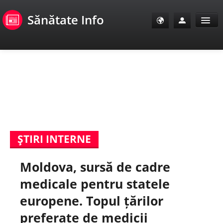
Sănătate Info
Sănătate Info
Sănătate TV
SanoClub
ŞTIRI INTERNE
E-Sănătate Pacienți
Moldova, sursă de cadre
E-Sănătate Medici
medicale pentru statele
E-Sănătate Instituții
europene. Topul țărilor
preferate de medicii
Tuberculoza Info