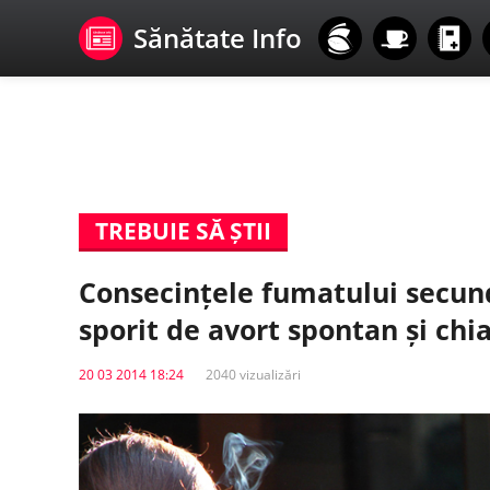
Sănătate Info
TREBUIE SĂ ȘTII
Consecințele fumatului secund
sporit de avort spontan și chia
20 03 2014 18:24
2040 vizualizări