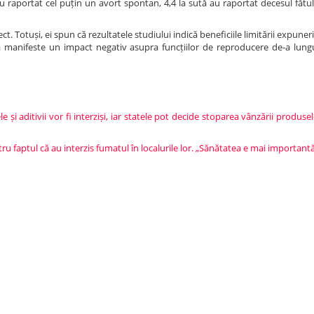
u raportat cel puțin un avort spontan, 4,4 la sută au raportat decesul fătulu
ct. Totuși, ei spun că rezultatele studiului indică beneficiile limitării expuner
ă manifeste un impact negativ asupra funcțiilor de reproducere de-a lungul
 și aditivii vor fi interziși, iar statele pot decide stoparea vânzării produse
ru faptul că au interzis fumatul în localurile lor. „Sănătatea e mai importan