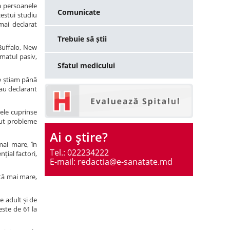
a persoanele
Comunicate
estui studiu
mai declarat
Trebuie să știi
Buffalo, New
fumatul pasiv,
Sfatul medicului
e știam până
 au declarant
tele cuprinse
avut probleme
Ai o ştire?
mai mare, în
Tel.: 022234222
țial factori,
E-mail: redactia@e-sanatate.md
ută mai mare,
de adult și de
este de 61 la