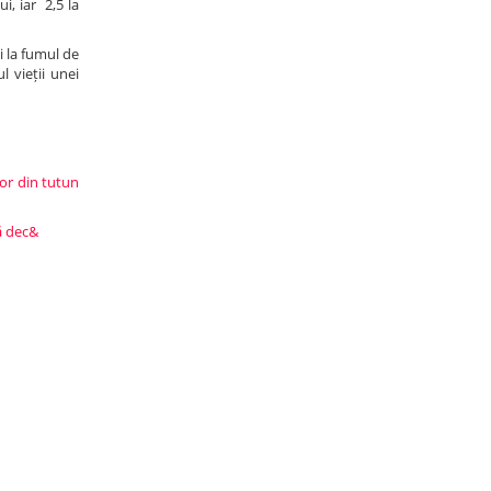
i, iar 2,5 la
ii la fumul de
 vieții unei
lor din tutun
tă dec&