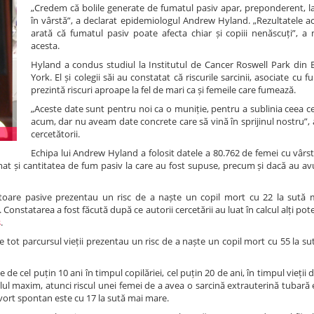
„Credem că bolile generate de fumatul pasiv apar, preponderent, l
în vârstă”, a declarat epidemiologul Andrew Hyland. „Rezultatele ac
arată că fumatul pasiv poate afecta chiar și copiii nenăscuți”, a 
acesta.
Hyland a condus studiul la Institutul de Cancer Roswell Park din 
York. El și colegii săi au constatat că riscurile sarcinii, asociate cu 
prezintă riscuri aproape la fel de mari ca și femeile care fumează.
„Aceste date sunt pentru noi ca o muniție, pentru a sublinia ceea c
acum, dar nu aveam date concrete care să vină în sprijinul nostru”,
cercetătorii.
Echipa lui Andrew Hyland a folosit datele a 80.762 de femei cu vârs
 fumat și cantitatea de fum pasiv la care au fost supuse, precum și dacă au 
ătoare pasive prezentau un risc de a naște un copil mort cu 22 la sută 
onstatarea a fost făcută după ce autorii cercetării au luat în calcul alți poten
s
.
e tot parcursul vieții prezentau un risc de a naște un copil mort cu 55 la s
 de cel puțin 10 ani în timpul copilăriei, cel puțin 20 de ani, în timpul vieții 
lul maxim, atunci riscul unei femei de a avea o sarcină extrauterină tubară 
avort spontan este cu 17 la sută mai mare.