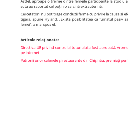
Astfel, aproape o treime dintre femeile participante la studiu a
suta au raportat cel puțin o sarcină extrauterină.
Cercetătorii nu pot trage concluzii ferme cu privire la cauza și efe
țigară, spune Hyland. „Există posibilitatea ca fumatul pasiv s
femei”, a mai spus el.
Articole relaționate:
Directiva UE privind controlul tutunului a fost aprobată. Aromele
pe internet
Patronii unor cafenele și restaurante din Chișinău, premiați pent