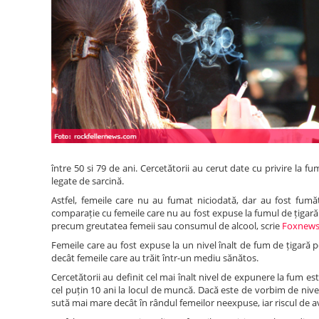
între 50 si 79 de ani. Cercetătorii au cerut date cu privire la
legate de sarcină.
Astfel, femeile care nu au fumat niciodată, dar au fost fum
comparație cu femeile care nu au fost expuse la fumul de țigară. C
precum greutatea femeii sau consumul de alcool, scrie
Foxnew
Femeile care au fost expuse la un nivel înalt de fum de țigară p
decât femeile care au trăit într-un mediu sănătos.
Cercetătorii au definit cel mai înalt nivel de expunere la fum este
cel puțin 10 ani la locul de muncă. Dacă este de vorbim de nive
sută mai mare decât în rândul femeilor neexpuse, iar riscul de 