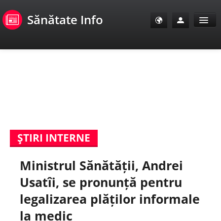
Sănătate Info
Sănătate Info
Sănătate TV
SanoClub
ŞTIRI INTERNE
E-Sănătate Pacienți
Ministrul Sănătății, Andrei
E-Sănătate Medici
Usatîi, se pronunță pentru
E-Sănătate Instituții
legalizarea plăților informale
la medic
Tuberculoza Info