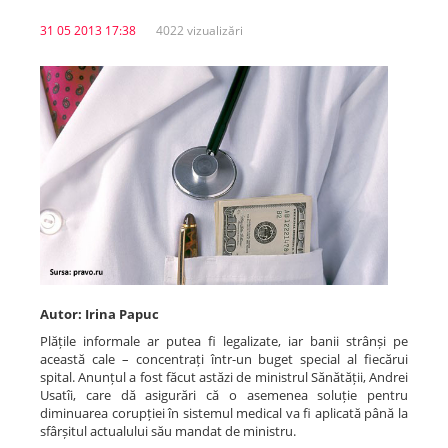
31 05 2013 17:38
4022 vizualizări
Spitale.MD
Centrul PAS
Școala E-Sănătate
SanoTeca
Autor: Irina Papuc
Plățile informale ar putea fi legalizate, iar banii strânși pe
această cale – concentrați într-un buget special al fiecărui
spital. Anunțul a fost făcut astăzi de ministrul Sănătății, Andrei
Usatîi, care dă asigurări că o asemenea soluție pentru
diminuarea corupției în sistemul medical va fi aplicată până la
sfârșitul actualului său mandat de ministru.