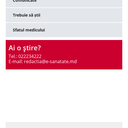
Comunicate
Trebuie să știi
Sfatul medicului
Ai o ştire?
Tel.: 022234222
E-mail: redactia@e-sanatate.md