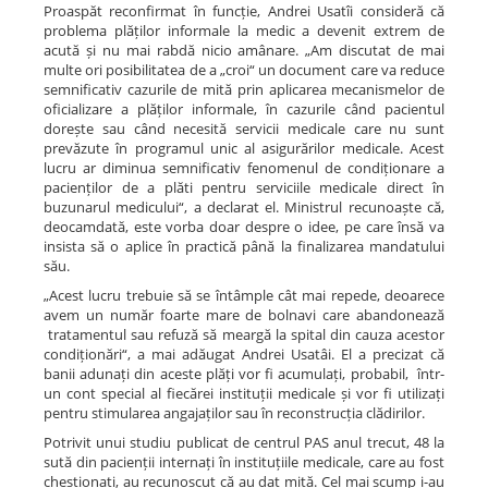
Proaspăt reconfirmat în funcție, Andrei Usatîi consideră că
problema plăților informale la medic a devenit extrem de
acută și nu mai rabdă nicio amânare. „Am discutat de mai
multe ori posibilitatea de a „croi“ un document care va reduce
semnificativ cazurile de mită prin aplicarea mecanismelor de
oficializare a plăților informale, în cazurile când pacientul
dorește sau când necesită servicii medicale care nu sunt
prevăzute în programul unic al asigurărilor medicale. Acest
lucru ar diminua semnificativ fenomenul de condiționare a
pacienților de a plăti pentru serviciile medicale direct în
buzunarul medicului“, a declarat el. Ministrul recunoaște că,
deocamdată, este vorba doar despre o idee, pe care însă va
insista să o aplice în practică până la finalizarea mandatului
său.
„Acest lucru trebuie să se întâmple cât mai repede, deoarece
avem un număr foarte mare de bolnavi care abandonează
tratamentul sau refuză să meargă la spital din cauza acestor
condiționări“, a mai adăugat Andrei Usatâi. El a precizat că
banii adunați din aceste plăți vor fi acumulați, probabil, într-
un cont special al fiecărei instituții medicale și vor fi utilizați
pentru stimularea angajaților sau în reconstrucția clădirilor.
Potrivit unui studiu publicat de centrul PAS anul trecut, 48 la
sută din pacienții internați în instituțiile medicale, care au fost
chestionați, au recunoscut că au dat mită. Cel mai scump i-au