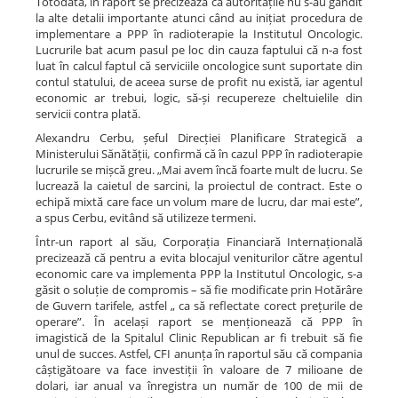
Totodată, în raport se precizează că autoritățile nu s-au gândit
la alte detalii importante atunci când au inițiat procedura de
implementare a PPP în radioterapie la Institutul Oncologic.
Lucrurile bat acum pasul pe loc din cauza faptului că n-a fost
luat în calcul faptul că serviciile oncologice sunt suportate din
contul statului, de aceea surse de profit nu există, iar agentul
economic ar trebui, logic, să-și recupereze cheltuielile din
servicii contra plată.
Alexandru Cerbu, șeful Direcției Planificare Strategică a
Ministerului Sănătății, confirmă că în cazul PPP în radioterapie
lucrurile se mișcă greu. „Mai avem încă foarte mult de lucru. Se
lucrează la caietul de sarcini, la proiectul de contract. Este o
echipă mixtă care face un volum mare de lucru, dar mai este”,
a spus Cerbu, evitând să utilizeze termeni.
Într-un raport al său, Corporația Financiară Internațională
precizează că pentru a evita blocajul veniturilor către agentul
economic care va implementa PPP la Institutul Oncologic, s-a
găsit o soluție de compromis – să fie modificate prin Hotărâre
de Guvern tarifele, astfel „ ca să reflectate corect prețurile de
operare”. În același raport se menționează că PPP în
imagistică de la Spitalul Clinic Republican ar fi trebuit să fie
unul de succes. Astfel, CFI anunța în raportul său că compania
câștigătoare va face investiții în valoare de 7 milioane de
dolari, iar anual va înregistra un număr de 100 de mii de