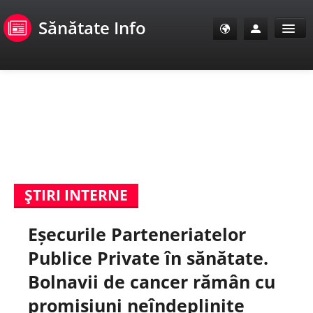
Sănătate Info
Sănătate Info
Sănătate TV
SanoClub
ŞTIRI INTERNE
E-Sănătate Pacienți
Eșecurile Parteneriatelor
E-Sănătate Medici
Publice Private în sănătate.
E-Sănătate Instituții
Bolnavii de cancer rămân cu
promisiuni neîndeplinite
Tuberculoza Info