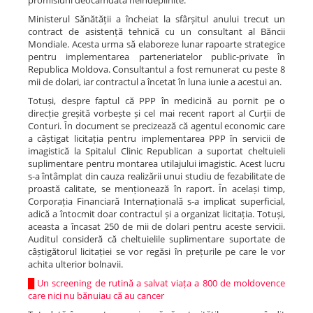
promisiuni deocamdată neîndeplinite.
Ministerul Sănătății a încheiat la sfârșitul anului trecut un
contract de asistență tehnică cu un consultant al Băncii
Mondiale. Acesta urma să elaboreze lunar rapoarte strategice
pentru implementarea parteneriatelor public-private în
Republica Moldova. Consultantul a fost remunerat cu peste 8
mii de dolari, iar contractul a încetat în luna iunie a acestui an.
Totuși, despre faptul că PPP în medicină au pornit pe o
direcție greșită vorbește și cel mai recent raport al Curții de
Conturi. În document se precizează că agentul economic care
a câștigat licitația pentru implementarea PPP în servicii de
imagistică la Spitalul Clinic Republican a suportat cheltuieli
suplimentare pentru montarea utilajului imagistic. Acest lucru
s-a întâmplat din cauza realizării unui studiu de fezabilitate de
proastă calitate, se menționează în raport. În același timp,
Corporația Financiară Internațională s-a implicat superficial,
adică a întocmit doar contractul și a organizat licitația. Totuși,
aceasta a încasat 250 de mii de dolari pentru aceste servicii.
Auditul consideră că cheltuielile suplimentare suportate de
câștigătorul licitației se vor regăsi în prețurile pe care le vor
achita ulterior bolnavii.
█
Un screening de rutină a salvat viața a 800 de moldovence
care nici nu bănuiau că au cancer