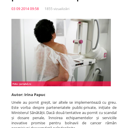
03 09 2014 09:58
1855 vizualizări
Spitale.MD
Centrul PAS
Școala E-Sănătate
SanoTeca
Autor: Irina Papuc
Unele au pornit greșit, iar altele se implementează cu greu.
Este vorba despre parteneriatele public-private, inițiate de
Ministerul Sănătății. Dacă două tentative au pornit cu scandal
și dosare penale, înnoirea echipamentelor și serviciile
inovative promise pentru bolnavii de cancer rămân