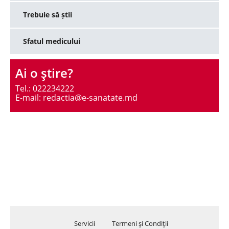
Trebuie să știi
Sfatul medicului
Ai o ştire?
Tel.: 022234222
E-mail: redactia@e-sanatate.md
Servicii
Termeni şi Condiţii