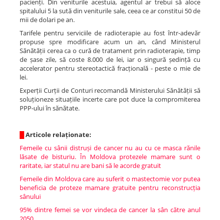
pacienți. Din veniturile acestuia, agentul ar trebui să aloce
spitalului 5 la sută din veniturile sale, ceea ce ar constitui 50 de
mii de dolari pe an.
Tarifele pentru serviciile de radioterapie au fost într-adevăr
propuse spre modificare acum un an, când Ministerul
Sănătății cerea ca o cură de tratament prin radioterapie, timp
de șase zile, să coste 8.000 de lei, iar o singură ședință cu
accelerator pentru stereotactică fracțională - peste o mie de
lei.
Experții Curții de Conturi recomandă Ministerului Sănătății să
soluționeze situațiile incerte care pot duce la compromiterea
PPP-ului în sănătate.
█
Articole relaționate:
Femeile cu sânii distruși de cancer nu au cu ce masca rănile
lăsate de bisturiu. În Moldova protezele mamare sunt o
raritate, iar statul nu are bani să le acorde gratuit
Femeile din Moldova care au suferit o mastectomie vor putea
beneficia de proteze mamare gratuite pentru reconstrucția
sânului
95% dintre femei se vor vindeca de cancer la sân către anul
2050