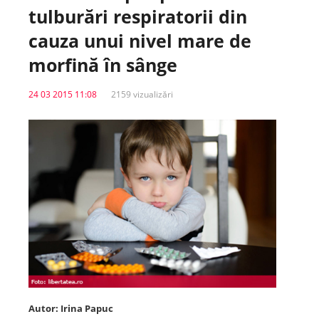
tulburări respiratorii din
Spitale.MD
cauza unui nivel mare de
morfină în sânge
Centrul PAS
24 03 2015 11:08
2159 vizualizări
Școala E-Sănătate
SanoTeca
Autor: Irina Papuc