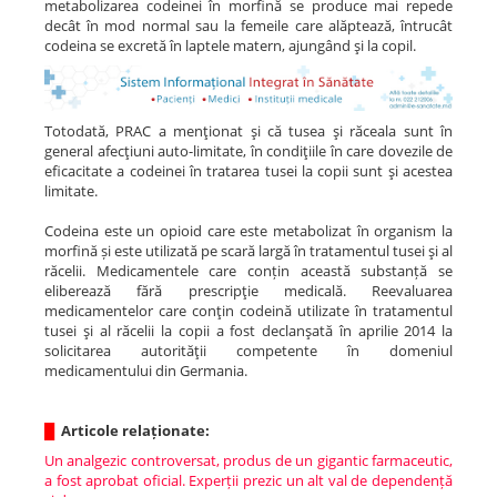
metabolizarea codeinei în morfină se produce mai repede
decât în mod normal sau la femeile care alăptează, întrucât
codeina se excretă în laptele matern, ajungând şi la copil.
Totodată, PRAC a menţionat şi că tusea şi răceala sunt în
general afecţiuni auto-limitate, în condiţiile în care dovezile de
eficacitate a codeinei în tratarea tusei la copii sunt şi acestea
limitate.
Codeina este un opioid care este metabolizat în organism la
morfină și este utilizată pe scară largă în tratamentul tusei şi al
răcelii. Medicamentele care conțin această substanță se
eliberează fără prescripţie medicală. Reevaluarea
medicamentelor care conţin codeină utilizate în tratamentul
tusei şi al răcelii la copii a fost declanşată în aprilie 2014 la
solicitarea autorităţii competente în domeniul
medicamentului din Germania.
█
Articole relaționate:
Un analgezic controversat, produs de un gigantic farmaceutic,
a fost aprobat oficial. Experții prezic un alt val de dependență