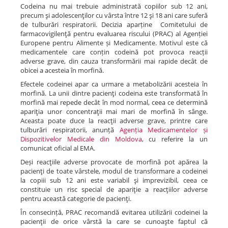
Codeina nu mai trebuie administrată copiilor sub 12 ani,
precum şi adolescenţilor cu vârsta între 12 şi 18 ani care suferă
de tulburări respiratorii. Decizia aparține Comitetului de
farmacovigilenţă pentru evaluarea riscului (PRAC) al Agenției
Europene pentru Alimente și Medicamente. Motivul este că
medicamentele care conțin codeină pot provoca reacții
adverse grave, din cauza transformării mai rapide decât de
obicei a acesteia în morfină.
Efectele codeinei apar ca urmare a metabolizării acesteia în
morfină. La unii dintre pacienţi codeina este transformată în
morfină mai repede decât în mod normal, ceea ce determină
apariţia unor concentraţii mai mari de morfină în sânge.
Aceasta poate duce la reacţii adverse grave, printre care
tulburări respiratorii, anunță
Agenția Medicamentelor și
Dispozitivelor Medicale din Moldova
, cu referire la un
comunicat oficial al EMA.
Deși reacţiile adverse provocate de morfină pot apărea la
pacienţi de toate vârstele, modul de transformare a codeinei
la copiii sub 12 ani este variabil şi imprevizibil, ceea ce
constituie un risc special de apariţie a reacţiilor adverse
pentru această categorie de pacienţi.
În consecință, PRAC recomandă evitarea utilizării codeinei la
pacienţii de orice vârstă la care se cunoaşte faptul că