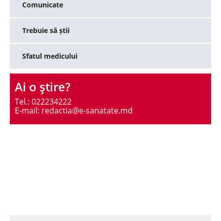
Comunicate
Trebuie să știi
Sfatul medicului
Ai o ştire?
Tel.: 022234222
E-mail: redactia@e-sanatate.md