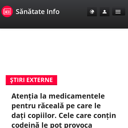
Sănătate Info
Sănătate Info
Sănătate TV
SanoClub
ŞTIRI EXTERNE
E-Sănătate Pacienți
Atenția la medicamentele
E-Sănătate Medici
pentru răceală pe care le
E-Sănătate Instituții
dați copiilor. Cele care conțin
codeină le pot provoca
Tuberculoza Info