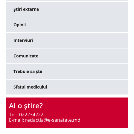
Ştiri externe
Opinii
Interviuri
Comunicate
Trebuie să știi
Sfatul medicului
Ai o ştire?
Tel.: 022234222
E-mail: redactia@e-sanatate.md