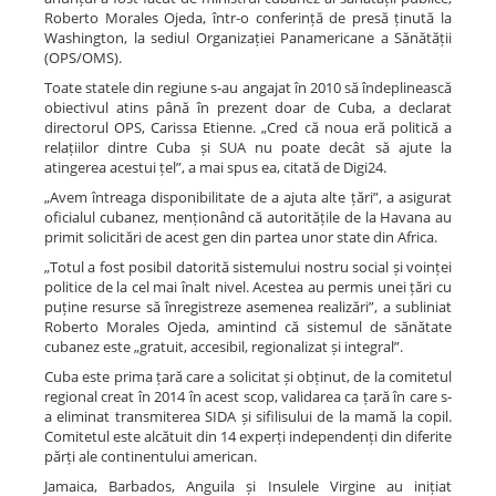
Roberto Morales Ojeda, într-o conferință de presă ținută la
Washington, la sediul Organizației Panamericane a Sănătății
(OPS/OMS).
Toate statele din regiune s-au angajat în 2010 să îndeplinească
obiectivul atins până în prezent doar de Cuba, a declarat
directorul OPS, Carissa Etienne. „Cred că noua eră politică a
relațiilor dintre Cuba și SUA nu poate decât să ajute la
atingerea acestui țel”, a mai spus ea, citată de Digi24.
„Avem întreaga disponibilitate de a ajuta alte țări”, a asigurat
oficialul cubanez, menționând că autoritățile de la Havana au
primit solicitări de acest gen din partea unor state din Africa.
„Totul a fost posibil datorită sistemului nostru social și voinței
politice de la cel mai înalt nivel. Acestea au permis unei țări cu
puține resurse să înregistreze asemenea realizări”, a subliniat
Roberto Morales Ojeda, amintind că sistemul de sănătate
cubanez este „gratuit, accesibil, regionalizat și integral”.
Cuba este prima țară care a solicitat și obținut, de la comitetul
regional creat în 2014 în acest scop, validarea ca țară în care s-
a eliminat transmiterea SIDA și sifilisului de la mamă la copil.
Comitetul este alcătuit din 14 experți independenți din diferite
părți ale continentului american.
Jamaica, Barbados, Anguila și Insulele Virgine au inițiat