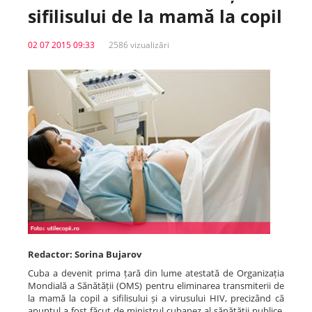
sifilisului de la mamă la copil
Spitale.MD
02 07 2015 09:33
2586 vizualizări
Centrul PAS
Școala E-Sănătate
SanoTeca
Redactor: Sorina Bujarov
Cuba a devenit prima țară din lume atestată de Organizația
Mondială a Sănătății (OMS) pentru eliminarea transmiterii de
la mamă la copil a sifilisului și a virusului HIV, precizând că
anunțul a fost făcut de ministrul cubanez al sănătății publice,