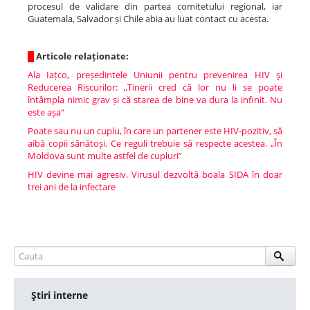
procesul de validare din partea comitetului regional, iar
Guatemala, Salvador și Chile abia au luat contact cu acesta.
█
Articole relaționate:
Ala Iațco, președintele Uniunii pentru prevenirea HIV şi
Reducerea Riscurilor: „Tinerii cred că lor nu li se poate
întâmpla nimic grav și că starea de bine va dura la infinit. Nu
este așa“
Poate sau nu un cuplu, în care un partener este HIV-pozitiv, să
aibă copii sănătoși. Ce reguli trebuie să respecte acestea. „În
Moldova sunt multe astfel de cupluri”
HIV devine mai agresiv. Virusul dezvoltă boala SIDA în doar
trei ani de la infectare
Ştiri interne