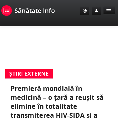
Sănătate Info
Sănătate Info
Sănătate TV
SanoClub
ŞTIRI EXTERNE
E-Sănătate Pacienți
Premieră mondială în
E-Sănătate Medici
medicină – o țară a reușit să
E-Sănătate Instituții
elimine în totalitate
transmiterea HIV-SIDA și a
Tuberculoza Info