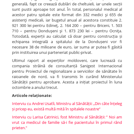
generală, fapt ce creează dublări de cheltuieli, iar unele secții
sunt pustii aproape tot anul. În total, personalul medical al
acestor patru spitale este format din 332 medici şi 655 de
asistenţi medicali, iar bugetul anual al acestora constituie 2.
921 300 lei pentru Edineţ, 2. 164 200 – pentru Briceni, 1. 503
710 – pentru Donduşeni şi 1. 873 230 lei – pentru Ocniţa.
Totodată, experții au calculat că doar pentru construcția și
echiparea integrală a spitalului de la Dondușeni vor fi
necesare 38 de milioane de euro, iar suma ar putea fi găsită
prin instituirea unui parteneriat public-privat.
Ultimul raport al experților moldoveni, care lucrează cu
compania străină de consultanță Sanigest Internacional
pentru Proiectul de regionalizare a serviciilor de sănătate în
raioanele de nord, va fi transmis în curând Ministerului
Sănătății pentru aprobare. Acesta a inițiat proiectul în luna
octombrie a anului trecut.
Articole relaționate:
Interviu cu Andrei Usatîi, Ministru al Sănătății: „Din câte înțeleg
și pricep eu, există multă mită în spitalele noastre“
Interviu cu Larisa Catrinici, fost Ministru al Sănătății: ” Noi am
vrut ca medicul de familie să-i fie pacientului în primul rând
prieten.”