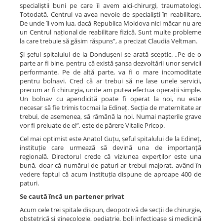
specialiștii buni pe care îi avem aici-chirurgi, traumatologi.
Totodată, Centrul va avea nevoie de specialiști în reabilitare.
De unde îi vom lua, dacă Republica Moldova nici măcar nu are
un Centrul național de reabilitare fizică. Sunt multe probleme
la care trebuie să găsim răspuns”, a precizat Claudia Veltman.
Și șeful spitalului de la Dondușeni se arată sceptic. „Pe de o
parte ar fi bine, pentru că există șansa dezvoltării unor servicii
performante. Pe de altă parte, va fi o mare incomoditate
pentru bolnavi. Cred că ar trebui să ne lase unele servicii,
precum ar fi chirurgia, unde am putea efectua operații simple.
Un bolnav cu apendicită poate fi operat la noi, nu este
necesar să fie trimis tocmai la Edineț. Secția de maternitate ar
trebui, de asemenea, să rămână la noi. Numai nașterile grave
vor fi preluate de ei”, este de părere Vitalie Pricop.
Cel mai optimist este Anatol Guțu, șeful spitalului de la Edineț,
instituție care urmează să devină una de importanță
regională. Directorul crede că viziunea experților este una
bună, doar că numărul de paturi ar trebui majorat, având în
vedere faptul că acum instituția dispune de aproape 400 de
paturi.
Se caută încă un partener privat
Acum cele trei spitale dispun, deopotrivă de secții de chirurgie,
obstetrică și ginecologie, pediatrie, boli infecțioase și medicină