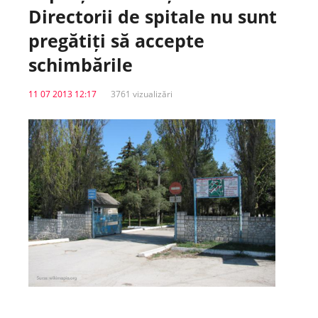
Directorii de spitale nu sunt
Spitale.MD
pregătiți să accepte
schimbările
Centrul PAS
11 07 2013 12:17
3761 vizualizări
Școala E-Sănătate
SanoTeca