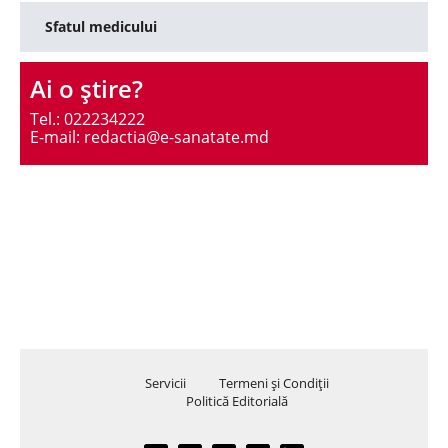
Sfatul medicului
Ai o ştire?
Tel.: 022234222
E-mail: redactia@e-sanatate.md
Servicii
Termeni şi Condiţii
Politică Editorială