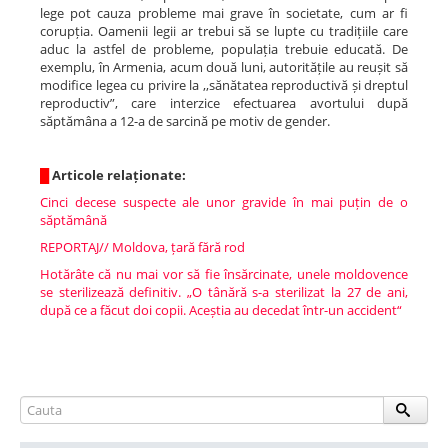
lege pot cauza probleme mai grave în societate, cum ar fi
corupția. Oamenii legii ar trebui să se lupte cu tradițiile care
aduc la astfel de probleme, populația trebuie educată. De
exemplu, în Armenia, acum două luni, autoritățile au reușit să
modifice legea cu privire la ,,sănătatea reproductivă și dreptul
reproductiv”, care interzice efectuarea avortului după
săptămâna a 12-a de sarcină pe motiv de gender.
█
Articole relaționate:
Cinci decese suspecte ale unor gravide în mai puțin de o
săptămână
REPORTAJ// Moldova, țară fără rod
Hotărâte că nu mai vor să fie însărcinate, unele moldovence
se sterilizează definitiv. „O tânără s-a sterilizat la 27 de ani,
după ce a făcut doi copii. Aceștia au decedat într-un accident“