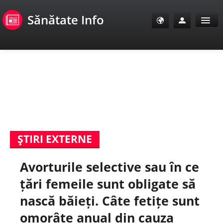
Sănătate Info
Sănătate Info
Sănătate TV
SanoClub
ŞTIRI EXTERNE
E-Sănătate Pacienți
Avorturile selective sau în ce
E-Sănătate Medici
țări femeile sunt obligate să
E-Sănătate Instituții
nască băieți. Câte fetițe sunt
omorâte anual din cauza
Tuberculoza Info