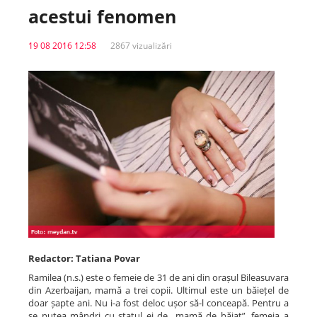
acestui fenomen
Spitale.MD
19 08 2016 12:58
2867 vizualizări
Centrul PAS
Școala E-Sănătate
SanoTeca
Redactor: Tatiana Povar
Ramilea (n.s.) este o femeie de 31 de ani din orașul Bileasuvara
din Azerbaijan, mamă a trei copii. Ultimul este un băiețel de
doar șapte ani. Nu i-a fost deloc ușor să-l conceapă. Pentru a
se putea mândri cu statul ei de „mamă de băiat”, femeia a