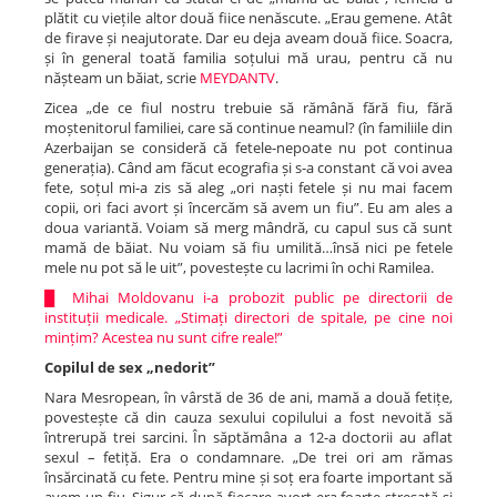
plătit cu viețile altor două fiice nenăscute. „Erau gemene. Atât
de firave și neajutorate. Dar eu deja aveam două fiice. Soacra,
și în general toată familia soțului mă urau, pentru că nu
nășteam un băiat, scrie
MEYDANTV
.
Zicea „de ce fiul nostru trebuie să rămână fără fiu, fără
moștenitorul familiei, care să continue neamul? (în familiile din
Azerbaijan se consideră că fetele-nepoate nu pot continua
generația). Când am făcut ecografia și s-a constant că voi avea
fete, soțul mi-a zis să aleg „ori naști fetele și nu mai facem
copii, ori faci avort și încercăm să avem un fiu”. Eu am ales a
doua variantă. Voiam să merg mândră, cu capul sus că sunt
mamă de băiat. Nu voiam să fiu umilită…însă nici pe fetele
mele nu pot să le uit”, povestește cu lacrimi în ochi Ramilea.
█
Mihai Moldovanu i-a probozit public pe directorii de
instituții medicale. „Stimați directori de spitale, pe cine noi
mințim? Acestea nu sunt cifre reale!”
Copilul de sex „nedorit”
Nara Mesropean, în vârstă de 36 de ani, mamă a două fetițe,
povestește că din cauza sexului copilului a fost nevoită să
întrerupă trei sarcini. În săptămâna a 12-a doctorii au aflat
sexul – fetiță. Era o condamnare. „De trei ori am rămas
însărcinată cu fete. Pentru mine și soț era foarte important să