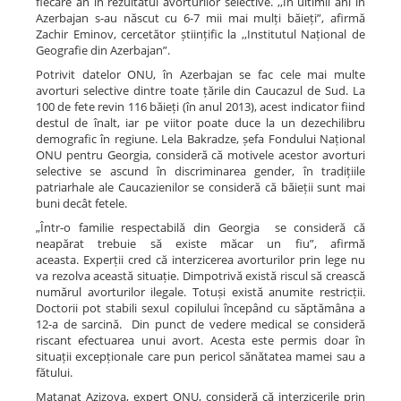
fiecare an în rezultatul avorturilor selective. ,,În ultimii ani în
Azerbajan s-au născut cu 6-7 mii mai mulți băieți”, afirmă
Zachir Eminov, cercetător științific la ,,Institutul Național de
Geografie din Azerbajan”.
Potrivit datelor ONU, în Azerbajan se fac cele mai multe
avorturi selective dintre toate țările din Caucazul de Sud. La
100 de fete revin 116 băieți (în anul 2013), acest indicator fiind
destul de înalt, iar pe viitor poate duce la un dezechilibru
demografic în regiune. Lela Bakradze, șefa Fondului Național
ONU pentru Georgia, consideră că motivele acestor avorturi
selective se ascund în discriminarea gender, în tradițiile
patriarhale ale Caucazienilor se consideră că băieții sunt mai
buni decât fetele.
„Într-o familie respectabilă din Georgia se consideră că
neapărat trebuie să existe măcar un fiu”, afirmă
aceasta. Experții cred că interzicerea avorturilor prin lege nu
va rezolva această situație. Dimpotrivă există riscul să crească
numărul avorturilor ilegale. Totuși există anumite restricții.
Doctorii pot stabili sexul copilului începând cu săptămâna a
12-a de sarcină. Din punct de vedere medical se consideră
riscant efectuarea unui avort. Acesta este permis doar în
situații excepționale care pun pericol sănătatea mamei sau a
fătului.
Matanat Azizova, expert ONU, consideră că interzicerile prin