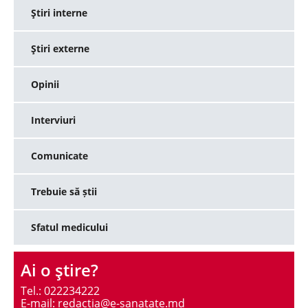
Ştiri interne
Ştiri externe
Opinii
Interviuri
Comunicate
Trebuie să știi
Sfatul medicului
Ai o ştire?
Tel.: 022234222
E-mail: redactia@e-sanatate.md