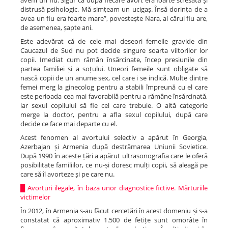
avem un fiu. Sigur că după fiecare avort era foarte stresată și
distrusă psihologic. Mă simțeam un ucigaș. Însă dorința de a
avea un fiu era foarte mare”, povestește Nara, al cărui fiu are,
de asemenea, șapte ani.
Este adevărat că de cele mai deseori femeile gravide din
Caucazul de Sud nu pot decide singure soarta viitorilor lor
copii. Imediat cum rămân însărcinate, încep presiunile din
partea familiei și a soțului. Uneori femeile sunt obligate să
nască copii de un anume sex, cel care i se indică. Multe dintre
femei merg la ginecolog pentru a stabili împreună cu el care
este perioada cea mai favorabilă pentru a rămâne însărcinată,
iar sexul copilului să fie cel care trebuie. O altă categorie
merge la doctor, pentru a afla sexul copilului, după care
decide ce face mai departe cu el.
Acest fenomen al avortului selectiv a apărut în Georgia,
Azerbajan și Armenia după destrămarea Uniunii Sovietice.
După 1990 în aceste țări a apărut ultrasonografia care le oferă
posibilitate familiilor, ce nu-și doresc mulți copii, să aleagă pe
care să îl avorteze și pe care nu.
█
Avorturi ilegale, în baza unor diagnostice fictive. Mărturiile
victimelor
În 2012, în Armenia s-au făcut cercetări în acest domeniu și s-a
constatat că aproximativ 1.500 de fetițe sunt omorâte în