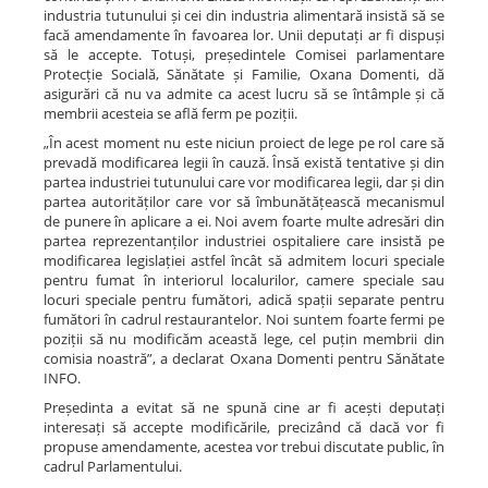
industria tutunului și cei din industria alimentară insistă să se
facă amendamente în favoarea lor. Unii deputați ar fi dispuși
să le accepte. Totuși, președintele Comisei parlamentare
Protecție Socială, Sănătate și Familie, Oxana Domenti, dă
asigurări că nu va admite ca acest lucru să se întâmple și că
membrii acesteia se află ferm pe poziții.
„În acest moment nu este niciun proiect de lege pe rol care să
prevadă modificarea legii în cauză. Însă există tentative și din
partea industriei tutunului care vor modificarea legii, dar și din
partea autorităților care vor să îmbunătățească mecanismul
de punere în aplicare a ei. Noi avem foarte multe adresări din
partea reprezentanților industriei ospitaliere care insistă pe
modificarea legislației astfel încât să admitem locuri speciale
pentru fumat în interiorul localurilor, camere speciale sau
locuri speciale pentru fumători, adică spații separate pentru
fumători în cadrul restaurantelor. Noi suntem foarte fermi pe
poziții să nu modificăm această lege, cel puțin membrii din
comisia noastră”, a declarat Oxana Domenti pentru Sănătate
INFO.
Președinta a evitat să ne spună cine ar fi acești deputați
interesați să accepte modificările, precizând că dacă vor fi
propuse amendamente, acestea vor trebui discutate public, în
cadrul Parlamentului.