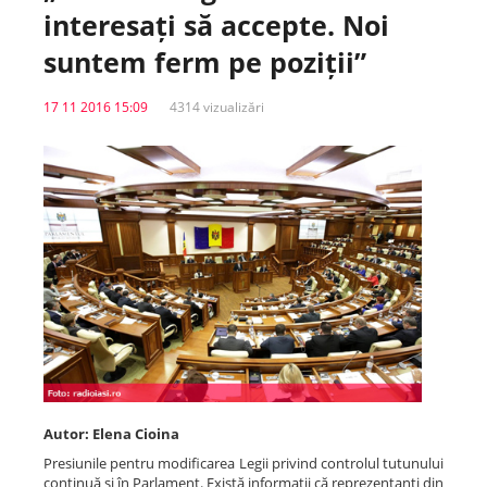
interesați să accepte. Noi
Spitale.MD
suntem ferm pe poziții”
17 11 2016 15:09
4314 vizualizări
Centrul PAS
Școala E-Sănătate
SanoTeca
Autor: Elena Cioina
Presiunile pentru modificarea Legii privind controlul tutunului
continuă și în Parlament. Există informații că reprezentanți din