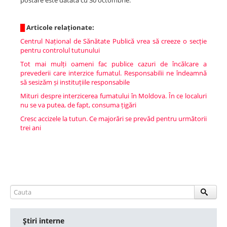
postare este datată cu 30 octombrie.
█
Articole relaționate:
Centrul Național de Sănătate Publică vrea să creeze o secție
pentru controlul tutunului
Tot mai mulți oameni fac publice cazuri de încălcare a
prevederii care interzice fumatul. Responsabilii ne îndeamnă
să sesizăm și instituțiile responsabile
Mituri despre interzicerea fumatului în Moldova. În ce localuri
nu se va putea, de fapt, consuma țigări
Cresc accizele la tutun. Ce majorări se prevăd pentru următorii
trei ani
Ştiri interne