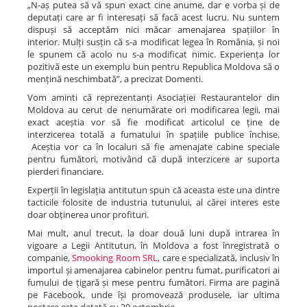
„N-aș putea să vă spun exact cine anume, dar e vorba și de
deputați care ar fi interesați să facă acest lucru. Nu suntem
dispuși să acceptăm nici măcar amenajarea spațiilor în
interior. Mulți susțin că s-a modificat legea în România, și noi
le spunem că acolo nu s-a modificat nimic. Experiența lor
pozitivă este un exemplu bun pentru Republica Moldova să o
mențină neschimbată”, a precizat Domenti.
Vom aminti că reprezentanți Asociației Restaurantelor din
Moldova au cerut de nenumărate ori modificarea legii, mai
exact aceștia vor să fie modificat articolul ce ține de
interzicerea totală a fumatului în spațiile publice închise.
Aceștia vor ca în localuri să fie amenajate cabine speciale
pentru fumători, motivând că după interzicere ar suporta
pierderi financiare.
Experții în legislația antitutun spun că aceasta este una dintre
tacticile folosite de industria tutunului, al cărei interes este
doar obținerea unor profituri.
Mai mult, anul trecut, la doar două luni după intrarea în
vigoare a Legii Antitutun, în Moldova a fost înregistrată o
companie,
Smooking Room SRL
, care e specializată, inclusiv în
importul și amenajarea cabinelor pentru fumat, purificatori ai
fumului de țigară și mese pentru fumători. Firma are pagină
pe Facebook, unde își promovează produsele, iar ultima