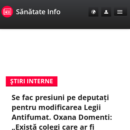
Sănătate Info
Sănătate Info
Sănătate TV
SanoClub
ŞTIRI INTERNE
E-Sănătate Pacienți
Se fac presiuni pe deputați
E-Sănătate Medici
pentru modificarea Legii
E-Sănătate Instituții
Antifumat. Oxana Domenti:
„Există colegi care ar fi
Tuberculoza Info