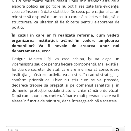
Nu cunosc foarte multe detalii. Rolul ministerelor este de a
elabora politici, iar politicile nu pot fi realizate fără evidențe,
ceea ce înseamnă date statistice. De ceea, pare rațional ca un
minister să dispună de un centru care să colecteze date, să le
structureze, ca ulterior să fie folosite pentru elaborarea de
politici.
În cazul în care ar fi realizată reforma, cum vedeți
organizarea instituției, având în vedere amploarea
domeniilor? Va fi nevoie de crearea unor noi
departamente, etc?
Desigur. Ministrul își va crea echipa, își va alege un
viceministru sau doi pentru fiecare componentă. Mai există și
funcția de secretar de stat, care are menirea să consolideze
instituția și păstreze activitatea acesteia în cadrul strategic și
conform priorităților. Chiar nu știu cum se va proceda,
deoarece trebuie să pregătit și pe domeniul sănătății și în
domeniul protecției sociale și atunci chiar rămâne de văzut.
După cum spuneam, contează foarte mult persoana care va fi
aleasă în funcția de ministru, dar și întreaga echipă a acesteia.