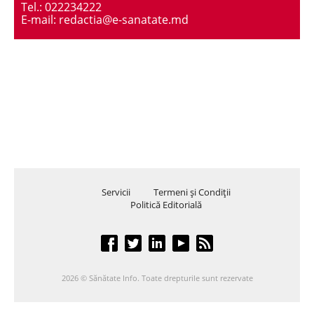
Tel.: 022234222
E-mail: redactia@e-sanatate.md
Servicii
Termeni şi Condiţii
Politică Editorială
2026 © Sănătate Info. Toate drepturile sunt rezervate