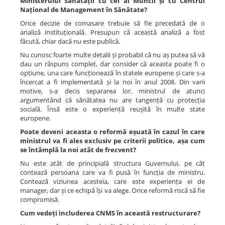
Ministerului Sănătății cu cel al Muncii și cu Centrul
Național de Management în Sănătate?
Orice decizie de comasare trebuie să fie precedată de o
analiză instituțională. Presupun că această analiză a fost
făcută, chiar dacă nu este publică.
Nu cunosc foarte multe detalii și probabil că nu aș putea să vă
dau un răspuns complet, dar consider că aceasta poate fi o
opțiune, una care funcționează în statele europene și care s-a
încercat a fi implementată și la noi în anul 2008. Din varii
motive, s-a decis separarea lor, ministrul de atunci
argumentând că sănătatea nu are tangență cu protecția
socială. Însă este o experiență reușită în multe state
europene.
Poate deveni aceasta o reformă eșuată în cazul în care
ministrul va fi ales exclusiv pe criterii politice, așa cum
se întâmplă la noi atât de frecvent?
Nu este atât de principială structura Guvernului, pe cât
contează persoana care va fi pusă în funcția de ministru.
Contează viziunea acesteia, care este experiența ei de
manager, dar și ce echipă își va alege. Orice reformă riscă să fie
compromisă.
Cum vedeți includerea CNMS în această restructurare?