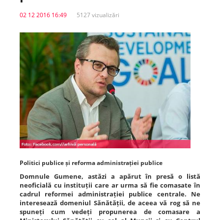
02 12 2016 16:49
5127 vizualizări
Spitale.MD
Centrul PAS
Școala E-Sănătate
SanoTeca
Politici publice și reforma administrației publice
Domnule Gumene, astăzi a apărut în presă o listă
neoficială cu instituții care ar urma să fie comasate în
cadrul reformei administrației publice centrale. Ne
interesează domeniul Sănătății, de aceea vă rog să ne
spuneți cum vedeți propunerea de comasare a