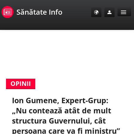
Sănătate Info
Sănătate Info
Sănătate TV
SanoClub
OPINII
E-Sănătate Pacienți
Ion Gumene, Expert-Grup:
E-Sănătate Medici
„Nu contează atât de mult
E-Sănătate Instituții
structura Guvernului, cât
persoana care va fi ministru”
Tuberculoza Info