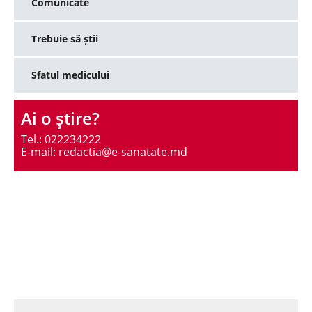
Comunicate
Trebuie să știi
Sfatul medicului
Ai o ştire?
Tel.: 022234222
E-mail: redactia@e-sanatate.md