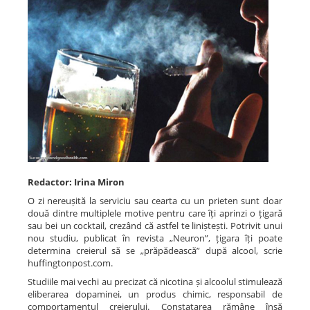
Spitale.MD
Centrul PAS
Școala E-Sănătate
SanoTeca
Redactor: Irina Miron
O zi nereușită la serviciu sau cearta cu un prieten sunt doar
două dintre multiplele motive pentru care îți aprinzi o țigară
sau bei un cocktail, crezând că astfel te liniștești. Potrivit unui
nou studiu, publicat în revista „Neuron”, țigara îți poate
determina creierul să se „prăpădească” după alcool, scrie
huffingtonpost.com.
Studiile mai vechi au precizat că nicotina și alcoolul stimulează
eliberarea dopaminei, un produs chimic, responsabil de
comportamentul creierului. Constatarea rămâne însă