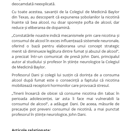
deocamdată neexplicată.
Cu toate acestea, savanții de la Colegiul de Medicină Baylor
din Texas, au descoperit că expunerea șobolanilor la nicotină
înainte să bea alcool, nu doar sporește pofta de alcool, dar
reduce și eliberarea de dopamină.
„Constatările noastre indică mecanismele prin care nicotina și
consumul de alcool în exces influențează sistemele neuronale,
oferind o bază pentru elaborarea unui concept strategic
menit să diminueze legătura dintre fumat și abuzul de alcool”,
a precizat într-un comunicat de presă John Dani, principalul
autor al studiului și profesor în științe neurologice la Colegiul
de Medicină Baylor.
Profesorul Dani și colegii lui susțin că dorința de a consuma
alcool după fumat este o consecință a faptului că nicotina
mobilizează receptorii hormonilor care provoacă stresul.
„Tinerii încearcă de obicei să consume nicotina din tabac în
perioada adolescenței, iar asta îi face mai vulnerabili la
consumul de alcool”, a adăugat Dani. De aceea, măsurile de
precauție pot preveni consumul de nicotină, a mai punctat
profesorul în științe neurologice, John Dani.
Articole relaționate: