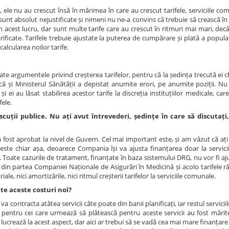
, ele nu au crescut însă în mărimea în care au crescut tarifele, serviciile c
e sunt absolut nejustificate și nimeni nu ne-a convins că trebuie să crească î
 acest lucru, dar sunt multe tarife care au crescut în ritmuri mai mari, dec
rificate. Tarifele trebuie ajustate la puterea de cumpărare și plată a populaț
calcularea noilor tarife.
te argumentele privind creșterea tarifelor, pentru că la ședința trecută ei c
 și Ministerul Sănătății a depistat anumite erori, pe anumite poziții. Nu 
i au lăsat stabilirea acestor tarife la discreția instituțiilor medicale, car
fele.
scuții publice. Nu ați avut întrevederi, ședințe în care să discutați,
fost aprobat la nivel de Guvern. Cel mai important este, și am văzut că ați
 este chiar așa, deoarece Compania își va ajusta finanțarea doar la servici
. Toate cazurile de tratament, finanțate în baza sistemului DRG, nu vor fi ajus
din partea Companiei Naționale de Asigurări în Medicină și acolo tarifele 
ale, nici amortizările, nici ritmul creșterii tarifelor la serviciile comunale.
te aceste costuri noi?
ntracta atâtea servicii câte poate din banii planificați, iar restul serviciil
le pentru cei care urmează să plătească pentru aceste servicii au fost mărit
lucrează la acest aspect, dar aici ar trebui să se vadă cea mai mare finanțare