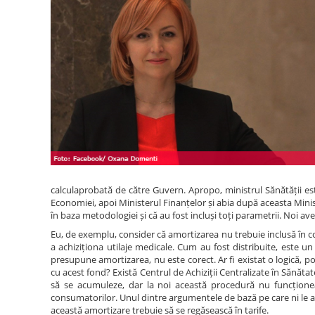
calculaprobată de către Guvern. Apropo, ministrul Sănătății e
Economiei, apoi Ministerul Finanțelor și abia după aceasta Minist
în baza metodologiei și că au fost incluși toți parametrii. Noi a
Eu, de exemplu, consider că amortizarea nu trebuie inclusă în co
a achiziționa utilaje medicale. Cum au fost distribuite, este un 
presupune amortizarea, nu este corect. Ar fi existat o logică, po
cu acest fond? Există Centrul de Achiziții Centralizate în Sănăta
să se acumuleze, dar la noi această procedură nu funcționea
consumatorilor. Unul dintre argumentele de bază pe care ni le adu
această amortizare trebuie să se regăsească în tarife.