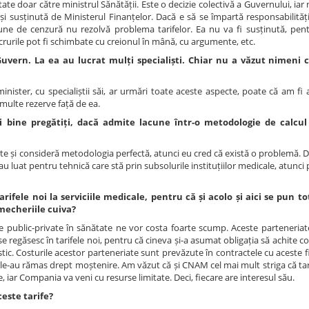
ntate doar către ministrul Sănătății. Este o decizie colectivă a Guvernului, ia
i susținută de Ministerul Finanțelor. Dacă e să se împartă responsabilități
țiune de cenzură nu rezolvă problema tarifelor. Ea nu va fi susținută, pen
crurile pot fi schimbate cu creionul în mână, cu argumente, etc.
uvern. La ea au lucrat mulți specialiști. Chiar nu a văzut nimeni 
inister, cu specialiștii săi, ar urmări toate aceste aspecte, poate că am fi 
 multe rezerve față de ea.
i bine pregătiți, dacă admite lacune într-o metodologie de calcul 
e și consideră metodologia perfectă, atunci eu cred că există o problemă. 
au luat pentru tehnică care stă prin subsolurile instituțiilor medicale, atunci
arifele noi la serviciile medicale, pentru că și acolo și aici se pun t
mecheriile cuiva?
 public-private în sănătate ne vor costa foarte scump. Aceste parteneriate
e regăsesc în tarifele noi, pentru că cineva și-a asumat obligația să achite co
ostic. Costurile acestor parteneriate sunt prevăzute în contractele cu aceste 
le-au rămas drept moștenire. Am văzut că și CNAM cel mai mult striga că tar
 iar Compania va veni cu resurse limitate. Deci, fiecare are interesul său.
este tarife?