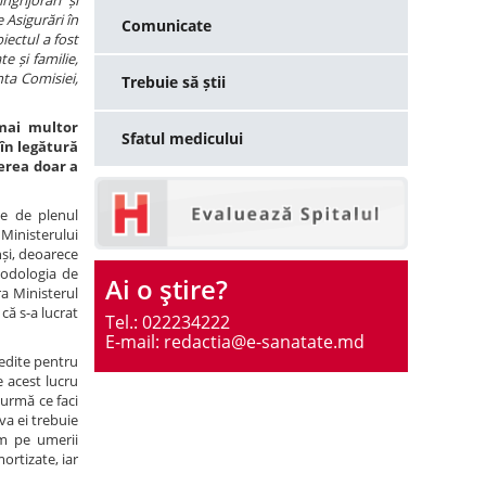
grijorări și
 Asigurări în
Comunicate
iectul a fost
e și familie,
nta Comisiei,
Trebuie să știi
mai multor
Sfatul medicului
în legătură
ierea doar a
te de plenul
inisterului
nși, deoarece
todologia de
Ai o ştire?
a Ministerul
că s-a lucrat
Tel.: 022234222
E-mail: redactia@e-sanatate.md
redite pentru
e acest lucru
 urmă ce faci
va ei trebuie
em pe umerii
ortizate, iar