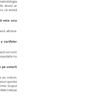
r metodologia
le, atunci ar
tru că există
că este una
avut altceva.
a tarifelor
Dacă noi vom
 populația nu
ot pe umerii
 au costuri,
sturi sporite
firme. Scopul
ifele trebuie