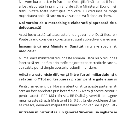
Noi vom lua o decizie în fracțiune. Obiecțiile însă nu pot fi înai
a fost elaborată în primul rând de către Ministerul Economiei ș
trebui vizate toate instituțiile implicate. Eu cred însă că mo
majoritatea politică care nu o va susține. Va fi doar un show. Lu
Noi vorbim de o metodologie elaborată și aprobată de G
defectuoasă?
Acest lucru arată calitatea actului de guvernare. Dacă fiecare m
Poate că ei o consideră corectă și eu sunt subiectivă, dar eu am
Înseamnă că nici Ministerul Sănătății nu are specialișt
medicale?
Numai dacă ministerul recunoaște eroarea. Dacă nu o recunoașt
încerca să recuperăm prin tarife majorate toate creditele care s-
va rezista pur și simplu acestei presiunii financiare.
Adică nu este nicio diferență între furtul miliardului și t
cetățenilor? Tot noi trebuie să plătim pentru gafele sau ș
Pentru șmecherii, da. Noi am atenționat că aceste parteneriate
care au fost aprobate prin hotărâri de Guvern și aceste costuri s
pentru aceste PPP. Mă refer și la BB-Dializă și servicii de diagn
meu nu este să apăr Ministerul Sănătății. Unele probleme chiar 
să crească, deoarece majoritatea banilor vor veni de la populație,
Ar trebui ministerul sau în general Guvernul să înghețe ac