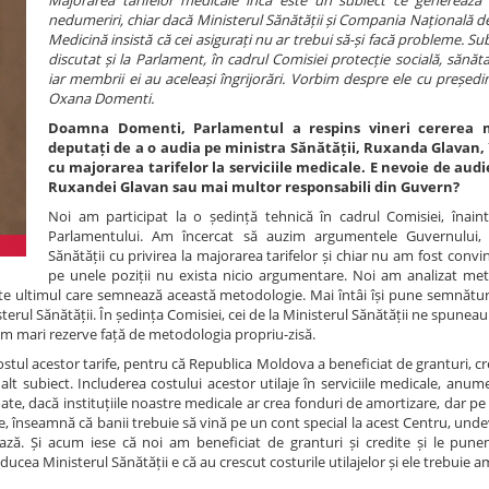
Majorarea tarifelor medicale încă este un subiect ce generează în
nedumeriri, chiar dacă Ministerul Sănătății și Compania Națională de
Medicină insistă că cei asigurați nu ar trebui să-și facă probleme. Sub
discutat și la Parlament, în cadrul Comisiei protecție socială, sănătat
iar membrii ei au aceleași îngrijorări. Vorbim despre ele cu președi
Oxana Domenti.
Doamna Domenti, Parlamentul a respins vineri cererea 
deputați de a o audia pe ministra Sănătății, Ruxanda Glavan, 
cu majorarea tarifelor la serviciile medicale. E nevoie de aud
Ruxandei Glavan sau mai multor responsabili din Guvern?
Noi am participat la o ședință tehnică în cadrul Comisiei, înain
Parlamentului. Am încercat să auzim argumentele Guvernului, M
Sănătății cu privirea la majorarea tarifelor și chiar nu am fost convi
pe unele poziții nu exista nicio argumentare. Noi am analizat me
ste ultimul care semnează această metodologie. Mai întâi își pune semnătur
erul Sănătății. În ședința Comisiei, cei de la Ministerul Sănătății ne spuneau 
vem mari rezerve față de metodologia propriu-zisă.
stul acestor tarife, pentru că Republica Moldova a beneficiat de granturi, c
alt subiect. Includerea costului acestor utilaje în serviciile medicale, anum
ate, dacă instituțiile noastre medicale ar crea fonduri de amortizare, dar pe
te, înseamnă că banii trebuie să vină pe un cont special la acest Centru, unde
ză. Și acum iese că noi am beneficiat de granturi și credite și le pun
cea Ministerul Sănătății e că au crescut costurile utilajelor și ele trebuie am