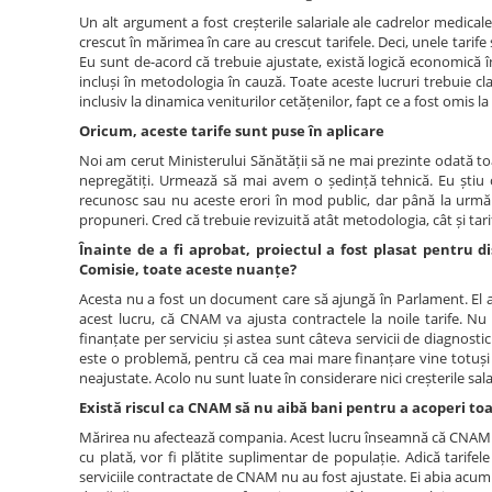
Un alt argument a fost creșterile salariale ale cadrelor medicale
crescut în mărimea în care au crescut tarifele. Deci, unele tarif
Eu sunt de-acord că trebuie ajustate, există logică economică în
incluși în metodologia în cauză. Toate aceste lucruri trebuie cla
inclusiv la dinamica veniturilor cetățenilor, fapt ce a fost omis la 
Oricum, aceste tarife sunt puse în aplicare
Noi am cerut Ministerului Sănătății să ne mai prezinte odată toa
nepregătiți. Urmează să mai avem o ședință tehnică. Eu știu că
recunosc sau nu aceste erori în mod public, dar până la urmă și e
propuneri. Cred că trebuie revizuită atât metodologia, cât și tari
Înainte de a fi aprobat, proiectul a fost plasat pentru di
Comisie, toate aceste nuanțe?
Acesta nu a fost un document care să ajungă în Parlament. El a 
acest lucru, că CNAM va ajusta contractele la noile tarife. Nu
finanțate per serviciu și astea sunt câteva servicii de diagnostic
este o problemă, pentru că cea mai mare finanțare vine totuși 
neajustate. Acolo nu sunt luate în considerare nici creșterile salari
Există riscul ca CNAM să nu aibă bani pentru a acoperi toa
Mărirea nu afectează compania. Acest lucru înseamnă că CNAM va co
cu plată, vor fi plătite suplimentar de populație. Adică tarife
serviciile contractate de CNAM nu au fost ajustate. Ei abia acum 