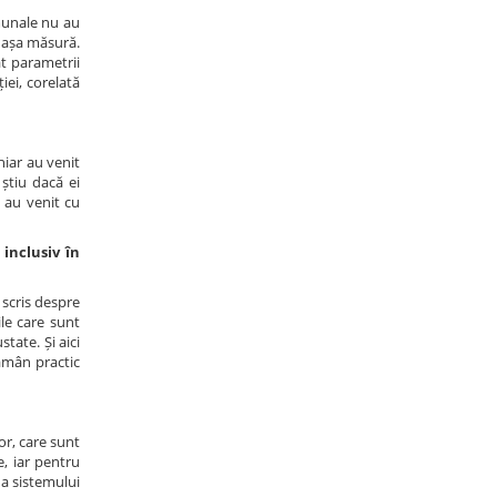
omunale nu au
n așa măsură.
ât parametrii
iei, corelată
hiar au venit
știu dacă ei
e au venit cu
 inclusiv în
 scris despre
ile care sunt
tate. Și aici
rămân practic
or, care sunt
e, iar pentru
 a sistemului