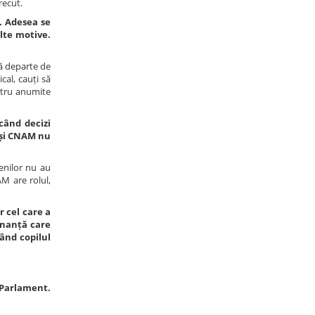
recut.
. Adesea se
lte motive.
că departe de
cal, cauți să
entru anumite
când decizi
i și CNAM nu
enilor nu au
AM are rolul,
r cel care a
zonanță care
vând copilul
 Parlament.