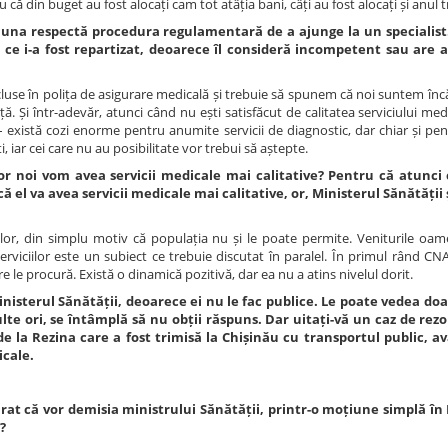
că din buget au fost alocați cam tot atâția bani, câți au fost alocați și anul t
deauna respectă procedura regulamentară de a ajunge la un specialist
ce i-a fost repartizat, deoarece îl consideră incompetent sau are a
ncluse în polița de asigurare medicală și trebuie să spunem că noi suntem în
ă. Și într-adevăr, atunci când nu ești satisfăcut de calitatea serviciului medi
t – există cozi enorme pentru anumite servicii de diagnostic, dar chiar și p
, iar cei care nu au posibilitate vor trebui să aștepte.
or noi vom avea servicii medicale mai calitative? Pentru că atunci 
că el va avea servicii medicale mai calitative, or, Ministerul Sănătăți
lor, din simplu motiv că populația nu și le poate permite. Veniturile oam
erviciilor este un subiect ce trebuie discutat în paralel. În primul rând CN
e le procură. Există o dinamică pozitivă, dar ea nu a atins nivelul dorit.
inisterul Sănătății, deoarece ei nu le fac publice. Le poate vedea doa
ulte ori, se întâmplă să nu obții răspuns. Dar uitați-vă un caz de re
e la Rezina care a fost trimisă la Chișinău cu transportul public, a
icale.
at că vor demisia ministrului Sănătății, printr-o moțiune simplă în
?