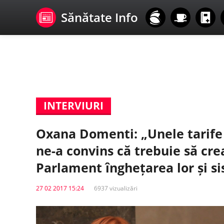
Sănătate Info
INTERVIURI
Oxana Domenti: „Unele tarife 
ne-a convins că trebuie să cr
Parlament înghețarea lor și si
27 02 2017 15:24
6937 vizualizări