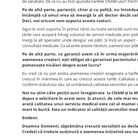
de sănătate. De ce nu au fost ajustate tarifele CNAM-ului? Pentru 
Pe de altă parte, pacienții, chiar și cu poliță, nu întot
întâmplă că omul vrea să meargă la alt doctor decât cel 
Deci, noi oricum vom suporta aceste costuri.
Sigur le vom suporta. În primul rând, nu toate serviciile sunt i
țările care acoperă întreg volumul de servicii medicale prin poliț
mergi la alt specialist unde desigur vei plăti. Și încă un aspec
consultații medicale. Ca să evite aceste rânduri, oamenii vor plăti
Pe de altă parte, ce garanții avem că în urma majorăril
asemenea creșteri, ești obligat să-i garantezi pacientului 
pomenește nicăieri despre acest lucru?
Eu cred că nu pot exista asemenea creșteri exagerate a tarife
crescut în mărimea în care au crescut aceste tarife. Calitatea s
conform statutului său, să urmărească calitatea serviciilor pe car
Noi nu știm câte petiții sunt înregistrate la CNAM și la M
depus o solicitare în acest sens. Și atunci, de cele mai m
arată calitatea unui serviciu medical este cel al mamei d
mort în burtă. Este un indicator al calității serviciilor med
Evident.
Doamna Domenti, săptămâna trecută socialiștii au declar
Credeți că trebuie susținută o asemenea inițiativă sau nu