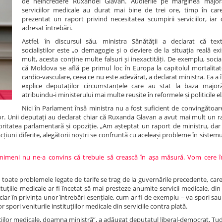
de neîncredere Ruxandei Glavan. Audierile pe marginea majorăr
serviciilor medicale au durat mai bine de trei ore, timp în car
prezentat un raport privind necesitatea scumpirii serviciilor, iar 
adresat întrebări.
Astfel, în discursul său, ministra Sănătății a declarat că tex
socialiștilor este „o demagogie și o deviere de la situația reală ex
mult, acesta conține multe falsuri și inexactități. De exemplu, sociali
că Moldova se află pe primul loc în Europa la capitolul mortalitate
cardio-vasculare, ceea ce nu este adevărat, a declarat ministra. Ea a î
explice deputaților circumstanțele care au stat la baza majorări
atribuindu-i ministerului mai multe reușite în reformele și politicile e
Nici în Parlament însă ministra nu a fost suficient de convingătoare
or. Unii deputați au declarat chiar că Ruxanda Glavan a avut mai mult un ra
joritatea parlamentară și opoziție. „Am așteptat un raport de ministru, da
țiuni diferite, alegătorii noștri se confruntă cu aceleași probleme în sistemu
i nimeni nu ne-a convins că trebuie să crească în așa măsură. Vom cere 
ă toate problemele legate de tarife se trag de la guvernările precedente, car
stituțiile medicale ar fi încetat să mai presteze anumite servicii medicale, di
lar în privința unor întrebări esențiale, cum ar fi de exemplu – va spori sau
 spori veniturile instituțiilor medicale din serviciile contra plată.
iciilor medicale, doamna ministră”, a adăugat deputatul liberal-democrat, Tud