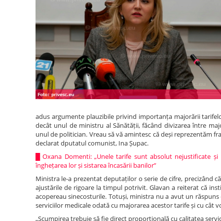
adus argumente plauzibile privind importanța majorării tarifel
decât unul de ministru al Sănătății, făcând divizarea între ma
unul de politician. Vreau să vă amintesc că deși reprezentăm frac
declarat dputatul comunist, Ina Șupac.
█
Oxana Domenti: „Unele tarife sunt absolut nejustificate ș
înghețarea lor și sistarea încasării banilor”
Ministra le-a prezentat deputaților o serie de cifre, precizând c
ajustările de rigoare la timpul potrivit. Glavan a reiterat că in
acopereau sinecosturile. Totuși, ministra nu a avut un răspuns c
serviciilor medicale odată cu majorarea acestor tarife și cu cât vor
„Scumpirea trebuie să fie direct proporțională cu calitatea serv