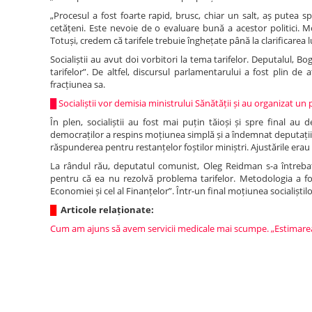
„Procesul a fost foarte rapid, brusc, chiar un salt, aș putea 
cetățeni. Este nevoie de o evaluare bună a acestor politici. 
Totuși, credem că tarifele trebuie înghețate până la clarificarea l
Socialiștii au avut doi vorbitori la tema tarifelor. Deputalul
tarifelor”. De altfel, discursul parlamentarului a fost plin d
fracțiunea sa.
█
Socialiștii vor demisia ministrului Sănătății și au organizat u
În plen, socialiștii au fost mai puțin tăioși și spre final au
democraților a respins moțiunea simplă și a îndemnat deputații
răspunderea pentru restanțelor foștilor miniștri. Ajustările era
La rândul rău, deputatul comunist, Oleg Reidman s-a întrebat r
pentru că ea nu rezolvă problema tarifelor. Metodologia a fos
Economiei și cel al Finanțelor”. Într-un final moțiunea socialiștil
█
Articole relaționate:
Cum am ajuns să avem servicii medicale mai scumpe. „Estimarea 