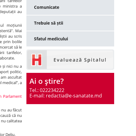
ii tarifelor
e ministra a
Comunicate
deputații au
Trebuie să știi
tul moțiunii
istentă”. Mai
știi au scris
Sfatul medicului
 prin bolile
ncercat să le
i tarifelor,
laborate.
 și nici nu a
port politic,
r am ascultat
Ai o ştire?
l medical”, a
Tel.: 022234222
E-mail: redactia@e-sanatate.md
în Parlament
e nu au făcut
n cauză că nu
 nu calitatea
or Deliu.