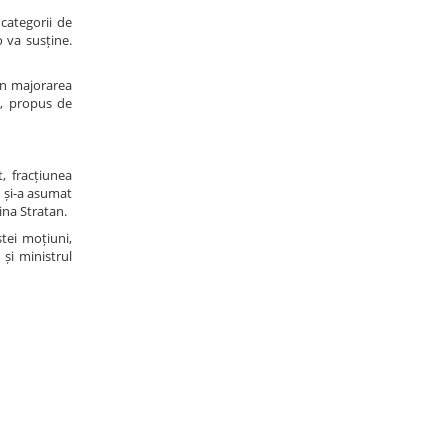
categorii de
 va susține.
rin majorarea
ă, propus de
t, fracțiunea
u și-a asumat
ina Stratan.
stei moțiuni,
și ministrul