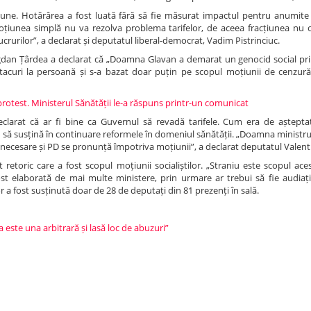
spune. Hotărârea a fost luată fără să fie măsurat impactul pentru anumite 
Moțiunea simplă nu va rezolva problema tarifelor, de aceea fracțiunea nu o
ucrurilor”, a declarat și deputatul liberal-democrat, Vadim Pistrinciuc.
, Bogdan Țârdea a declarat că „Doamna Glavan a demarat un genocid social p
e atacuri la persoană și s-a bazat doar puțin pe scopul moțiunii de cenzur
n protest. Ministerul Sănătății le-a răspuns printr-un comunicat
 declarat că ar fi bine ca Guvernul să revadă tarifele. Cum era de aștepta
 să susțină în continuare reformele în domeniul sănătății. „Doamna ministr
u necesare și PD se pronunță împotriva moțiunii”, a declarat deputatul Valent
etoric care a fost scopul moțiunii socialiștilor. „Straniu este scopul ace
t elaborată de mai multe ministere, prin urmare ar trebui să fie audiați 
or a fost susținută doar de 28 de deputați din 81 prezenți în sală.
este una arbitrară și lasă loc de abuzuri”