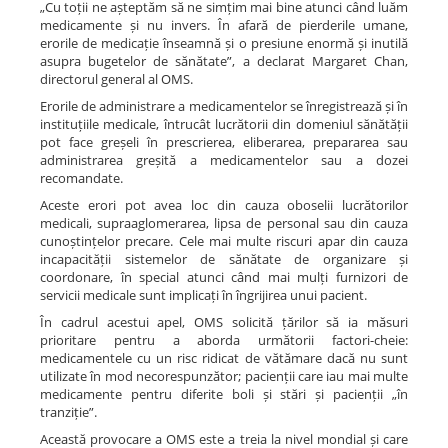
„Cu toții ne așteptăm să ne simțim mai bine atunci când luăm
medicamente și nu invers. În afară de pierderile umane,
erorile de medicație înseamnă și o presiune enormă și inutilă
asupra bugetelor de sănătate”, a declarat Margaret Chan,
directorul general al OMS.
Erorile de administrare a medicamentelor se înregistrează și în
instituțiile medicale, întrucât lucrătorii din domeniul sănătății
pot face greșeli în prescrierea, eliberarea, prepararea sau
administrarea greșită a medicamentelor sau a dozei
recomandate.
Aceste erori pot avea loc din cauza oboselii lucrătorilor
medicali, supraaglomerarea, lipsa de personal sau din cauza
cunoștințelor precare. Cele mai multe riscuri apar din cauza
incapacității sistemelor de sănătate de organizare și
coordonare, în special atunci când mai mulți furnizori de
servicii medicale sunt implicați în îngrijirea unui pacient.
În cadrul acestui apel, OMS solicită țărilor să ia măsuri
prioritare pentru a aborda următorii factori-cheie:
medicamentele cu un risc ridicat de vătămare dacă nu sunt
utilizate în mod necorespunzător; pacienții care iau mai multe
medicamente pentru diferite boli și stări și pacienții „în
tranziție”.
Această provocare a OMS este a treia la nivel mondial și care