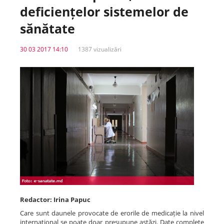
deficiențelor sistemelor de
Spitale.MD
sănătate
30 03 2017 14:10
1387 vizualizări
Centrul PAS
Școala E-Sănătate
SanoTeca
Redactor: Irina Papuc
Care sunt daunele provocate de erorile de medicație la nivel
internațional se poate doar presupune astăzi. Date complete