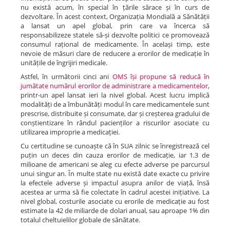
nu există acum, în special în țările sărace și în curs de
dezvoltare. În acest context, Organizația Mondială a Sănătății
a lansat un apel global, prin care va încerca să
responsabilizeze statele să-și dezvolte politici ce promovează
consumul rațional de medicamente. În același timp, este
nevoie de măsuri clare de reducere a erorilor de medicație în
unitățile de îngrijiri medicale.
Astfel, în următorii cinci ani
OMS își propune să reducă în
jumătate numărul erorilor de administrare a medicamentelor
,
printr-un apel lansat ieri la nivel global. Acest lucru implică
modalități de a îmbunătăți modul în care medicamentele sunt
prescrise, distribuite și consumate, dar și creșterea gradului de
conștientizare în rândul pacienților a riscurilor asociate cu
utilizarea improprie a medicației.
Cu certitudine se cunoaște că în SUA zilnic se înregistrează cel
puțin un deces din cauza erorilor de medicație, iar 1.3 de
milioane de americani se aleg cu efecte adverse pe parcursul
unui singur an. În multe state nu există date exacte cu privire
la efectele adverse și impactul asupra anilor de viață, însă
acestea ar urma să fie colectate în cadrul acestei inițiative. La
nivel global, costurile asociate cu erorile de medicație au fost
estimate la 42 de miliarde de dolari anual, sau aproape 1% din
totalul cheltuielilor globale de sănătate.