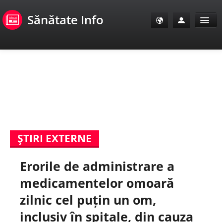
Sănătate Info
Sănătate Info
Sănătate TV
SanoClub
ŞTIRI EXTERNE
E-Sănătate Pacienți
Erorile de administrare a
E-Sănătate Medici
medicamentelor omoară
E-Sănătate Instituții
zilnic cel puțin un om,
inclusiv în spitale, din cauza
Tuberculoza Info