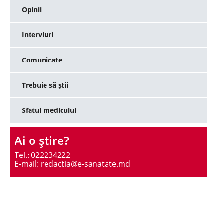
Opinii
Interviuri
Comunicate
Trebuie să știi
Sfatul medicului
Ai o ştire?
Tel.: 022234222
E-mail: redactia@e-sanatate.md