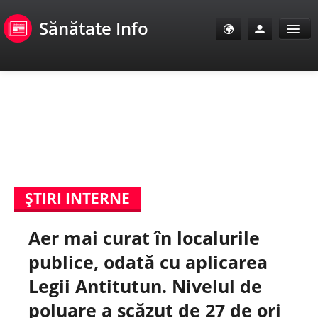
Sănătate Info
Sănătate Info
Sănătate TV
SanoClub
ŞTIRI INTERNE
E-Sănătate Pacienți
Aer mai curat în localurile
E-Sănătate Medici
publice, odată cu aplicarea
E-Sănătate Instituții
Legii Antitutun. Nivelul de
poluare a scăzut de 27 de ori
Tuberculoza Info