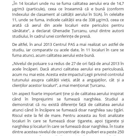
„În 14 localuri unde nu se fuma calitatea aerului era de 14,7
µg/m3 (particule), ceea ce înseamnă că e bună (conform
Indexului de clasament al calității aerului în SUA). În celelalte
11, unde se fuma, indicele calității era de 338 µg/m3, ceea ce
arată că aerul din acele localuri este periculos pentru
sănătate”, a declarat Ghenadie Țurcanu, unul dintre autorii
studiului, în cadrul unei conferințe de presă.
De altfel, în anul 2013 Centrul PAS a mai realizat un astfel de
studiu, iar comparativ cu acele date, în 11 localuri în care se
fuma atunci, acum calitatea aerului este bună.
„Nivelul de poluare s-a redus de 27 de ori față de anul 2013 în
acele încăperi. Dacă atunci calitatea aerului era periculoasă,
acum nu mai este. Acesta este impactul Legii privind controlul
tutunului asupra calității vieții, atât a angajaților, cât și a
clienților acestor localuri”, a mai menționat Țurcanu.
Un aspect foarte important ține și de calitatea aerului inspirat
când în împrejurimi se fumează narghilea. Studiul a
demonstrat că nu există diferențe față de calitatea aerului
atunci când în încăpere se fumează doar narghilea sau țigări.
Riscul este la fel de mare. Pentru aceasta au fost analizate
localuri în care se fumează doar țigarete, apoi țigarete și
narghilea și localuri în care se fumează doar narghilea. În toate
dintre acestea nivelul de concentrație de pulberi era peste 250