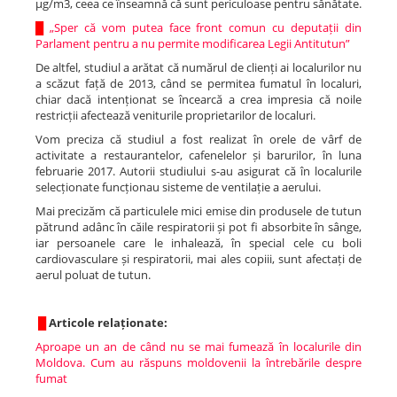
µg/m3, ceea ce înseamnă că sunt periculoase pentru sănătate.
█
„Sper că vom putea face front comun cu deputații din
Parlament pentru a nu permite modificarea Legii Antitutun”
De altfel, studiul a arătat că numărul de clienți ai localurilor nu
a scăzut față de 2013, când se permitea fumatul în localuri,
chiar dacă intenționat se încearcă a crea impresia că noile
restricții afectează veniturile proprietarilor de localuri.
Vom preciza că studiul a fost realizat în orele de vârf de
activitate a restaurantelor, cafenelelor și barurilor, în luna
februarie 2017. Autorii studiului s-au asigurat că în localurile
selecționate funcționau sisteme de ventilație a aerului.
Mai precizăm că particulele mici emise din produsele de tutun
pătrund adânc în căile respiratorii și pot fi absorbite în sânge,
iar persoanele care le inhalează, în special cele cu boli
cardiovasculare și respiratorii, mai ales copiii, sunt afectați de
aerul poluat de tutun.
█
Articole relaționate:
Aproape un an de când nu se mai fumează în localurile din
Moldova. Cum au răspuns moldovenii la întrebările despre
fumat