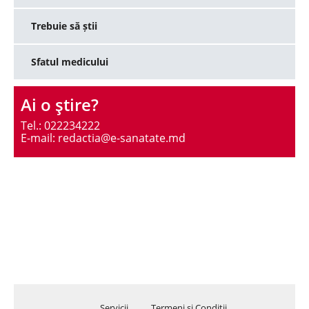
Trebuie să știi
Sfatul medicului
Ai o ştire?
Tel.: 022234222
E-mail: redactia@e-sanatate.md
Servicii
Termeni şi Condiţii