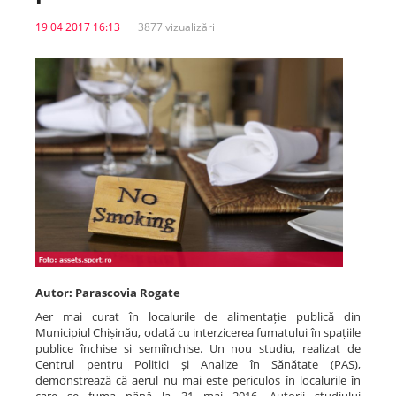
19 04 2017 16:13
3877 vizualizări
Spitale.MD
Centrul PAS
Școala E-Sănătate
SanoTeca
Autor: Parascovia Rogate
Aer mai curat în localurile de alimentație publică din
Municipiul Chișinău, odată cu interzicerea fumatului în spațiile
publice închise și semiînchise. Un nou studiu, realizat de
Centrul pentru Politici și Analize în Sănătate (PAS),
demonstrează că aerul nu mai este periculos în localurile în