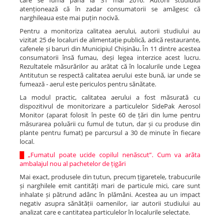
care se fuma până la 31 mai 2016. Autorii studiului
atenționează că în zadar consumatorii se amăgesc că
narghileaua este mai puțin nocivă.
Pentru a monitoriza calitatea aerului, autorii studiului au
vizitat 25 de localuri de alimentație publică, adică restaurante,
cafenele și baruri din Municipiul Chișinău. În 11 dintre acestea
consumatorii însă fumau, deși legea interzice acest lucru.
Rezultatele măsurărilor au arătat că în localurile unde Legea
Antitutun se respectă calitatea aerului este bună, iar unde se
fumează - aerul este periculos pentru sănătate.
La modul practic, calitatea aerului a fost măsurată cu
dispozitivul de monitorizare a particulelor SidePak Aerosol
Monitor (aparat folosit în peste 60 de țări din lume pentru
măsurarea poluării cu fumul de tutun, dar și cu produse din
plante pentru fumat) pe parcursul a 30 de minute în fiecare
local.
█
„Fumatul poate ucide copilul nenăscut”. Cum va arăta
ambalajul nou al pachetelor de țigări
Mai exact, produsele din tutun, precum țigaretele, trabucurile
și narghilele emit cantități mari de particule mici, care sunt
inhalate și pătrund adânc în plămâni. Acestea au un impact
negativ asupra sănătății oamenilor, iar autorii studiului au
analizat care e cantitatea particulelor în localurile selectate.