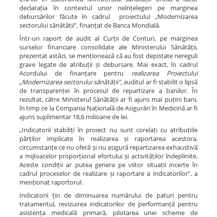
declarația în contextul unor neînțelegeri pe marginea
debursărilor făcute în cadrul proiectului „Modernizarea
sectorului sănătății”, finanțat de Banca Mondială.
Într-un raport de audit al Curții de Conturi, pe marginea
surselor financiare consolidate ale Ministerului Sănătății,
prezentat astăzi, se menționează că au fost depistate nereguli
grave legate de atribuții și debursare. Mai exact, în cadrul
Acordului de finanțare pentru
realizarea Proiectului
„Modernizarea sectorului sănătății",
auditul ar fi stabilit o lipsă
de transparenței în procesul de repartizare a banilor. În
rezultat, către Ministerul Sănătății ar fi ajuns mai puțini bani,
în timp ce la Compania Națională de Asigurări în Medicină ar fi
ajuns suplimentar 18,6 milioane de lei.
„Indicatorii stabiliți în proiect nu sunt corelați cu atribuțiile
părților implicate în realizarea și raportarea acestora,
circumstanțe ce nu oferă și nu asigură repartizarea exhaustivă
a mijloacelor proporțional efortului și activităților îndeplinite.
Aceste condiții ar putea genera pe viitor situații incerte în
cadrul proceselor de realizare și raportare a indicatorilor”, a
menționat raportorul.
Indicatorii țin de diminuarea numărului de paturi pentru
tratamentul, revizuirea indicatorilor de performanță pentru
asistența medicală primară, pilotarea unei scheme de