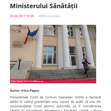
Ministerului Sănătății
Spitale.MD
26 04 2017 18:39
4089 vizualizări
Centrul PAS
Școala E-Sănătate
SanoTeca
Autor: Irina Papuc
Președintele Curții de Conturi, Veaceslav Untilă, a declarat
astăzi în cadrul prezentării unui raport de audit că una din
recomandările Curții pentru autorități va fi transferarea
CNAM în subordinea Ministerului Sănătății. Untilă a făcut