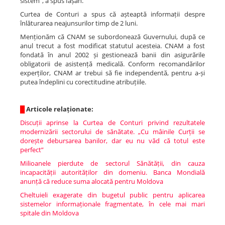
sistem”, a spus Iașan.
Curtea de Conturi a spus că așteaptă informații despre
înlăturarea neajunsurilor timp de 2 luni.
Menționăm că CNAM se subordonează Guvernului, după ce
anul trecut a fost modificat statutul acesteia. CNAM a fost
fondată în anul 2002 și gestionează banii din asigurările
obligatorii de asistență medicală. Conform recomandărilor
experților, CNAM ar trebui să fie independentă, pentru a-și
putea îndeplini cu corectitudine atribuțiile.
█
Articole relaționate:
Discuții aprinse la Curtea de Conturi privind rezultatele
modernizării sectorului de sănătate. „Cu mâinile Curții se
dorește debursarea banilor, dar eu nu văd că totul este
perfect”
Milioanele pierdute de sectorul Sănătății, din cauza
incapacității autorităților din domeniu. Banca Mondială
anunță că reduce suma alocată pentru Moldova
Cheltuieli exagerate din bugetul public pentru aplicarea
sistemelor informaționale fragmentate, în cele mai mari
spitale din Moldova