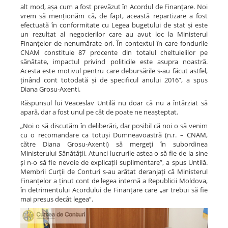
alt mod, așa cum a fost prevăzut în Acordul de Finanțare. Noi
vrem să menționăm că, de fapt, această repartizare a fost
efectuată în conformitate cu Legea bugetului de stat și este
un rezultat al negocierilor care au avut loc la Ministerul
Finanțelor de nenumărate ori. În contextul în care fondurile
CNAM constituie 87 procente din totalul cheltuielilor pe
sănătate, impactul privind politicile este asupra noastră.
Acesta este motivul pentru care debursările s-au făcut astfel,
ținând cont totodată și de specificul anului 2016”, a spus
Diana Grosu-Axenti.
Răspunsul lui Veaceslav Untilă nu doar că nu a întârziat să
apară, dar a fost unul pe cât de poate ne neașteptat.
„Noi o să discutăm în deliberări, dar posibil că noi o să venim
cu o recomandare ca totuși Dumneavoastră (n.r. – CNAM,
către Diana Grosu-Axenti) să mergeți în subordinea
Ministerului Sănătății. Atunci lucrurile astea o să fie de la sine
și n-o să fie nevoie de explicații suplimentare”, a spus Untilă.
Membrii Curții de Conturi s-au arătat deranjați că Ministerul
Finanțelor a ținut cont de legea internă a Republicii Moldova,
în detrimentului Acordului de Finanțare care „ar trebui să fie
mai presus decât legea”.