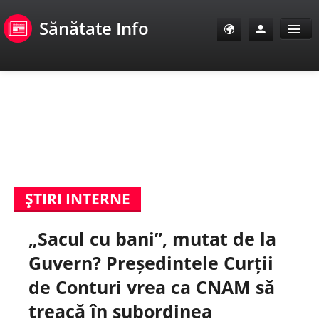
Sănătate Info
Sănătate Info
Sănătate TV
SanoClub
ŞTIRI INTERNE
E-Sănătate Pacienți
„Sacul cu bani”, mutat de la
E-Sănătate Medici
Guvern? Președintele Curții
E-Sănătate Instituții
de Conturi vrea ca CNAM să
treacă în subordinea
Tuberculoza Info