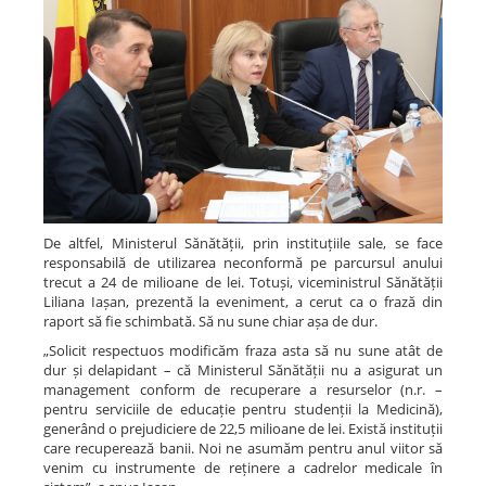
De altfel, Ministerul Sănătății, prin instituțiile sale, se face
responsabilă de utilizarea neconformă pe parcursul anului
trecut a 24 de milioane de lei. Totuși, viceministrul Sănătății
Liliana Iașan, prezentă la eveniment, a cerut ca o frază din
raport să fie schimbată. Să nu sune chiar așa de dur.
„Solicit respectuos modificăm fraza asta să nu sune atât de
dur și delapidant – că Ministerul Sănătății nu a asigurat un
management conform de recuperare a resurselor (n.r. –
pentru serviciile de educație pentru studenții la Medicină),
generând o prejudiciere de 22,5 milioane de lei. Există instituții
care recuperează banii. Noi ne asumăm pentru anul viitor să
venim cu instrumente de reținere a cadrelor medicale în