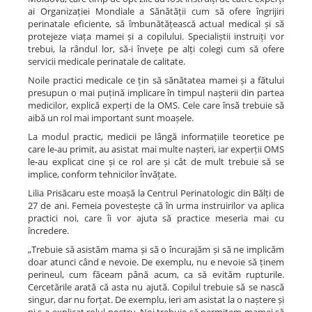
ai Organizației Mondiale a Sănătății cum să ofere îngrijiri
perinatale eficiente, să îmbunătățească actual medical și să
protejeze viața mamei și a copilului. Specialiștii instruiți vor
trebui, la rândul lor, să-i învețe pe alți colegi cum să ofere
servicii medicale perinatale de calitate.
Noile practici medicale ce țin să sănătatea mamei și a fătului
presupun o mai puțină implicare în timpul nașterii din partea
medicilor, explică experți de la OMS. Cele care însă trebuie să
aibă un rol mai important sunt moașele.
La modul practic, medicii pe lângă informațiile teoretice pe
care le-au primit, au asistat mai multe nașteri, iar experții OMS
le-au explicat cine și ce rol are și cât de mult trebuie să se
implice, conform tehnicilor învățate.
Lilia Prisăcaru este moașă la Centrul Perinatologic din Bălți de
27 de ani. Femeia povestește că în urma instruirilor va aplica
practici noi, care îi vor ajuta să practice meseria mai cu
încredere.
„Trebuie să asistăm mama și să o încurajăm și să ne implicăm
doar atunci când e nevoie. De exemplu, nu e nevoie să ținem
perineul, cum făceam până acum, ca să evităm rupturile.
Cercetările arată că asta nu ajută. Copilul trebuie să se nască
singur, dar nu forțat. De exemplu, ieri am asistat la o naștere și