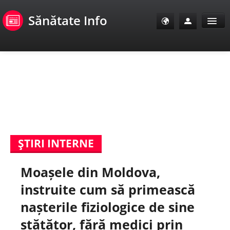
Sănătate Info
Sănătate Info
Sănătate TV
SanoClub
ŞTIRI INTERNE
E-Sănătate Pacienți
Moașele din Moldova,
E-Sănătate Medici
instruite cum să primească
E-Sănătate Instituții
nașterile fiziologice de sine
stătător, fără medici prin
Tuberculoza Info