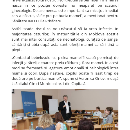
ni s-a explicat rolul nostru. Noi trebuie să permitem mamei să
nască în ce poziție dorește, nu neapărat pe scaunul
ginecologic. De asemenea, este important ca micuțul, imediat
ce s-a născut, să fie pus pe burta mamei”, a menționat pentru
Sănătate INFO Lilia Prisăcaru.
Astfel scade riscul ca nou-născutul să ia vreo infecție. În
majoritatea cazurilor, în maternitățile din Moldova aceștia
sunt mai întâi consultați de neonatologi, curățați de sânge,
cântăriți și abia după asta sunt oferiți mamei ca să-i țină la
piept.
„Contactul bebelușului cu pielea mamei îl scapă pe micuț de
infecții și răceli, deoarece preia căldura și flora mamei. În acest
mod se formează și legătura emoțională și psihologică între
mamă și copil. După naștere, copilul poate fi lăsat timp de
două ore pe burtica mamei”, spune și Veronica Orlov, moașă
la Spitalul Clinici Municipal nr.1 din Capitală.