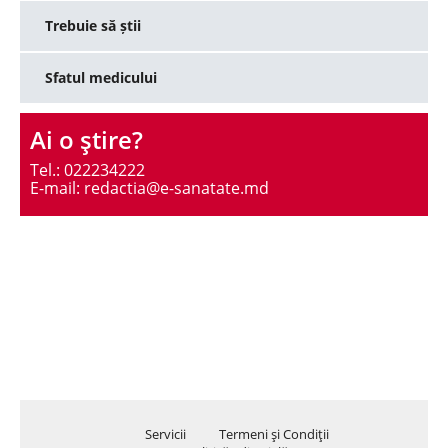
Trebuie să știi
Sfatul medicului
Ai o ştire?
Tel.: 022234222
E-mail: redactia@e-sanatate.md
Servicii
Termeni şi Condiţii