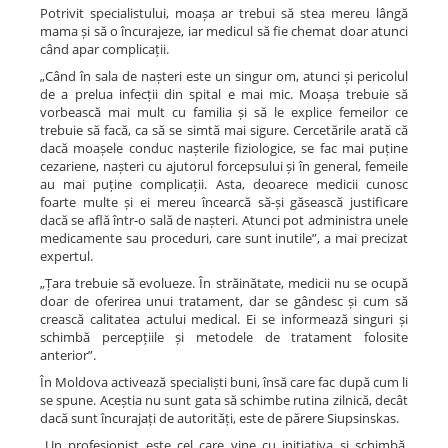
Potrivit specialistului, moașa ar trebui să stea mereu lângă
mama și să o încurajeze, iar medicul să fie chemat doar atunci
când apar complicații.
„Când în sala de nașteri este un singur om, atunci și pericolul
de a prelua infecții din spital e mai mic. Moașa trebuie să
vorbească mai mult cu familia și să le explice femeilor ce
trebuie să facă, ca să se simtă mai sigure. Cercetările arată că
dacă moașele conduc nașterile fiziologice, se fac mai puține
cezariene, nașteri cu ajutorul forcepsului și în general, femeile
au mai puține complicații. Asta, deoarece medicii cunosc
foarte multe și ei mereu încearcă să-și găsească justificare
dacă se află într-o sală de nașteri. Atunci pot administra unele
medicamente sau proceduri, care sunt inutile”, a mai precizat
expertul.
„Țara trebuie să evolueze. În străinătate, medicii nu se ocupă
doar de oferirea unui tratament, dar se gândesc și cum să
crească calitatea actului medical. Ei se informează singuri și
schimbă percepțiile și metodele de tratament folosite
anterior”.
În Moldova activează specialiști buni, însă care fac după cum li
se spune. Aceștia nu sunt gata să schimbe rutina zilnică, decât
dacă sunt încurajați de autorități, este de părere Siupsinskas.
„Un profesionist este cel care vine cu inițiativa și schimbă.