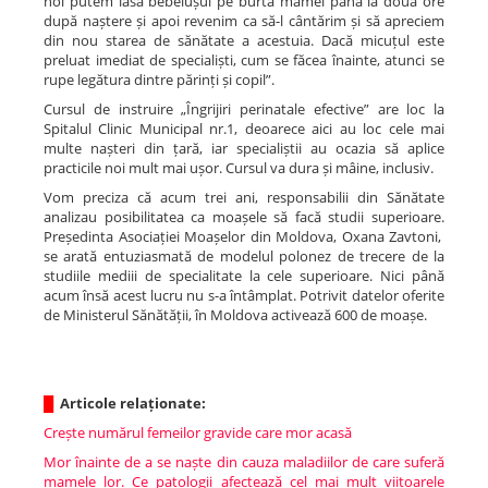
noi putem lăsa bebelușul pe burta mamei până la două ore
după naștere și apoi revenim ca să-l cântărim și să apreciem
din nou starea de sănătate a acestuia. Dacă micuțul este
preluat imediat de specialiști, cum se făcea înainte, atunci se
rupe legătura dintre părinți și copil”.
Cursul de instruire „Îngrijiri perinatale efective” are loc la
Spitalul Clinic Municipal nr.1, deoarece aici au loc cele mai
multe nașteri din țară, iar specialiștii au ocazia să aplice
practicile noi mult mai ușor. Cursul va dura și mâine, inclusiv.
Vom preciza că acum trei ani, responsabilii din Sănătate
analizau posibilitatea ca moașele să facă studii superioare.
Președinta Asociației Moașelor din Moldova, Oxana Zavtoni,
se arată entuziasmată de modelul polonez de trecere de la
studiile mediii de specialitate la cele superioare. Nici până
acum însă acest lucru nu s-a întâmplat. Potrivit datelor oferite
de Ministerul Sănătății, în Moldova activează 600 de moașe.
█
Articole relaționate:
Crește numărul femeilor gravide care mor acasă
Mor înainte de a se naște din cauza maladiilor de care suferă
mamele lor. Ce patologii afectează cel mai mult viitoarele