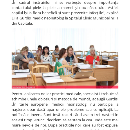
„În cadrul instruirilor ni se vorbește despre importanța
contactului piele la piele a mamei și nou-născutului. Astfel,
copilul își ia flora benefică și sunt prevenite infecțiile”, explică
Lilia Gurdiș, medic neonatolog la Spitalul Clinic Municipal nr. 1
din Capitală.
Pentru aplicarea noilor practici medicale, specialiștii trebuie să
schimbe unele obiceiuri și metode de muncă, adaugă Gurdiș.
„În țările europene, medicii neonatologi nu participă la
naștere, doar dacă apar unele probleme sau complicații. La
noi însă e invers. Sunt însă cazuri când avem trei nașteri în
același timp. Atunci decidem să asistăm la cea unde este mai
mare nevoie de noi. După practicile noi, care au fost expuse,