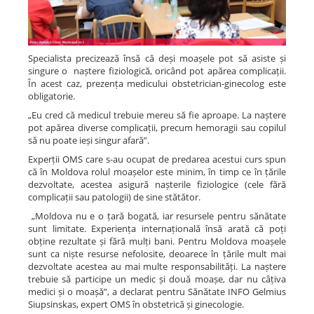
Specialista precizează însă că deși moașele pot să asiste și
singure o naștere fiziologică, oricând pot apărea complicații.
În acest caz, prezența medicului obstetrician-ginecolog este
obligatorie.
„Eu cred că medicul trebuie mereu să fie aproape. La naștere
pot apărea diverse complicații, precum hemoragii sau copilul
să nu poate ieși singur afară”.
Experții OMS care s-au ocupat de predarea acestui curs spun
că în Moldova rolul moașelor este minim, în timp ce în țările
dezvoltate, acestea asigură nașterile fiziologice (cele fără
complicații sau patologii) de sine stătător.
„Moldova nu e o țară bogată, iar resursele pentru sănătate
sunt limitate. Experiența internațională însă arată că poți
obține rezultate și fără mulți bani. Pentru Moldova moașele
sunt ca niște resurse nefolosite, deoarece în țările mult mai
dezvoltate acestea au mai multe responsabilități. La naștere
trebuie să participe un medic și două moașe, dar nu câțiva
medici și o moașă”, a declarat pentru Sănătate INFO Gelmius
Siupsinskas, expert OMS în obstetrică și ginecologie.