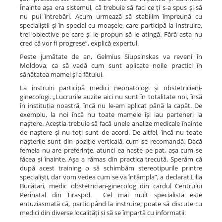
Înainte așa era sistemul, că trebuie să faci ce ți s-a spus și să
nu pui întrebări. Acum urmează să stabilim împreună cu
specialiștii și în special cu moașele, care participă la instruire,
trei obiective pe care și le propun să le atingă. Fără asta nu
cred că vor fi progrese”, explică expertul.
Peste jumătate de an, Gelmius Siupsinskas va reveni în
Moldova, ca să vadă cum sunt aplicate noile practici în
sănătatea mamei și a fătului.
La instruiri participă medici neonatologi și obstetricieni-
ginecologi. „Lucrurile auzite aici nu sunt în totalitate noi, însă
în instituția noastră, încă nu le-am aplicat până la capăt. De
exemplu, la noi încă nu toate mamele își iau parteneri la
naștere. Aceștia trebuie să facă unele analize medicale înainte
de naștere și nu toți sunt de acord. De altfel, încă nu toate
nașterile sunt din poziție verticală, cum se recomandă. Dacă
femeia nu are preferințe, atunci ea naște pe pat, așa cum se
făcea și înainte. Așa a rămas din practica trecută. Sperăm că
după acest training o să schimbăm stereotipurile printre
specialiști, dar vom vedea cum se va întâmpla”, a declarat Lilia
Bucătari, medic obstetrician-ginecolog din cardul Centrului
Perinatal din Tiraspol. Cel mai mult specialista este
entuziasmată că, participând la instruire, poate să discute cu
medici din diverse localități și să se împartă cu informații.