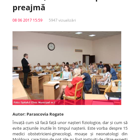
preajmă
Spitale.MD
08 06 2017 15:59
5947 vizualizări
Centrul PAS
Școala E-Sănătate
SanoTeca
Autor: Parascovia Rogate
Învață cum să facă față unor nașteri fiziologice, dar și cum să
evite acțiunile inutile în timpul nașterii. Este vorba despre 15
medici obstetricieni-ginecologi, moașe și neonatologi din
Moldova, care timp de opt zile au fost instruiți de către experți