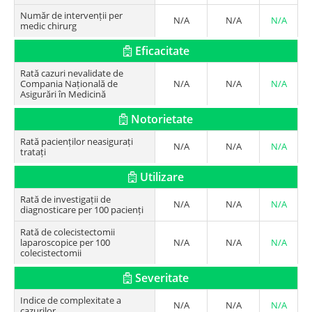
Număr de intervenții per
N/A
N/A
N/A
medic chirurg
Eficacitate
Rată cazuri nevalidate de
Compania Națională de
N/A
N/A
N/A
Asigurări în Medicină
Notorietate
Rată pacienților neasigurați
N/A
N/A
N/A
tratați
Utilizare
Rată de investigații de
N/A
N/A
N/A
diagnosticare per 100 pacienți
Rată de colecistectomii
laparoscopice per 100
N/A
N/A
N/A
colecistectomii
Severitate
Indice de complexitate a
N/A
N/A
N/A
cazurilor