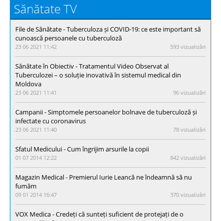
Sănătate TV
File de Sănătate - Тuberculoza și COVID-19: ce este important să
cunoască persoanele cu tuberculoză
23 06 2021 11:42
593 vizualizări
Sănătate în Obiectiv - Tratamentul Video Observat al
Tuberculozei – o soluție inovativă în sistemul medical din
Moldova
23 06 2021 11:41
96 vizualizări
Campanii - Simptomele persoanelor bolnave de tuberculoză și
infectate cu coronavirus
23 06 2021 11:40
78 vizualizări
Sfatul Medicului - Cum îngrijim arsurile la copii
01 07 2014 12:22
842 vizualizări
Magazin Medical - Premierul Iurie Leancă ne îndeamnă să nu
fumăm
09 01 2014 16:47
370 vizualizări
VOX Medica - Credeți că sunteți suficient de protejați de o