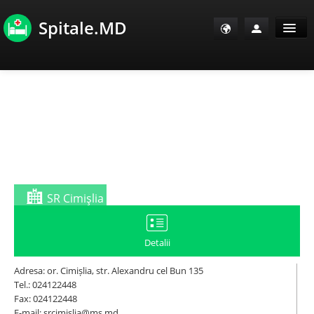
Spitale.MD
Sănătate Info
Sănătate TV
SanoClub
E-Sănătate Pacienți
SR Cimişlia
E-Sănătate Medici
Detalii
E-Sănătate Instituții
Adresa: or. Cimișlia, str. Alexandru cel Bun 135
Tel.: 024122448
Fax: 024122448
Tuberculoza Info
E-mail: srcimislia@ms.md