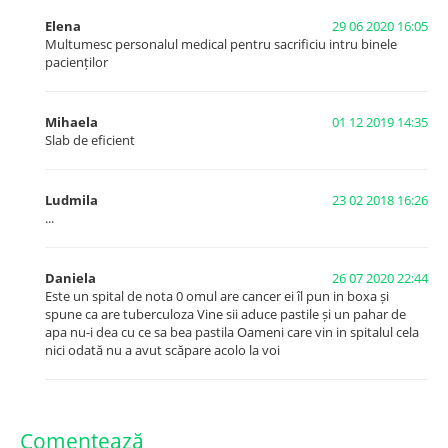
Elena
29 06 2020 16:05
Multumesc personalul medical pentru sacrificiu intru binele
pacienților
Mihaela
01 12 2019 14:35
Slab de eficient
Ludmila
23 02 2018 16:26
...
Daniela
26 07 2020 22:44
Este un spital de nota 0 omul are cancer ei îl pun in boxa și
spune ca are tuberculoza Vine sii aduce pastile și un pahar de
apa nu-i dea cu ce sa bea pastila Oameni care vin in spitalul cela
nici odată nu a avut scăpare acolo la voi
Comentează