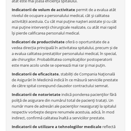
atât este mai joasă eficienţa spitalului.
Indicatorii de volum de activitate
permit de a evalua atât
nivelul de ocupare a personalului medical, cât şi calitatea
activității acestuia. Cu cât mai puţine naşteri asistate şi cu cât
mai puţine intervenţii chirurgicale realizate, cu atât mai rapid
îşi pierde calificarea personalul medical.
Indicatori de productivitate
oferă o oportunitate de a
vedea direcția principală în activitatea spitalului, precum și de
a evalua calitatea prestațiilor personalului medical, în special,
ale chirurgilor. Probabilitatea complicaţiilor postoperatorii
este mare acolo unde se operează mai rar şi mai puţin.
Indicatorii de eficacitate
, stabiliți de Compania Naţională
de Asigurări în Medicină indică în ce măsură serviciile prestate
de către spital corespund clauzelor contractului semnat.
Indicatorii de notorietate
indică ponderea pacienţilor fără
poliţă de asigurare din numărul total de pacienţi tratați. Un
număr mare de adresări ale pacienţilor neasiguraţi la spitalul
respectiv vorbeşte despre renumele acestuia, adică, în mod
indirect, confirmă calitatea înaltă a serviciilor prestate.
Indicatorii de utilizare a tehnologiilor medicale
reflectă