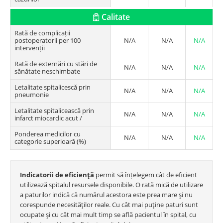
Calitate
Rată de complicații
postoperatorii per 100
N/A
N/A
N/A
intervenții
Rată de externări cu stări de
N/A
N/A
N/A
sănătate neschimbate
Letalitate spitalicescă prin
N/A
N/A
N/A
pneumonie
Letalitate spitalicească prin
N/A
N/A
N/A
infarct miocardic acut /
Ponderea medicilor cu
N/A
N/A
N/A
categorie superioară (%)
Indicatorii de eficienţă
permit să înțelegem cât de eficient
utilizează spitalul resursele disponibile. O rată mică de utilizare
a paturilor indică că numărul acestora este prea mare şi nu
corespunde necesităţilor reale. Cu cât mai puţine paturi sunt
ocupate şi cu cât mai mult timp se află pacientul în spital, cu