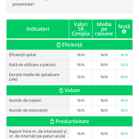
prezentate?
Valori
Media
Notă
Indicatori
SR
pe
Cimişlia
raioane
Eficiență
Eficiență spital
N/A
N/A
N/A
Rată de utilizare a patului
N/A
N/A
N/A
Durată medie de spitalizare
N/A
N/A
N/A
(zile)
Volum
Număr de nașteri
N/A
N/A
N/A
Număr de intervenții
N/A
N/A
N/A
Productivitate
Raport între nr. de intervenții și
N/A
N/A
N/A
nr. de internări pe paturi acute