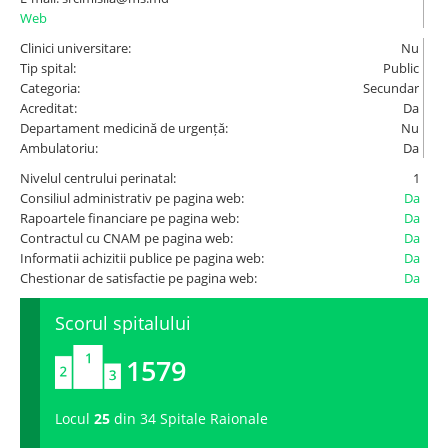
Web
Spitale.MD
Clinici universitare:
Nu
Tip spital:
Public
Categoria:
Secundar
Centrul PAS
Acreditat:
Da
Departament medicină de urgență:
Nu
Ambulatoriu:
Da
Școala E-Sănătate
Nivelul centrului perinatal:
1
Consiliul administrativ pe pagina web:
Da
SanoTeca
Rapoartele financiare pe pagina web:
Da
Contractul cu CNAM pe pagina web:
Da
Informatii achizitii publice pe pagina web:
Da
Chestionar de satisfactie pe pagina web:
Da
Scorul spitalului
1579
Locul
25
din 34 Spitale Raionale