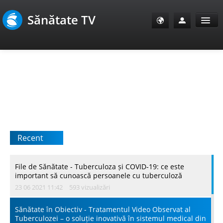
Sănătate TV
Sănătate Info
Sănătate TV
SanoClub
Recent
E-Sănătate Pacienți
E-Sănătate Medici
File de Sănătate - Тuberculoza și COVID-19: ce este
important să cunoască persoanele cu tuberculoză
23 06 2021 11:42
593 vizualizări
E-Sănătate Instituții
Sănătate în Obiectiv - Tratamentul Video Observat al
Tuberculozei – o soluție inovativă în sistemul medical din
Tuberculoza Info