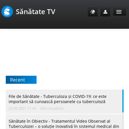
Sănătate TV
Sănătate Info
Sănătate TV
SanoClub
Recent
E-Sănătate Pacienți
E-Sănătate Medici
File de Sănătate - Тuberculoza și COVID-19: ce este
important să cunoască persoanele cu tuberculoză
23 06 2021 11:42
593 vizualizări
E-Sănătate Instituții
Sănătate în Obiectiv - Tratamentul Video Observat al
Tuberculozei – o soluție inovativă în sistemul medical din
Tuberculoza Info