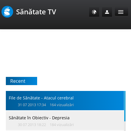
Sănătate TV
Sănătate Info
Sănătate TV
SanoClub
Recent
E-Sănătate Pacienți
E-Sănătate Medici
File de Sănătate - Atacul cerebral
31 07 2013 17:34
164 vizualizări
E-Sănătate Instituții
Sănătate în Obiectiv - Depresia
30 07 2013 18:22
184 vizualizări
Tuberculoza Info