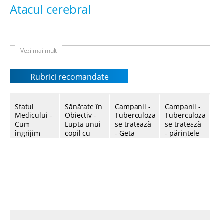
Atacul cerebral
-------
Vezi mai mult
Rubrici recomandate
Sfatul
Sănătate în
Campanii -
Campanii -
Medicului -
Obiectiv -
Tuberculoza
Tuberculoza
Cum
Lupta unui
se tratează
se tratează
îngrijim
copil cu
- Geta
- părintele
arsurile la
SIDA,
Burlacu
Pavel
copii
Magazin
sărăcia și
Borșevschi
31 03 2014
Medical -
prejudecățile
01 07 2014
13:03
204
26 03 2014
Premierul
12:22
842
26 05 2014
vizualizări
12:10
194
Iurie Leancă
vizualizări
11:15
230
vizualizări
ne
vizualizări
îndeamnă
să nu
fumăm