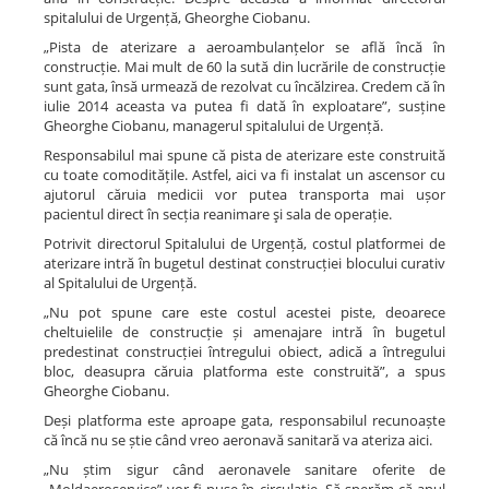
spitalului de Urgență, Gheorghe Ciobanu.
„Pista de aterizare a aeroambulanțelor se află încă în
construcție. Mai mult de 60 la sută din lucrările de construcție
sunt gata, însă urmează de rezolvat cu încălzirea. Credem că în
iulie 2014 aceasta va putea fi dată în exploatare”, susține
Gheorghe Ciobanu, managerul spitalului de Urgență.
Responsabilul mai spune că pista de aterizare este construită
cu toate comoditățile. Astfel, aici va fi instalat un ascensor cu
ajutorul căruia medicii vor putea transporta mai ușor
pacientul direct în secția reanimare şi sala de operație.
Potrivit directorul Spitalului de Urgență, costul platformei de
aterizare intră în bugetul destinat construcției blocului curativ
al Spitalului de Urgență.
„Nu pot spune care este costul acestei piste, deoarece
cheltuielile de construcție și amenajare intră în bugetul
predestinat construcției întregului obiect, adică a întregului
bloc, deasupra căruia platforma este construită”, a spus
Gheorghe Ciobanu.
Deși platforma este aproape gata, responsabilul recunoaște
că încă nu se știe când vreo aeronavă sanitară va ateriza aici.
„Nu știm sigur când aeronavele sanitare oferite de