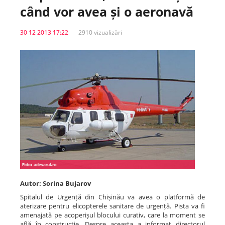
când vor avea și o aeronavă
Spitale.MD
30 12 2013 17:22
2910 vizualizări
Centrul PAS
Școala E-Sănătate
SanoTeca
Autor: Sorina Bujarov
Spitalul de Urgență din Chișinău va avea o platformă de
aterizare pentru elicopterele sanitare de urgență. Pista va fi
amenajată pe acoperișul blocului curativ, care la moment se
află în construcție. Despre aceasta a informat directorul