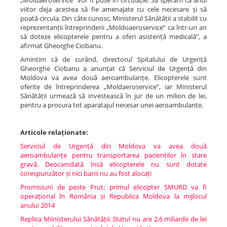
„Moldaeroservice” vor fi puse în circulație. Să sperăm că anul
viitor deja acestea să fie amenajate cu cele necesare și să
poată circula. Din câte cunosc, Ministerul Sănătății a stabilit cu
reprezentanții întreprinderii „Moldoaeroservice” ca într-un an
să doteze elicopterele pentru a oferi asistență medicală”, a
afirmat Gheorghe Ciobanu.
Amintim că de curând, directorul Spitalului de Urgență
Gheorghe Ciobanu a anunțat că Serviciul de Urgență din
Moldova va avea două aeroambulanțe. Elicopterele sunt
oferite de întreprinderea „Moldaeroservice”, iar Ministerul
Sănătății urmează să investească în jur de un milion de lei,
pentru a procura tot aparatajul necesar unei aeroambulanțe.
Articole relaționate:
Serviciul de Urgență din Moldova va avea două
aeroambulanțe pentru transportarea pacienților în stare
gravă. Deocamdată însă elicopterele nu sunt dotate
corespunzător și nici banii nu au fost alocați
Promisiuni de peste Prut: primul elicopter SMURD va fi
operațional în România și Republica Moldova la mijlocul
anului 2014
Replica Miinisterului Sănătății: Statul nu are 2,6 miliarde de lei