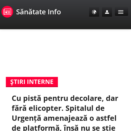
Sănătate Info
Sănătate Info
Sănătate TV
SanoClub
ŞTIRI INTERNE
E-Sănătate Pacienți
Cu pistă pentru decolare, dar
E-Sănătate Medici
fără elicopter. Spitalul de
E-Sănătate Instituții
Urgență amenajează o astfel
de platformă, însă nu se știe
Tuberculoza Info