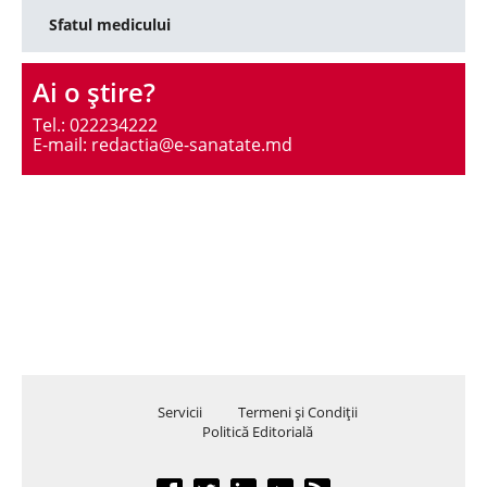
Sfatul medicului
Ai o ştire?
Tel.: 022234222
E-mail: redactia@e-sanatate.md
Servicii
Termeni şi Condiţii
Politică Editorială