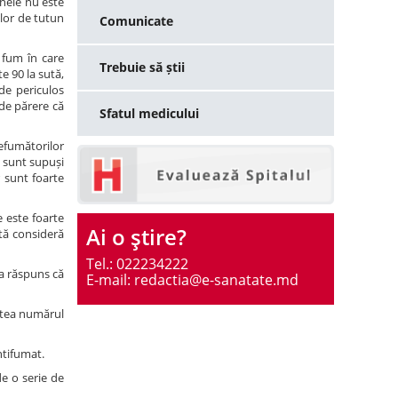
enele nu este
lor de tutun
Comunicate
 fum în care
Trebuie să știi
e 90 la sută,
de periculos
 de părere că
Sfatul medicului
nefumătorilor
e sunt supuși
r sunt foarte
e este foarte
Ai o ştire?
ută consideră
Tel.: 022234222
 a răspuns că
E-mail: redactia@e-sanatate.md
estea numărul
ntifumat.
de o serie de