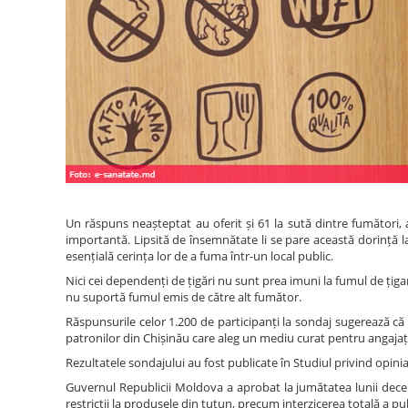
Un răspuns neașteptat au oferit și 61 la sută dintre fumători, 
importantă. Lipsită de însemnătate li se pare această dorință la
esențială cerința lor de a fuma într-un local public.
Nici cei dependenți de țigări nu sunt prea imuni la fumul de țiga
nu suportă fumul emis de către alt fumător.
Răspunsurile celor 1.200 de participanți la sondaj sugerează că 
patronilor din Chișinău care aleg un mediu curat pentru angajații 
Rezultatele sondajului au fost publicate în Studiul privind opinia
Guvernul Republicii Moldova a aprobat la jumătatea lunii decem
restricții la produsele din tutun, precum interzicerea totală a publ