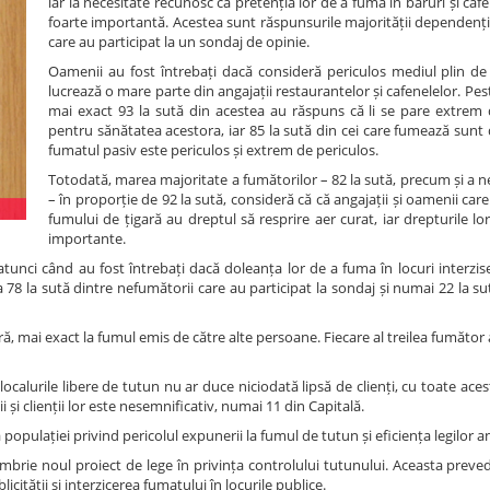
iar la necesitate recunosc că pretenția lor de a fuma în baruri și caf
foarte importantă. Acestea sunt răspunsurile majorității dependenți
care au participat la un sondaj de opinie.
Oamenii au fost întrebați dacă consideră periculos mediul plin de
lucrează o mare parte din angajații restaurantelor și cafenelelor. Pest
mai exact 93 la sută din acestea au răspuns că li se pare extrem 
pentru sănătatea acestora, iar 85 la sută din cei care fumează sunt
fumatul pasiv este periculos și extrem de periculos.
Totodată, marea majoritate a fumătorilor – 82 la sută, precum și a 
– în proporție de 92 la sută, consideră că că angajații și oamenii car
fumului de țigară au dreptul să resprire aer curat, iar drepturile lo
importante.
atunci când au fost întrebați dacă doleanța lor de a fuma în locuri interzis
 78 la sută dintre nefumătorii care au participat la sondaj și numai 22 la s
ră, mai exact la fumul emis de către alte persoane. Fiecare al treilea fumător
localurile libere de tutun nu ar duce niciodată lipsă de clienți, cu toate ac
și clienții lor este nesemnificativ, numai 11 din Capitală.
 populației privind pericolul expunerii la fumul de tutun și eficiența legilor a
brie noul proiect de lege în privința controlului tutunului. Aceasta preve
icității și interzicerea fumatului în locurile publice.