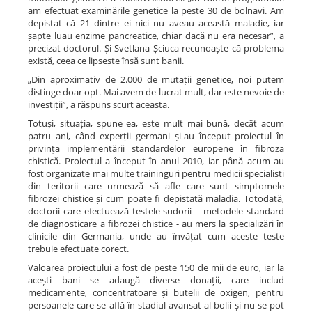
am efectuat examinările genetice la peste 30 de bolnavi. Am
depistat că 21 dintre ei nici nu aveau această maladie, iar
șapte luau enzime pancreatice, chiar dacă nu era necesar”, a
precizat doctorul. Și Svetlana Șciuca recunoaște că problema
există, ceea ce lipsește însă sunt banii.
„Din aproximativ de 2.000 de mutații genetice, noi putem
distinge doar opt. Mai avem de lucrat mult, dar este nevoie de
investiții”, a răspuns scurt aceasta.
Totuși, situația, spune ea, este mult mai bună, decât acum
patru ani, când experții germani și-au început proiectul în
privința implementării standardelor europene în fibroza
chistică. Proiectul a început în anul 2010, iar până acum au
fost organizate mai multe traininguri pentru medicii specialiști
din teritorii care urmează să afle care sunt simptomele
fibrozei chistice și cum poate fi depistată maladia. Totodată,
doctorii care efectuează testele sudorii – metodele standard
de diagnosticare a fibrozei chistice - au mers la specializări în
clinicile din Germania, unde au învățat cum aceste teste
trebuie efectuate corect.
Valoarea proiectului a fost de peste 150 de mii de euro, iar la
acești bani se adaugă diverse donații, care includ
medicamente, concentratoare și butelii de oxigen, pentru
persoanele care se află în stadiul avansat al bolii și nu se pot