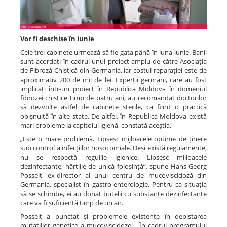
Vor fi deschise în iunie
Cele trei cabinete urmează să fie gata până în luna iunie. Banii
sunt acordați în cadrul unui proiect amplu de către Asociația
de Fibroză Chistică din Germania, iar costul reparației este de
aproximativ 200 de mii de lei. Experții germani, care au fost
implicați într-un proiect în Republica Moldova în domeniul
fibrozei chistice timp de patru ani, au recomandat doctorilor
să dezvolte astfel de cabinete sterile, ca fiind o practică
obișnuită în alte state. De altfel, în Republica Moldova există
mari probleme la capitolul igienă, constată aceștia.
„Este o mare problemă. Lipsesc mijloacele optime de ținere
sub control a infecțiilor nosocomiale. Deși există regulamente,
nu se respectă regulile igienice. Lipsesc mijloacele
dezinfectante, hârtiile de unică folosință”, spune Hans-Georg
Posselt, ex-director al unui centru de mucoviscidoză din
Germania, specialist în gastro-enterologie. Pentru ca situația
să se schimbe, ei au donat butelii cu substanțe dezinfectante
care va fi suficientă timp de un an.
Posselt a punctat și problemele existente în depistarea
mutațiilor genetice a mucoviscidozei. „În cadrul programului