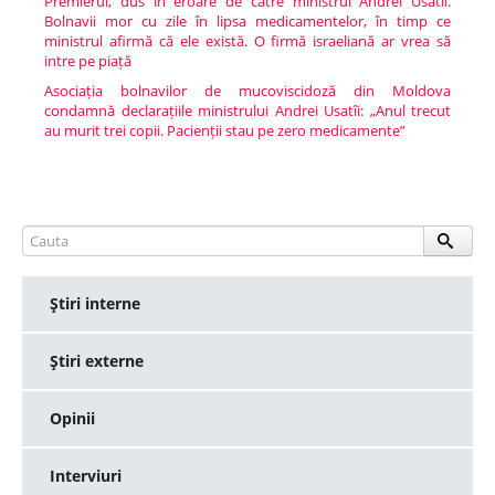
Premierul, dus în eroare de către ministrul Andrei Usatîi.
Bolnavii mor cu zile în lipsa medicamentelor, în timp ce
ministrul afirmă că ele există. O firmă israeliană ar vrea să
intre pe piață
Asociația bolnavilor de mucoviscidoză din Moldova
condamnă declarațiile ministrului Andrei Usatîi: „Anul trecut
au murit trei copii. Pacienții stau pe zero medicamente”
Ştiri interne
Ştiri externe
Opinii
Interviuri