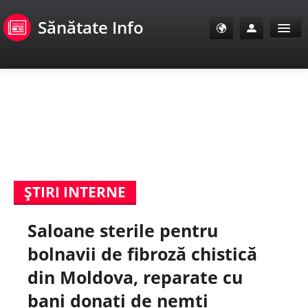
Sănătate Info
Sănătate Info
Sănătate TV
SanoClub
ŞTIRI INTERNE
E-Sănătate Pacienți
Saloane sterile pentru
E-Sănătate Medici
bolnavii de fibroză chistică
E-Sănătate Instituții
din Moldova, reparate cu
bani donați de nemți
Tuberculoza Info