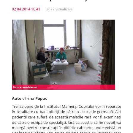
02 04 2014 10:41
2677 vizualizări
Spitale.MD
Centrul PAS
Școala E-Sănătate
SanoTeca
Autor: Irina Papuc
Trei saloane de la Institutul Mamei și Copilului vor fi reparate
în totalitate cu bani oferiți de către o asociație germană. Aici
pacienții care suferă de această maladie rară vor fi examinați
de către o echipă de specialiști, fără ca aceștia să fie nevoiți să
meargă pentru consultații în diferite cabinete, unde există un