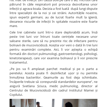
risc înalt de infecții. Din cauza bolii pe care o au, microbii care
pătrund în căile respiratorii pot provoca dezvoltarea unor
infecții și agrava boala. Decizia a fost luată după lungi dispute
între specialiștii de la noi și cei străini. Autoritățile noastre,
spun experții germani, au de lucrat foarte mult la igienă,
deoarece riscurile de infecții în spitalele noastre este foarte
mare.
Cele trei cabinete sunt într-o stare deplorabilă acum, însă
peste trei luni vor întruni toate cerințele necesare unor
saloane sterile, care să nu prezinte risc de infectare pentru
bolnavii de mucoviscidoză. Aceștia vor veni o dată în trei luni
pentru examinări complete. Aici, îi vor aștepta o echipă
formată din doctori pulmunologi, gastroenterologi, psihologi,
kinetoterapeuți, care vor examina bolnavul și îi vor prescrie
tratamentul.
„Pe jos va fi amplasat parchet medical și pe o parte a
peretelui. Acesta poate fi dezinfectat ușor și nu permite
înmulțirea bacteriilor. Geamurile au fost deja schimbate.
Încăperile trebuie să corespundă standardelor europene”, ne
asigură Svetlana Șciuca, medic pulmunolog, director al
Centrului de Mucoviscidoză din cadrul Institutul Mamei și
Copilului.