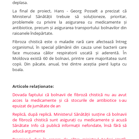
deplasa.
La final de proiect, Hans - Georg Posselt a precizat că
Ministerul Sănătății trebuie să soluționeze, prioritar,
problemele cu privire la asigurarea cu medicamente și
antibiotice, precum și asigurarea transportului bolnavilor din
raioanele îndepărtate.
Fibroza chistică este o maladie rară care afectează întreg
organismul, în special plămânii din cauza unei bacterii care
face mucoasa căilor respiratorii uscată și aderentă. În
Moldova există 60 de bolnavi, printre care majoritatea sunt
copii. Din păcate, anual, trei dintre aceștia pierd lupta cu
boala.
Articole relaționate:
Dovada faptului că bolnavii de fibroză chistică nu au avut
acces la medicamente și că stocurile de antibiotice s-au
epuizat de jumătate de an
Replică, după replică. Ministerul Sănătății susține că bolnavii
de fibroză chistică sunt asigurați cu medicamente și acuză
Sănătate Info că publică informații nefondate, însă fără să
aducă argumente