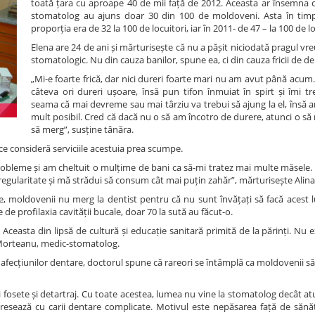
toată țara cu aproape 40 de mii față de 2012. Aceasta ar însemna că
stomatolog au ajuns doar 30 din 100 de moldoveni. Asta în tim
proporția era de 32 la 100 de locuitori, iar în 2011- de 47 – la 100 de l
Elena are 24 de ani și mărturisește că nu a pășit niciodată pragul vr
stomatologic. Nu din cauza banilor, spune ea, ci din cauza fricii de d
„Mi-e foarte frică, dar nici dureri foarte mari nu am avut până acu
câteva ori dureri ușoare, însă pun tifon înmuiat în spirt și îmi tr
seama că mai devreme sau mai târziu va trebui să ajung la el, însă 
mult posibil. Cred că dacă nu o să am încotro de durere, atunci o s
să merg”, susține tânăra.
ce consideră serviciile acestuia prea scumpe.
probleme și am cheltuit o mulțime de bani ca să-mi tratez mai multe măsele
u regularitate și mă strădui să consum cât mai puțin zahăr”, mărturisește Alina
te, moldovenii nu merg la dentist pentru că nu sunt învățați să facă acest 
ie de profilaxia cavității bucale, doar 70 la sută au făcut-o.
r. Aceasta din lipsă de cultură și educație sanitară primită de la părinți. Nu e
ra Morteanu, medic-stomatolog.
 afecțiunilor dentare, doctorul spune că rareori se întâmplă ca moldovenii s
și fosete și detartraj. Cu toate acestea, lumea nu vine la stomatolog decât a
 adresează cu carii dentare complicate. Motivul este nepăsarea față de sănă