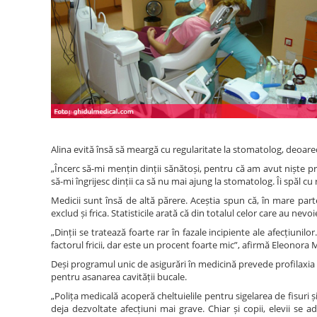
Alina evită însă să meargă cu regularitate la stomatolog, deoare
„Încerc să-mi mențin dinții sănătoși, pentru că am avut niște 
să-mi îngrijesc dinții ca să nu mai ajung la stomatolog. Îi spăl c
Medicii sunt însă de altă părere. Aceștia spun că, în mare par
exclud și frica. Statisticile arată că din totalul celor care au nevo
„Dinții se tratează foarte rar în fazale incipiente ale afecțiunilo
factorul fricii, dar este un procent foarte mic”, afirmă Eleono
Deși programul unic de asigurări în medicină prevede profilaxia
pentru asanarea cavității bucale.
„Polița medicală acoperă cheltuielile pentru sigelarea de fisuri 
deja dezvoltate afecțiuni mai grave. Chiar și copii, elevii se