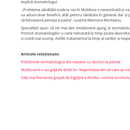
explică stomatologul.
„Problema sănătății orale la noi în Moldova e nerezolvată și va 
va aduce doar bineficii, atât pentru sănătate în general, dar și p
să folosească periuța și pasta”, susține Eleonora Morteanu.
Specialiștii spun că cel mai des moldovenii ajung la stomatolo
Potrivit stomatologilor o carie netratată la timp poate dezvolt
și costă mai scump. Astfel, tratamentul la timp al cariilor și res
Articole relaționate:
Policlinicile stomatologice din raioane, cu doctori la pensie
Moldovenii n-au grijă de dinții lor. Majoritatea din cei care au vi
Cele mai frecvente greşeli de îngrijire a dinților, comise involunt