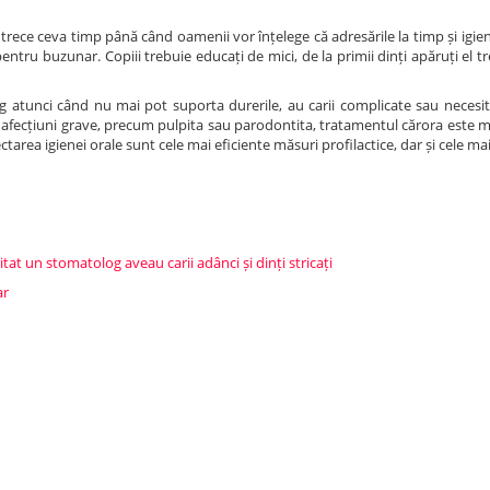
trece ceva timp până când oamenii vor înțelege că adresările la timp și igie
entru buzunar. Copiii trebuie educați de mici, de la primii dinți apăruți el tr
g atunci când nu mai pot suporta durerile, au carii complicate sau necesit
a afecțiuni grave, precum pulpita sau parodontita, tratamentul cărora este 
pectarea igienei orale sunt cele mai eficiente măsuri profilactice, dar și cele 
zitat un stomatolog aveau carii adânci și dinți stricați
ar