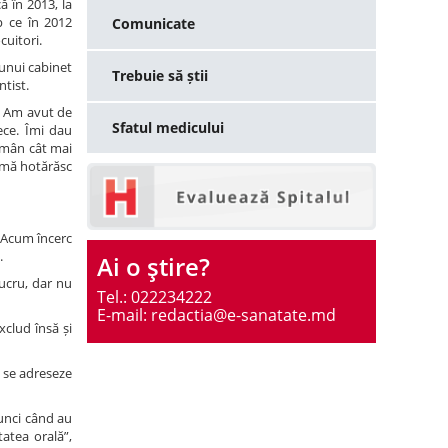
 în 2013, la
p ce în 2012
Comunicate
ocuitori.
eunui cabinet
Trebuie să știi
entist.
m. Am avut de
Sfatul medicului
ece. Îmi dau
amân cât mai
ă mă hotărăsc
. Acum încerc
.
Ai o ştire?
lucru, dar nu
Tel.: 022234222
E-mail: redactia@e-sanatate.md
xclud însă și
ă se adreseze
tunci când au
tatea orală”,