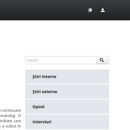
Ştiri interne
Ştiri externe
Opinii
în continuare
omatolog. O
ănătate care
Interviuri
t a scăzut în