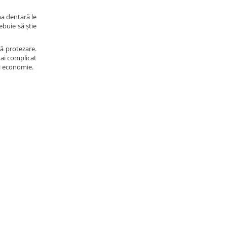
na dentară le
ebuie să știe
ă protezare.
mai complicat
mai economie.