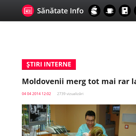
Sănătate Info
ŞTIRI INTERNE
Moldovenii merg tot mai rar 
04 04 2014 12:02
2739 vizualizări