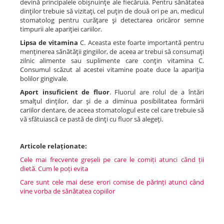
devină principalele obişnuinţe ale fiecăruia. Pentru sănătatea
dinţilor trebuie să vizitaţi, cel puţin de două ori pe an, medicul
stomatolog pentru curăţare şi detectarea oricăror semne
timpurii ale apariţiei cariilor.
Lipsa de vitamina
C. Aceasta este foarte importantă pentru
menţinerea sănătăţii gingiilor, de aceea ar trebui să consumaţi
zilnic alimente sau suplimente care conţin vitamina C.
Consumul scăzut al acestei vitamine poate duce la apariţia
bolilor gingivale.
Aport insuficient de fluor
. Fluorul are rolul de a întări
smalţul dinţilor, dar şi de a diminua posibilitatea formării
cariilor dentare, de aceea stomatologul este cel care trebuie să
vă sfătuiască ce pastă de dinţi cu fluor să alegeţi.
Articole relaționate:
Cele mai frecvente greșeli pe care le comiți atunci când ții
dietă. Cum le poți evita
Care sunt cele mai dese erori comise de părinți atunci când
vine vorba de sănătatea copiilor