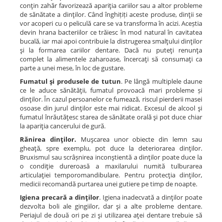
conţin zahăr favorizează apariţia cariilor sau a altor probleme
de sănătate a dinţilor. Când înghițiți aceste produse, dinţii se
vor acoperi cu o peliculă care se va transforma în acizi. Aceștia
devin hrana bacteriilor ce trăiesc în mod natural în cavitatea
bucală, iar mai apoi contribuie la distrugerea smalţului dinţilor
şi la formarea cariilor dentare. Dacă nu puteţi renunţa
complet la alimentele zaharoase, încercaţi să consumaţi ca
parte a unei mese, în loc de gustare.
Fumatul şi produsele de tutun
. Pe lângă multiplele daune
ce le aduce sănătăţii, fumatul provoacă mari probleme și
dinţilor. În cazul persoanelor ce fumează, riscul pierderii masei
osoase din jurul dinţilor este mai ridicat. Excesul de alcool şi
fumatul înrăutăţesc starea de sănătate orală şi pot duce chiar
la apariţia cancerului de gură.
Rănirea dinţilor.
Muşcarea unor obiecte din lemn sau
gheaţă, spre exemplu, pot duce la deteriorarea dinţilor.
Bruxismul sau scrâșnirea inconştientă a dinţilor poate duce la
o condiţie dureroasă a maxilarului numită tulburarea
articulaţiei temporomandibulare. Pentru protecţia dinţilor,
medicii recomandă purtarea unei gutiere pe timp de noapte.
Igiena precară a dinţilor
. Igiena inadecvată a dinţilor poate
dezvolta boli ale gingiilor, dar şi a alte probleme dentare.
Periajul de două ori pe zi şi utilizarea aţei dentare trebuie să