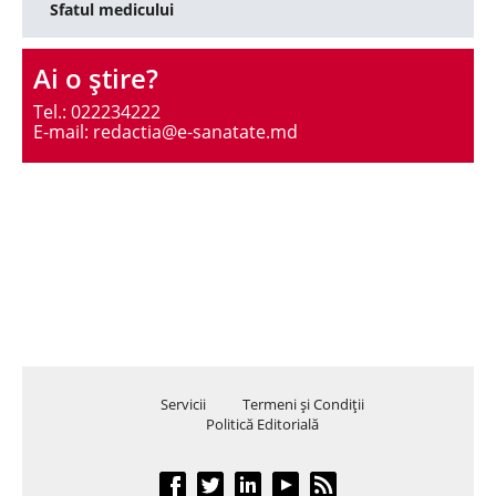
Sfatul medicului
Ai o ştire?
Tel.: 022234222
E-mail: redactia@e-sanatate.md
Servicii
Termeni şi Condiţii
Politică Editorială