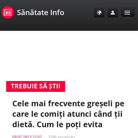
Sănătate Info
Sănătate Info
Sănătate TV
SanoClub
TREBUIE SĂ ȘTII
E-Sănătate Pacienți
Cele mai frecvente greșeli pe
E-Sănătate Medici
care le comiți atunci când ții
E-Sănătate Instituții
dietă. Cum le poți evita
Tuberculoza Info
09 07 2013 22:02
3786 vizualizări