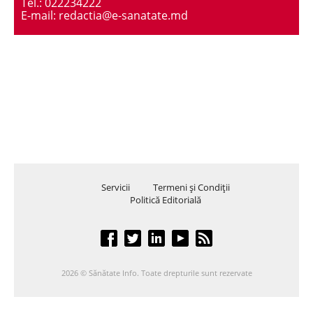
Tel.: 022234222
E-mail: redactia@e-sanatate.md
Servicii
Termeni şi Condiţii
Politică Editorială
2026 © Sănătate Info. Toate drepturile sunt rezervate