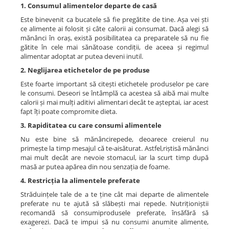
1. Consumul alimentelor departe de casă
Este binevenit ca bucatele să fie pregătite de tine. Așa vei ști
ce alimente ai folosit și câte calorii ai consumat. Dacă alegi să
mănânci în oraș, există posibilitatea ca preparatele să nu fie
gătite în cele mai sănătoase condiții, de aceea și regimul
alimentar adoptat ar putea deveni inutil.
2. Neglijarea etichetelor de pe produse
Este foarte important să citești etichetele produselor pe care
le consumi. Deseori se întâmplă ca acestea să aibă mai multe
calorii și mai mulți aditivi alimentari decât te așteptai, iar acest
fapt îți poate compromite dieta.
3. Rapiditatea cu care consumi alimentele
Nu este bine să mănâncirepede, deoarece creierul nu
primește la timp mesajul că te-aisăturat. Astfel,riștisă mănânci
mai mult decât are nevoie stomacul, iar la scurt timp după
masă ar putea apărea din nou senzația de foame.
4. Restricția la alimentele preferate
Străduințele tale de a te ține cât mai departe de alimentele
preferate nu te ajută să slăbești mai repede. Nutriționiștii
recomandă să consumiprodusele preferate, însăfără să
exagerezi. Dacă te impui să nu consumi anumite alimente,