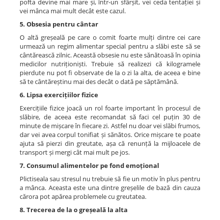
pofta devine mai mare și, într-un sfârșit, vei ceda tentației și
vei mânca mai mult decât este cazul.
5. Obsesia pentru cântar
O altă greșeală pe care o comit foarte mulți dintre cei care
urmează un regim alimentar special pentru a slăbi este să se
cântărească zilnic. Această obsesie nu este sănătoasă în opinia
medicilor nutriționiști. Trebuie să realizezi că kilogramele
pierdute nu pot fi observate de la o zi la alta, de aceea e bine
să te cântăreștinu mai des decât o dată pe săptămână.
6. Lipsa exercițiilor fizice
Exercițiile fizice joacă un rol foarte important în procesul de
slăbire, de aceea este recomandat să faci cel puțin 30 de
minute de mișcare în fiecare zi. Astfel nu doar vei slăbi frumos,
dar vei avea corpul tonifiat și sănătos. Orice mișcare te poate
ajuta să pierzi din greutate, așa că renunță la mijloacele de
transport și mergi cât mai mult pe jos.
7. Consumul alimentelor pe fond emoțional
Plictiseala sau stresul nu trebuie să fie un motiv în plus pentru
a mânca. Aceasta este una dintre greșelile de bază din cauza
cărora pot apărea problemele cu greutatea.
8. Trecerea de la o greșeală la alta