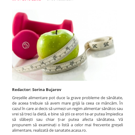
Spitale.MD
Centrul PAS
Școala E-Sănătate
SanoTeca
Redactor: Sorina Bujarov
Greșelile alimentare pot duce la grave probleme de sănătate,
de aceea trebuie să avem mare grijă la ceea ce mâncăm. În
cazul în care ai decis să urmezi un regim alimentar sănătos sau
vrei să treci la dietă, e bine să știi ce erori te-ar putea împiedica
să slăbești sau chiar ți-ar putea afecta sănătatea. Vă
propunem să examinați o listă a celor mai frecvente greșeli
alimentare, realizată de sanatate.acasa.ro.