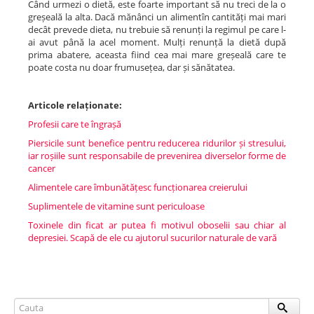
Când urmezi o dietă, este foarte important să nu treci de la o
greșeală la alta. Dacă mănânci un alimentîn cantități mai mari
decât prevede dieta, nu trebuie să renunți la regimul pe care l-
ai avut până la acel moment. Mulți renunță la dietă după
prima abatere, aceasta fiind cea mai mare greșeală care te
poate costa nu doar frumusețea, dar și sănătatea.
Articole relaționate:
Profesii care te îngrașă
Piersicile sunt benefice pentru reducerea ridurilor și stresului,
iar roșiile sunt responsabile de prevenirea diverselor forme de
cancer
Alimentele care îmbunătățesc funcționarea creierului
Suplimentele de vitamine sunt periculoase
Toxinele din ficat ar putea fi motivul oboselii sau chiar al
depresiei. Scapă de ele cu ajutorul sucurilor naturale de vară