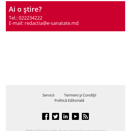
Ai o ştire?
Tel.: 022234222
E-mail: redactia@e-sanatate.md
Servicii
Termeni şi Condiţii
Politică Editorială
2026 © Sănătate Info. Toate drepturile sunt rezervate