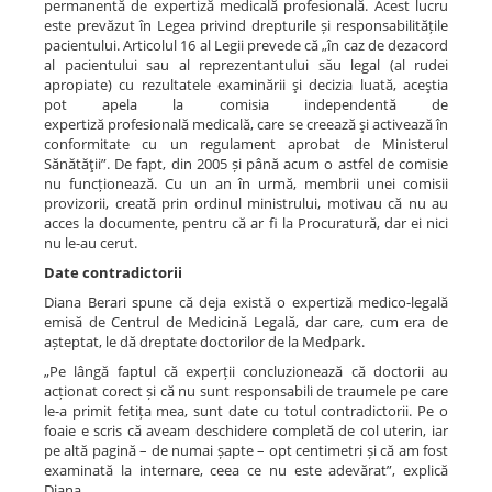
permanentă de expertiză medicală profesională. Acest lucru
este prevăzut în Legea privind drepturile și responsabilitățile
pacientului. Articolul 16 al Legii prevede că „în caz de dezacord
al pacientului sau al reprezentantului său legal (al rudei
apropiate) cu rezultatele examinării şi decizia luată, aceştia
pot apela la comisia independentă de
expertiză profesională medicală, care se creează şi activează în
conformitate cu un regulament aprobat de Ministerul
Sănătăţii”. De fapt, din 2005 și până acum o astfel de comisie
nu funcționează. Cu un an în urmă, membrii unei comisii
provizorii, creată prin ordinul ministrului, motivau că nu au
acces la documente, pentru că ar fi la Procuratură, dar ei nici
nu le-au cerut.
Date contradictorii
Diana Berari spune că deja există o expertiză medico-legală
emisă de Centrul de Medicină Legală, dar care, cum era de
așteptat, le dă dreptate doctorilor de la Medpark.
„Pe lângă faptul că experții concluzionează că doctorii au
acționat corect și că nu sunt responsabili de traumele pe care
le-a primit fetița mea, sunt date cu totul contradictorii. Pe o
foaie e scris că aveam deschidere completă de col uterin, iar
pe altă pagină – de numai șapte – opt centimetri și că am fost
examinată la internare, ceea ce nu este adevărat”, explică
Diana.