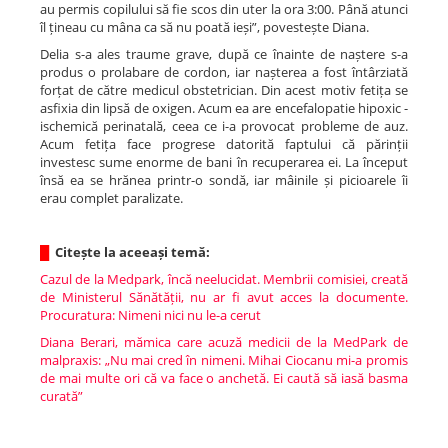
au permis copilului să fie scos din uter la ora 3:00. Până atunci
îl țineau cu mâna ca să nu poată ieși”, povestește Diana.
Delia s-a ales traume grave, după ce înainte de naștere s-a
produs o prolabare de cordon, iar nașterea a fost întârziată
forțat de către medicul obstetrician. Din acest motiv fetița se
asfixia din lipsă de oxigen. Acum ea are encefalopatie hipoxic -
ischemică perinatală, ceea ce i-a provocat probleme de auz.
Acum fetița face progrese datorită faptului că părinții
investesc sume enorme de bani în recuperarea ei. La început
însă ea se hrănea printr-o sondă, iar mâinile și picioarele îi
erau complet paralizate.
█
Citește la aceeași temă:
Cazul de la Medpark, încă neelucidat. Membrii comisiei, creată
de Ministerul Sănătății, nu ar fi avut acces la documente.
Procuratura: Nimeni nici nu le-a cerut
Diana Berari, mămica care acuză medicii de la MedPark de
malpraxis: „Nu mai cred în nimeni. Mihai Ciocanu mi-a promis
de mai multe ori că va face o anchetă. Ei caută să iasă basma
curată”