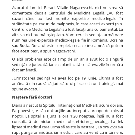
Avocatul familiei Berari, Vitalie Nagacevschi, nici nu vrea să
comenteze decizia Centrului de Medicină Legală. „Au fost
cazuri când au fost numite expertize medico-legale în
străinătate pe cazuri de malpraxis, în care acești experți (n.n.
Centrul de Medicină Legală) au fost făcuți una cu pământul. La
altceva nici nu mă așteptam. Vom cere la ședința următoare
numirea unei expertize medico-legale, fie în România, Ucraina
sau Rusia. Dosarul este complet, ceea ce înseamnă că putem
face acest pas”, a spus Nagacevschi.
O altă problema este că timp de un an a avut loc o singură
ședință de judecată, iar cea planificată cu câteva zile în urmă a
fost amânată.
„Următoarea ședință va avea loc pe 19 iunie. Ultima a fost
amânată din cauză că judecătorul plecase la un training”, mai
spune avocatul.
Naștere fără doctori
Diana a născut la Spitalul Internațional MedPark acum doi ani.
Ea povestește că contracțiile au început aproape de miezul
nopții. La spital a ajuns la ora 1:20 noaptea, însă nu a fost
consultată de niciun medic obstetrician-ginecolog. La fel,
lipsea și medicul care urma să asiste la naștere. „La ora 2:20 s-a
rupt punga amniotică, iar medicii, care au venit cu întârziere,