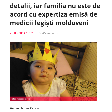
detalii, iar familia nu este de
Spitale.MD
acord cu expertiza emisă de
medicii legiști moldoveni
Centrul PAS
23 05 2014 19:31
6545 vizualizări
Școala E-Sănătate
SanoTeca
Autor: Irina Papuc