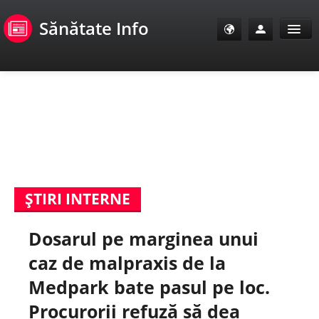
Sănătate Info
Sănătate Info
Sănătate TV
SanoClub
ŞTIRI INTERNE
E-Sănătate Pacienți
Dosarul pe marginea unui
E-Sănătate Medici
caz de malpraxis de la
E-Sănătate Instituții
Medpark bate pasul pe loc.
Procurorii refuză să dea
Tuberculoza Info