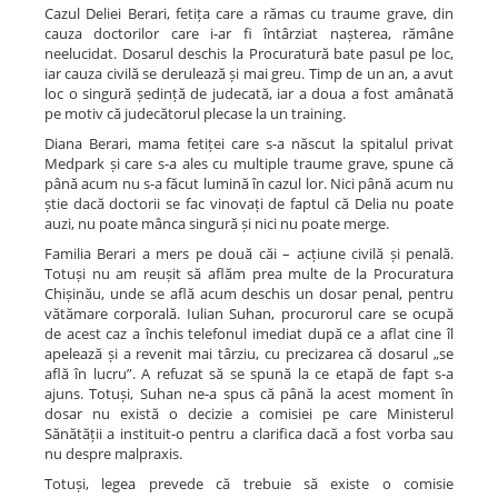
Cazul Deliei Berari, fetița care a rămas cu traume grave, din
cauza doctorilor care i-ar fi întârziat nașterea, rămâne
neelucidat. Dosarul deschis la Procuratură bate pasul pe loc,
iar cauza civilă se derulează și mai greu. Timp de un an, a avut
loc o singură ședință de judecată, iar a doua a fost amânată
pe motiv că judecătorul plecase la un training.
Diana Berari, mama fetiței care s-a născut la spitalul privat
Medpark și care s-a ales cu multiple traume grave, spune că
până acum nu s-a făcut lumină în cazul lor. Nici până acum nu
știe dacă doctorii se fac vinovați de faptul că Delia nu poate
auzi, nu poate mânca singură și nici nu poate merge.
Familia Berari a mers pe două căi – acțiune civilă și penală.
Totuși nu am reușit să aflăm prea multe de la Procuratura
Chișinău, unde se află acum deschis un dosar penal, pentru
vătămare corporală. Iulian Suhan, procurorul care se ocupă
de acest caz a închis telefonul imediat după ce a aflat cine îl
apelează și a revenit mai târziu, cu precizarea că dosarul „se
află în lucru”. A refuzat să se spună la ce etapă de fapt s-a
ajuns. Totuși, Suhan ne-a spus că până la acest moment în
dosar nu există o decizie a comisiei pe care Ministerul
Sănătății a instituit-o pentru a clarifica dacă a fost vorba sau
nu despre malpraxis.
Totuși, legea prevede că trebuie să existe o comisie