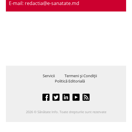
E-mail: redactia@e-sanatate.md
Servicii
Termeni şi Condiţii
Politică Editorială
2026 © Sănătate Info. Toate drepturile sunt rezervate