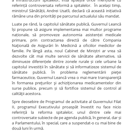
referință controversata reformă a spitalelor. În același timp,
ministrul Sănătății, Andrei Usatîi, declară că această inițiativă
rămâne una din priorități pe parcursul actualului său mandat.
Luate pe rând, la capitolul sănătate publică, Guvernul Leancă
își propune să asigure implementarea mai multor programe
naționale, să promoveze autonomia asistenței medicale
primare, prin contractarea directă de către Compania
Naţională de Asigurări în Medicină a oficiilor medicilor de
familie. Pe lângă asta, noul Cabinet de Miniștri ar vrea să
dezvolte cât mai multe servicii de sănătate alternative, să
diminueze diferențele dintre zonele rurale și cele urbane la
capitolul investiții în sănătate și să informatizeze sistemul de
sănătate publică. În problema reglementării pieţei
farmaceutice, Guvernul Leancă vrea o mai mare transparenţă
în formarea preţurilor şi achiziţionarea medicamentelor din
surse publice, precum și să fortifice sistemul de control al
calităţii acestora.
Spre deosebire de Programul de activitate al Guvernului Filat
II, programul Executivului proaspăt învestit nu face nicio
referință la reforma spitalelor, unul dintre cele mai
controversate subiecte de pe agenda publică, în general, dar și
a Parlamentului, în special, care a suspendat-o cu mai bine de
două luni în urmă.