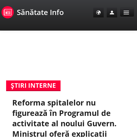
Sănătate Info
Sănătate Info
Sănătate TV
SanoClub
ŞTIRI INTERNE
E-Sănătate Pacienți
Reforma spitalelor nu
E-Sănătate Medici
figurează în Programul de
E-Sănătate Instituții
activitate al noului Guvern.
Ministrul oferă explicații
Tuberculoza Info