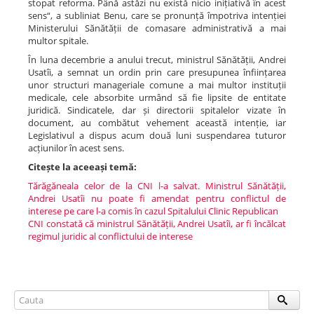
stopat reforma. Până astăzi nu există nicio inițiativă în acest
sens“, a subliniat Benu, care se pronunță împotriva intenției
Ministerului Sănătății de comasare administrativă a mai
multor spitale.
În luna decembrie a anului trecut, ministrul Sănătății, Andrei
Usatîi, a semnat un ordin prin care presupunea înființarea
unor structuri manageriale comune a mai multor instituții
medicale, cele absorbite urmând să fie lipsite de entitate
juridică. Sindicatele, dar și directorii spitalelor vizate în
document, au combătut vehement această intenție, iar
Legislativul a dispus acum două luni suspendarea tuturor
acțiunilor în acest sens.
Citește la aceeași temă:
Tărăgăneala celor de la CNI l-a salvat. Ministrul Sănătății,
Andrei Usatîi nu poate fi amendat pentru conflictul de
interese pe care l-a comis în cazul Spitalului Clinic Republican
CNI constată că ministrul Sănătății, Andrei Usatîi, ar fi încălcat
regimul juridic al conflictului de interese