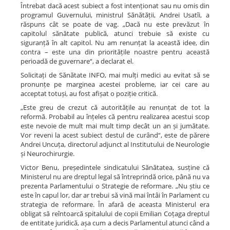
Întrebat dacă acest subiect a fost intenționat sau nu omis din
programul Guvernului, ministrul Sănătății, Andrei Usatîi, a
răspuns cât se poate de vag. „Dacă nu este prevăzut în
capitolul sănătate publică, atunci trebuie să existe cu
siguranță în alt capitol. Nu am renunțat la această idee, din
contra – este una din prioritățile noastre pentru această
perioadă de guvernare“, a declarat el.
Solicitați de Sănătate INFO, mai mulți medici au evitat să se
pronunțe pe marginea acestei probleme, iar cei care au
acceptat totuși, au fost afișat o poziție critică.
„Este greu de crezut că autoritățile au renunțat de tot la
reformă. Probabil au înțeles că pentru realizarea acestui scop
este nevoie de mult mai mult timp decât un an și jumătate.
Vor reveni la acest subiect destul de curând“, este de părere
Andrei Uncuța, directorul adjunct al Institutului de Neurologie
și Neurochirurgie.
Victor Benu, președintele sindicatului Sănătatea, susține că
Ministerul nu are dreptul legal să întreprindă orice, până nu va
prezenta Parlamentului o Strategie de reformare. „Nu știu ce
este în capul lor, dar ar trebui să vină mai întâi în Parlament cu
strategia de reformare. În afară de aceasta Ministerul era
obligat să reîntoarcă spitalului de copii Emilian Coțaga dreptul
de entitate juridică, așa cum a decis Parlamentul atunci când a