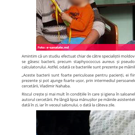
Amintim că un studiu efectuat chiar de către specialiștii moldove
se găsesc bacterii, precum staphyococcus aureus și pseudo
calculatorului. Astfel, odată ce bacteriile sunt prezente pe mâini
„Aceste bacterii sunt foarte periculoase pentru pacienți, ei fiind
prezente și pot ajunge foarte ușor, prin intermediul persoanelor 
cercetării, Vladimir Nahaba.
Riscul crește și mai mult în condițiile în care și igiena în saloa
autorul cercetării. Pe lângă lipsa mănușilor pe mâinile asistente
dată în zi, iar în veceul salonului, o dată la câteva zile.