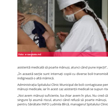
asistentă medicală să poarte mănuși, atunci când pune injecții”
„În această secție sunt internați copiii cu diverse boli transmisib
indignează o altă mămică.
Administrația Spitalului Clinic Municipal de boli contagioase pen
mănuși medicale, iar în acest caz asistenții medicali se supun r
„Noi avem mănuși suficiente, ba chiar avem în plus. Nu cred că v
singure își asumă riscul, atunci când refuză să poarte mănuși, 
pentru Sănătate INFO Ludmila Bîrcă, managerul Spitalului Clinic