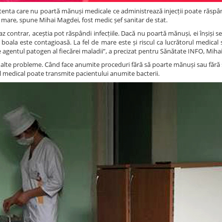
asistenta care nu poartă mănuși medicale ce administrează injecții poate răspân
ai mare, spune Mihai Magdei, fost medic șef sanitar de stat.
caz contrar, aceștia pot răspândi infecțiile. Dacă nu poartă mănuși, ei înșiși 
 boala este contagioasă. La fel de mare este și riscul ca lucrătorul medical
e de agentul patogen al fiecărei maladii”, a precizat pentru Sănătate INFO, Mih
i alte probleme. Când face anumite proceduri fără să poarte mănuși sau fără 
ul medical poate transmite pacientului anumite bacterii.