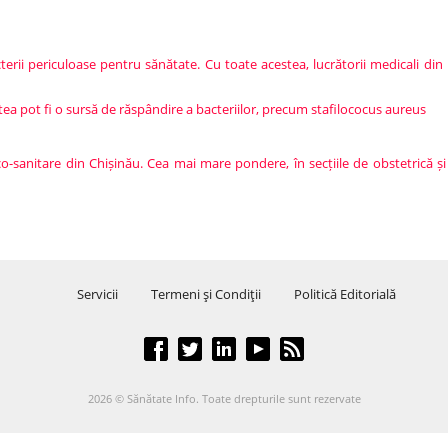
cterii periculoase pentru sănătate. Cu toate acestea, lucrătorii medicali d
ea pot fi o sursă de răspândire a bacteriilor, precum stafilococus aureus
co-sanitare din Chișinău. Cea mai mare pondere, în secțiile de obstetrică și
Servicii
Termeni şi Condiţii
Politică Editorială
2026 © Sănătate Info. Toate drepturile sunt rezervate