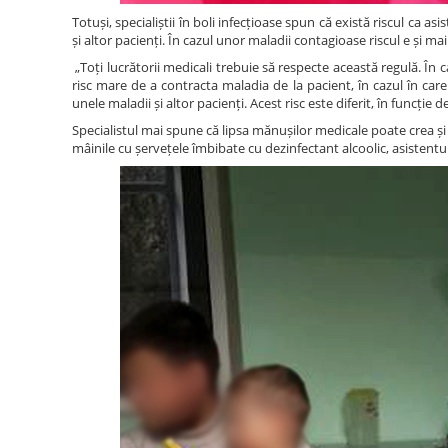
Totuși, specialiștii în boli infecțioase spun că există riscul ca 
și altor pacienți. În cazul unor maladii contagioase riscul e și m
„Toți lucrătorii medicali trebuie să respecte această regulă. În 
risc mare de a contracta maladia de la pacient, în cazul în care
unele maladii și altor pacienți. Acest risc este diferit, în funcți
Specialistul mai spune că lipsa mănușilor medicale poate crea ș
mâinile cu șervețele îmbibate cu dezinfectant alcoolic, asistent