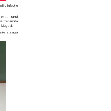
di o infecție
se expun unui
 să transmită
ai Magdei.
să-și șteargă