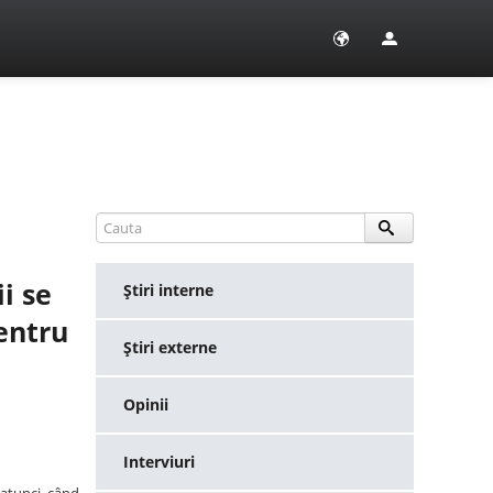
i se
Ştiri interne
entru
Ştiri externe
Opinii
Interviuri