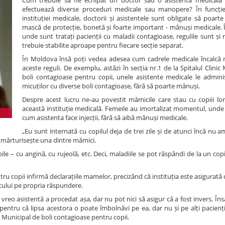
Cum trebuie să fie echipat un doctor sau o asistentă medicală
efectuează diverse proceduri medicale sau manopere? În funcție
instituției medicale, doctorii și asistentele sunt obligate să poarte
mască de protecție, bonetă și foarte important - mănuși medicale. În
unde sunt tratați pacienții cu maladii contagioase, regulile sunt și m
trebuie stabilite aproape pentru fiecare secție separat.
În Moldova însă poți vedea adesea cum cadrele medicale încalcă 
aceste reguli. De exemplu, astăzi în secția nr.1 de la Spitalul Clinic
boli contagioase pentru copii, unele asistente medicale le administ
micuților cu diverse boli contagioase, fără să poarte mănuși.
Despre acest lucru ne-au povestit mămicile care stau cu copiii lor 
această instituție medicală. Femeile au imortalizat momentul, unde 
cum asistenta face injecții, fără să aibă mănuși medicale.
„Eu sunt internată cu copilul deja de trei zile și de atunci încă nu 
, mărturisește una dintre mămici.
ile – cu angină, cu rujeolă, etc. Deci, maladiile se pot răspândi de la un copil 
tru copii infirmă declarațiile mamelor, precizând că instituția este asigurată 
iscului pe propria răspundere.
reo asistentă a procedat așa, dar nu pot nici să asigur că a fost invers. Îns
pentru că lipsa acestora o poate îmbolnăvi pe ea, dar nu și pe alți pacienți
 Municipal de boli contagioase pentru copii.