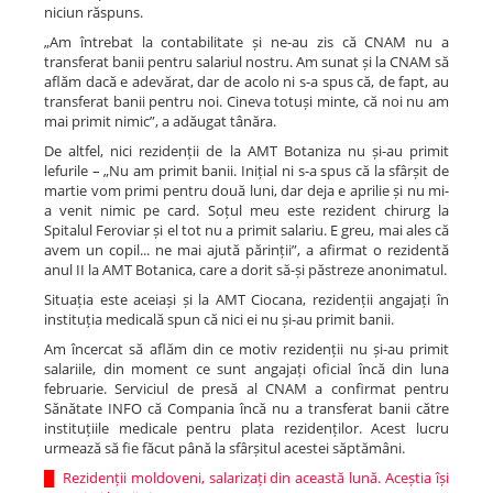
niciun răspuns.
„Am întrebat la contabilitate și ne-au zis că CNAM nu a
transferat banii pentru salariul nostru. Am sunat și la CNAM să
aflăm dacă e adevărat, dar de acolo ni s-a spus că, de fapt, au
transferat banii pentru noi. Cineva totuși minte, că noi nu am
mai primit nimic”, a adăugat tânăra.
De altfel, nici rezidenții de la AMT Botaniza nu și-au primit
lefurile – „Nu am primit banii. Inițial ni s-a spus că la sfârșit de
martie vom primi pentru două luni, dar deja e aprilie și nu mi-
a venit nimic pe card. Soțul meu este rezident chirurg la
Spitalul Feroviar și el tot nu a primit salariu. E greu, mai ales că
avem un copil... ne mai ajută părinții”, a afirmat o rezidentă
anul II la AMT Botanica, care a dorit să-și păstreze anonimatul.
Situația este aceiași și la AMT Ciocana, rezidenții angajați în
instituția medicală spun că nici ei nu și-au primit banii.
Am încercat să aflăm din ce motiv rezidenții nu și-au primit
salariile, din moment ce sunt angajați oficial încă din luna
februarie. Serviciul de presă al CNAM a confirmat pentru
Sănătate INFO că Compania încă nu a transferat banii către
instituțiile medicale pentru plata rezidenților. Acest lucru
urmează să fie făcut până la sfârșitul acestei săptămâni.
█
Rezidenții moldoveni, salarizați din această lună. Aceștia își