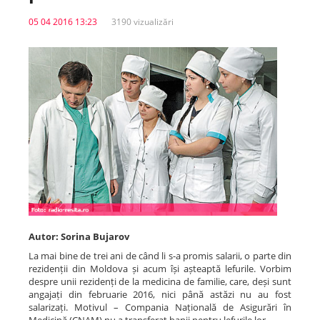
05 04 2016 13:23
3190 vizualizări
Spitale.MD
Centrul PAS
Școala E-Sănătate
SanoTeca
Autor: Sorina Bujarov
La mai bine de trei ani de când li s-a promis salarii, o parte din
rezidenții din Moldova și acum își așteaptă lefurile. Vorbim
despre unii rezidenți de la medicina de familie, care, deși sunt
angajați din februarie 2016, nici până astăzi nu au fost
salarizați. Motivul – Compania Națională de Asigurări în