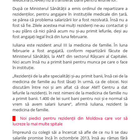
Medicină (CNAM) nu a transferat banii pentru lefurile lor.
După ce Ministerul Sănătății a emis ordinul de repartizare a
rezidenților, pentru angajare în instituțiile medicale din țară,
se părea că problema salarizării lor a fost rezolvată. Însă nu a
fost să fie. Zilele acestea mai mulți rezidenți ne-au contactat și
s-au plâns că nici până acum nu și-au primit lefurile, deși au
fost angajați legal încă din luna februarie.
Iuliana este rezident anul III la medicina de familie. În luna
februarie a fost angajată, conform repartizării făcute de
Ministerul Sănătății, la AMT din sectorul Râșcani al Capitalei.
Nici acum însă nu a primit banii pentru munca pe care o face
în instituție.
„Rezidenții de la alte specialități și-au primit banii, însă cei de la
medicina de familie au fost lăsați în urmă, ca de obicei. Noi
discutăm între noi și am aflat că doar AMT Centru a dat
lefurile la rezidenți, în rest nimeni de la medicina de familie nu
a primit banii. 1.400 de lei sunt bani pentru noi și e normal să
vrem să avem salarii lunare”, afirmă Iuliana, rezident la
medicina de familie.
█
Noi piedici pentru rezidenții din Moldova care vor să
lucreze la mai multe spitale
Împreună cu colegii săi a încercat să afle de ce nu li se dau
salariile promise încă în octombrie 2013, însă au rămas fără