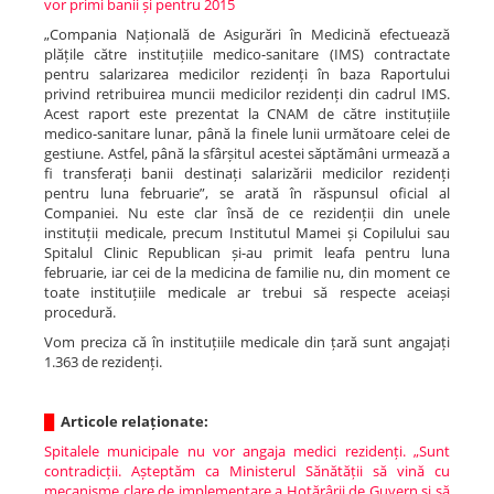
vor primi banii și pentru 2015
„Compania Națională de Asigurări în Medicină efectuează
plățile către instituțiile medico-sanitare (IMS) contractate
pentru salarizarea medicilor rezidenți în baza Raportului
privind retribuirea muncii medicilor rezidenți din cadrul IMS.
Acest raport este prezentat la CNAM de către instituțiile
medico-sanitare lunar, până la finele lunii următoare celei de
gestiune. Astfel, până la sfârșitul acestei săptămâni urmează a
fi transferați banii destinați salarizării medicilor rezidenți
pentru luna februarie”, se arată în răspunsul oficial al
Companiei. Nu este clar însă de ce rezidenții din unele
instituții medicale, precum Institutul Mamei și Copilului sau
Spitalul Clinic Republican și-au primit leafa pentru luna
februarie, iar cei de la medicina de familie nu, din moment ce
toate instituțiile medicale ar trebui să respecte aceiași
procedură.
Vom preciza că în instituțiile medicale din țară sunt angajați
1.363 de rezidenți.
█
Articole relaționate:
Spitalele municipale nu vor angaja medici rezidenți. „Sunt
contradicții. Așteptăm ca Ministerul Sănătății să vină cu
mecanisme clare de implementare a Hotărârii de Guvern și să