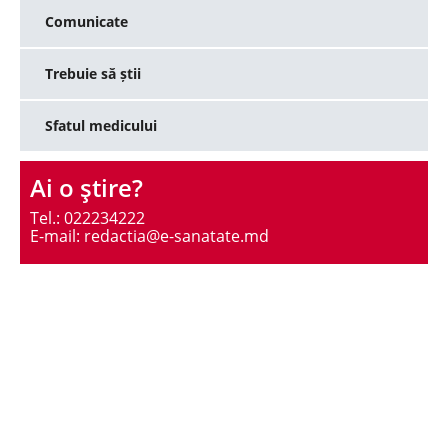
Comunicate
Trebuie să știi
Sfatul medicului
Ai o ştire?
Tel.: 022234222
E-mail: redactia@e-sanatate.md