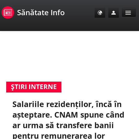
Sănătate Info
Sănătate Info
Sănătate TV
SanoClub
ŞTIRI INTERNE
E-Sănătate Pacienți
Salariile rezidenților, încă în
E-Sănătate Medici
așteptare. CNAM spune când
E-Sănătate Instituții
ar urma să transfere banii
pentru remunerarea lor
Tuberculoza Info