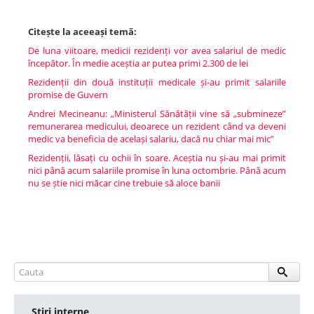
Citește la aceeași temă:
De luna viitoare, medicii rezidenți vor avea salariul de medic
începător. În medie aceștia ar putea primi 2.300 de lei
Rezidenții din două instituții medicale și-au primit salariile
promise de Guvern
Andrei Mecineanu: „Ministerul Sănătății vine să „submineze”
remunerarea medicului, deoarece un rezident când va deveni
medic va beneficia de același salariu, dacă nu chiar mai mic”
Rezidenții, lăsați cu ochii în soare. Aceștia nu și-au mai primit
nici până acum salariile promise în luna octombrie. Până acum
nu se știe nici măcar cine trebuie să aloce banii
Ştiri interne