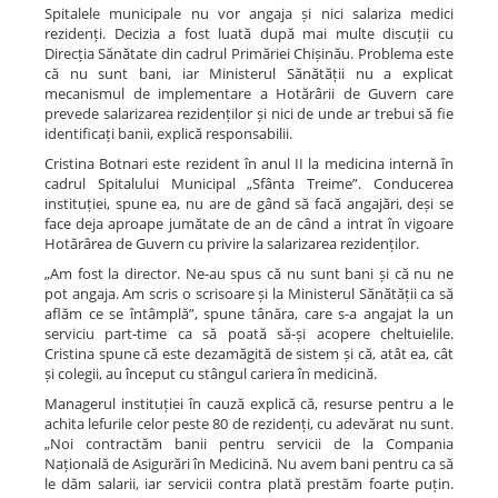
Spitalele municipale nu vor angaja și nici salariza medici
rezidenți. Decizia a fost luată după mai multe discuții cu
Direcția Sănătate din cadrul Primăriei Chișinău. Problema este
că nu sunt bani, iar Ministerul Sănătății nu a explicat
mecanismul de implementare a Hotărârii de Guvern care
prevede salarizarea rezidenților și nici de unde ar trebui să fie
identificați banii, explică responsabilii.
Cristina Botnari este rezident în anul II la medicina internă în
cadrul Spitalului Municipal „Sfânta Treime”. Conducerea
instituției, spune ea, nu are de gând să facă angajări, deși se
face deja aproape jumătate de an de când a intrat în vigoare
Hotărârea de Guvern cu privire la salarizarea rezidenților.
„Am fost la director. Ne-au spus că nu sunt bani și că nu ne
pot angaja. Am scris o scrisoare și la Ministerul Sănătății ca să
aflăm ce se întâmplă”, spune tânăra, care s-a angajat la un
serviciu part-time ca să poată să-și acopere cheltuielile.
Cristina spune că este dezamăgită de sistem și că, atât ea, cât
și colegii, au început cu stângul cariera în medicină.
Managerul instituției în cauză explică că, resurse pentru a le
achita lefurile celor peste 80 de rezidenți, cu adevărat nu sunt.
„Noi contractăm banii pentru servicii de la Compania
Națională de Asigurări în Medicină. Nu avem bani pentru ca să
le dăm salarii, iar servicii contra plată prestăm foarte puțin.