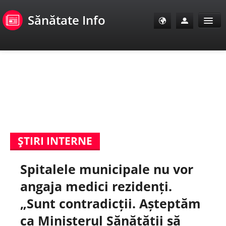
Sănătate Info
Sănătate Info
Sănătate TV
SanoClub
ŞTIRI INTERNE
E-Sănătate Pacienți
Spitalele municipale nu vor
E-Sănătate Medici
angaja medici rezidenți.
E-Sănătate Instituții
„Sunt contradicții. Așteptăm
ca Ministerul Sănătății să
Tuberculoza Info