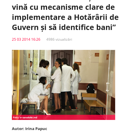
vină cu mecanisme clare de
Spitale.MD
implementare a Hotărârii de
Guvern și să identifice bani”
Centrul PAS
25 03 2014 16:26
4986 vizualizări
Școala E-Sănătate
SanoTeca
Autor: Irina Papuc