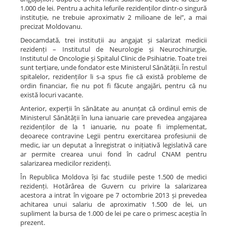
1.000 de lei. Pentru a achita lefurile rezidenților dintr-o singură
instituție, ne trebuie aproximativ 2 milioane de lei”, a mai
precizat Moldovanu.
Deocamdată, trei instituții au angajat și salarizat medicii
rezidenți – Institutul de Neurologie și Neurochirurgie,
Institutul de Oncologie și Spitalul Clinic de Psihiatrie. Toate trei
sunt terțiare, unde fondator este Ministerul Sănătății. În restul
spitalelor, rezidenților li s-a spus fie că există probleme de
ordin financiar, fie nu pot fi făcute angajări, pentru că nu
există locuri vacante.
Anterior, experții în sănătate au anunțat că ordinul emis de
Ministerul Sănătății în luna ianuarie care prevedea angajarea
rezidenților de la 1 ianuarie, nu poate fi implementat,
deoarece contravine Legii pentru exercitarea profesiunii de
medic, iar un deputat a înregistrat o inițiativă legislativă care
ar permite crearea unui fond în cadrul CNAM pentru
salarizarea medicilor rezidenți.
În Republica Moldova își fac studiile peste 1.500 de medici
rezidenți. Hotărârea de Guvern cu privire la salarizarea
acestora a intrat în vigoare pe 7 octombrie 2013 și prevedea
achitarea unui salariu de aproximativ 1.500 de lei, un
supliment la bursa de 1.000 de lei pe care o primesc aceștia în
prezent.