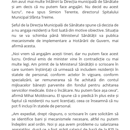
Am avut mai multe întâlniri la Direcția municipală de Sănătate
și am decis că nu putem face angajări. Nu decid eu acest
lucru”, ne-a spus Simion Terente, directorul Spitalului
Municipal Sfânta Treime.
Șeful de la Direcția Municipală de Sănătate spune că decizia de
a nu angaja rezidenți a fost luată din motive obiective. Situația
nu se va schimba până Ministerul Sănătății va publica
mecanismele de implementare a Hotărârii de Guvern, mai
afirmă acesta.
„Noi vrem să angajăm acești tineri, dar nu putem face acest
lucru. Ordinul emis de minister vine în contradicție cu mai
multe legi. Am primit de la Ministerul Sănătății o scrisoare în
care suntem înștiințați că urmează să includem rezidenții în
statele de personal, conform actelor în vigoare, conform
specializării, iar remunerarea să fie achitată din contul
mijloacelor bănești parvenite din fondul pentru achitarea
serviciilor medicale. Este o încălcare. Nu putem face așa ceva”,
afirmă Mihai Moldovanu. El spune că o piedică în plus este și
faptul că rezidenții nu sunt licențiați, ceea ce înseamnă că nu
pot fi incluși în statele de personal.
„Am expediat, drept răspuns, o scrisoare în care solicităm să
se identifice bani și mecanismele necesare, altfel nu putem
îndeplini acel ordin. Noi și așa avem probleme cu salarizarea
angajaților, după ce a fost mărit salariul de bază de la 825 la