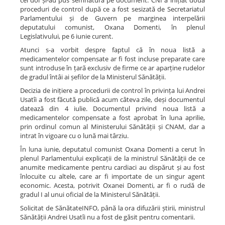
cei doi și-au pus semnătura pe document. CNI a inițiat două
proceduri de control după ce a fost sesizată de Secretariatul
Parlamentului și de Guvern pe marginea interpelării
deputatului comunist, Oxana Domenti, în plenul
Legislativului, pe 6 iunie curent.
Atunci s-a vorbit despre faptul că în noua listă a
medicamentelor compensate ar fi fost incluse preparate care
sunt introduse în țară exclusiv de firme ce ar aparține rudelor
de gradul întâi ai șefilor de la Ministerul Sănătății.
Decizia de inițiere a procedurii de control în privința lui Andrei
Usatîi a fost făcută publică acum câteva zile, deși documentul
datează din 4 iulie. Documentul privind noua listă a
medicamentelor compensate a fost aprobat în luna aprilie,
prin ordinul comun al Ministerului Sănătății și CNAM, dar a
intrat în vigoare cu o lună mai târziu.
În luna iunie, deputatul comunist Oxana Domenti a cerut în
plenul Parlamentului explicații de la ministrul Sănătății de ce
anumite medicamente pentru cardiaci au dispărut și au fost
înlocuite cu altele, care ar fi importate de un singur agent
economic. Acesta, potrivit Oxanei Domenti, ar fi o rudă de
gradul I al unui oficial de la Ministerul Sănătății.
Solicitat de SănătateINFO, până la ora difuzării știrii, ministrul
Sănătății Andrei Usatîi nu a fost de găsit pentru comentarii.