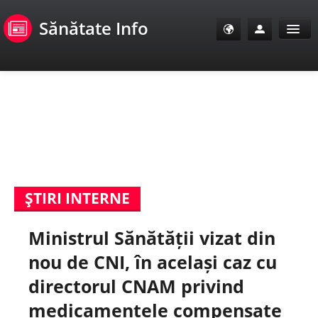
Sănătate Info
Sănătate Info
Sănătate TV
SanoClub
ŞTIRI INTERNE
E-Sănătate Pacienți
Ministrul Sănătății vizat din
E-Sănătate Medici
nou de CNI, în același caz cu
E-Sănătate Instituții
directorul CNAM privind
medicamentele compensate
Tuberculoza Info