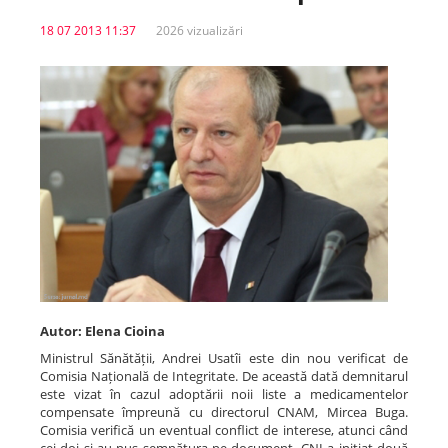
18 07 2013 11:37
2026 vizualizări
Spitale.MD
Centrul PAS
Școala E-Sănătate
SanoTeca
Autor: Elena Cioina
Ministrul Sănătății, Andrei Usatîi este din nou verificat de
Comisia Națională de Integritate. De această dată demnitarul
este vizat în cazul adoptării noii liste a medicamentelor
compensate împreună cu directorul CNAM, Mircea Buga.
Comisia verifică un eventual conflict de interese, atunci când